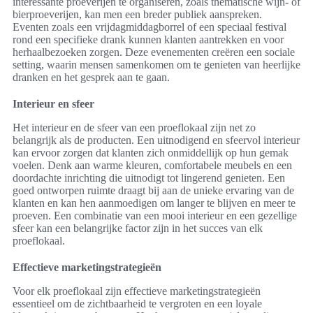
interessante proeverijen te organiseren, zoals thematische wijn- of
bierproeverijen, kan men een breder publiek aanspreken.
Eventen zoals een vrijdagmiddagborrel of een speciaal festival
rond een specifieke drank kunnen klanten aantrekken en voor
herhaalbezoeken zorgen. Deze evenementen creëren een sociale
setting, waarin mensen samenkomen om te genieten van heerlijke
dranken en het gesprek aan te gaan.
Interieur en sfeer
Het interieur en de sfeer van een proeflokaal zijn net zo
belangrijk als de producten. Een uitnodigend en sfeervol interieur
kan ervoor zorgen dat klanten zich onmiddellijk op hun gemak
voelen. Denk aan warme kleuren, comfortabele meubels en een
doordachte inrichting die uitnodigt tot lingerend genieten. Een
goed ontworpen ruimte draagt bij aan de unieke ervaring van de
klanten en kan hen aanmoedigen om langer te blijven en meer te
proeven. Een combinatie van een mooi interieur en een gezellige
sfeer kan een belangrijke factor zijn in het succes van elk
proeflokaal.
Effectieve marketingstrategieën
Voor elk proeflokaal zijn effectieve marketingstrategieën
essentieel om de zichtbaarheid te vergroten en een loyale