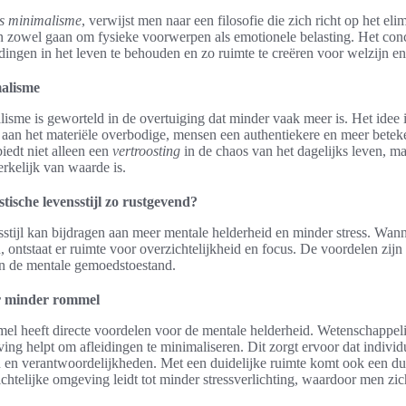
is minimalisme
, verwijst men naar een filosofie die zich richt op het el
n zowel gaan om fysieke voorwerpen als emotionele belasting. Het co
 dingen in het leven te behouden en zo ruimte te creëren voor welzijn e
malisme
lisme is geworteld in de overtuiging dat minder vaak meer is. Het idee 
aan het materiële overbodige, mensen een authentiekere en meer beteken
iedt niet alleen een
vertroosting
in de chaos van het dagelijks leven, ma
erkelijk van waarde is.
ische levensstijl zo rustgevend?
sstijl kan bijdragen aan meer mentale helderheid en minder stress. W
ontstaat er ruimte voor overzichtelijkheid en focus. De voordelen zijn n
in de mentale gemoedstoestand.
r minder rommel
l heeft directe voordelen voor de mentale helderheid. Wetenschappeli
ng helpt om afleidingen te minimaliseren. Dit zorgt ervoor dat indivi
 en verantwoordelijkheden. Met een duidelijke ruimte komt ook een dui
chtelijke omgeving leidt tot minder stressverlichting, waardoor men zic