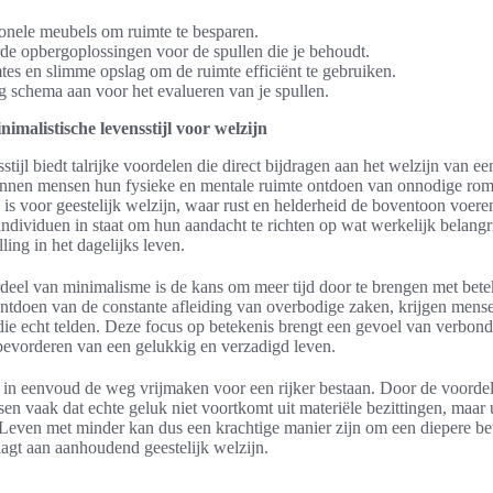
onele meubels om ruimte te besparen.
de opbergoplossingen voor de spullen die je behoudt.
mtes en slimme opslag om de ruimte efficiënt te gebruiken.
 schema aan voor het evalueren van je spullen.
imalistische levensstijl voor welzijn
stijl biedt talrijke voordelen die direct bijdragen aan het welzijn van e
nnen mensen hun fysieke en mentale ruimte ontdoen van onnodige romme
 is voor geestelijk welzijn, waar rust en helderheid de boventoon voer
 individuen in staat om hun aandacht te richten op wat werkelijk belangrij
ling in het dagelijks leven.
deel van minimalisme is de kans om meer tijd door te brengen met betek
e ontdoen van de constante afleiding van overbodige zaken, krijgen men
die echt telden. Deze focus op betekenis brengt een gevoel van verbon
 bevorderen van een gelukkig en verzadigd leven.
n in eenvoud de weg vrijmaken voor een rijker bestaan. Door de voorde
 vaak dat echte geluk niet voortkomt uit materiële bezittingen, maar u
 Leven met minder kan dus een krachtige manier zijn om een diepere be
aagt aan aanhoudend geestelijk welzijn.