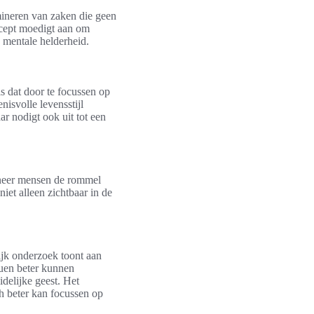
imineren van zaken die geen
ncept moedigt aan om
n mentale helderheid.
is dat door te focussen op
isvolle levensstijl
ar nodigt ook uit tot een
anneer mensen de rommel
iet alleen zichtbaar in de
jk onderzoek toont aan
duen beter kunnen
delijke geest. Het
h beter kan focussen op