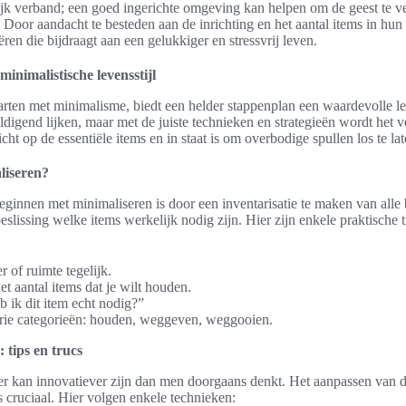
ijk verband; een goed ingerichte omgeving kan helpen om de geest te ve
Door aandacht te besteden aan de inrichting en het aantal items in hun
n die bijdraagt aan een gelukkiger en stressvrij leven.
minimalistische levensstijl
arten met minimalisme, biedt een helder stappenplan een waardevolle le
igend lijken, maar met de juiste technieken en strategieën wordt het v
cht op de essentiële items en in staat is om overbodige spullen los te lat
liseren?
innen met minimaliseren is door een inventarisatie te maken van alle b
beslissing welke items werkelijk nodig zijn. Hier zijn enkele praktische 
 of ruimte tegelijk.
het aantal items dat je wilt houden.
b ik dit item echt nodig?”
drie categorieën: houden, weggeven, weggooien.
 tips en trucs
r kan innovatiever zijn dan men doorgaans denkt. Het aanpassen van d
 cruciaal. Hier volgen enkele technieken: