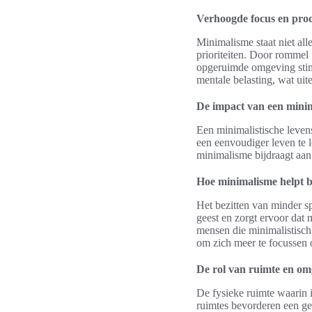
Verhoogde focus en produ
Minimalisme staat niet all
prioriteiten. Door rommel
opgeruimde omgeving stimu
mentale belasting, wat uite
De impact van een minimal
Een minimalistische levens
een eenvoudiger leven te 
minimalisme bijdraagt aan
Hoe minimalisme helpt b
Het bezitten van minder s
geest en zorgt ervoor dat 
mensen die minimalistisch 
om zich meer te focussen o
De rol van ruimte en om
De fysieke ruimte waarin i
ruimtes bevorderen een ge