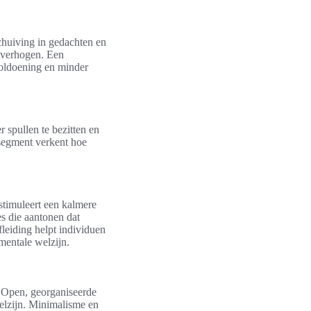
schuiving in gedachten en
k verhogen. Een
voldoening en minder
 spullen te bezitten en
 segment verkent hoe
stimuleert een kalmere
es die aantonen dat
fleiding helpt individuen
mentale welzijn.
. Open, georganiseerde
elzijn. Minimalisme en