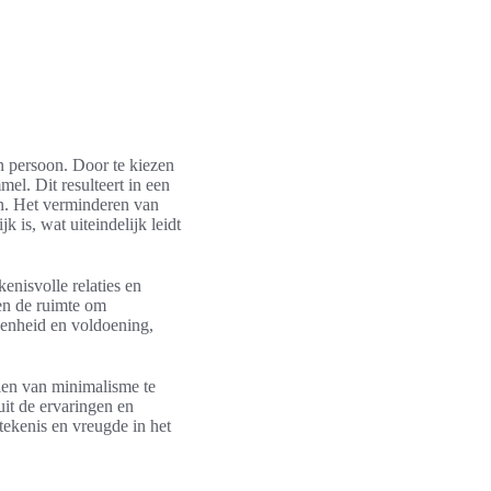
en persoon. Door te kiezen
l. Dit resulteert in een
en. Het verminderen van
k is, wat uiteindelijk leidt
enisvolle relaties en
sen de ruimte om
denheid en voldoening,
len van minimalisme te
it de ervaringen en
tekenis en vreugde in het