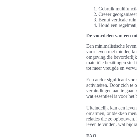
Gebruik multifuncti
Creëer georganiseer
Benut verticale rui
Houd een regelmatig
De voordelen van een min
Een minimalistische levens
voor leven met minder, ku
omgeving die bevorderlijk
materiële bezittingen stelt
tot meer vreugde en vervul
Een ander significant voor
activiteiten. Door zich t
verbindingen aan te gaan 
wat essentieel is voor het
Uiteindelijk kan een leve
omarmen, ontdekken mensen
relaties die ze opbouwen.
leven te vinden, wat bijdr
FAQ