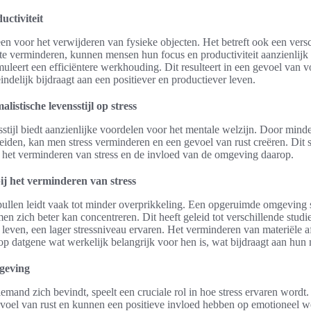
ctiviteit
een voor het verwijderen van fysieke objecten. Het betreft ook een ver
 te verminderen, kunnen mensen hun focus en productiviteit aanzienlij
leert een efficiëntere werkhouding. Dit resulteert in een gevoel van 
indelijk bijdraagt aan een positiever en productiever leven.
istische levensstijl op stress
stijl biedt aanzienlijke voordelen voor het mentale welzijn. Door minder
leiden, kan men stress verminderen en een gevoel van rust creëren. Dit
 het verminderen van stress en de invloed van de omgeving daarop.
ij het verminderen van stress
pullen leidt vaak tot minder overprikkeling. Een opgeruimde omgeving 
men zich beter kan concentreren. Dit heeft geleid tot verschillende studi
leven, een lager stressniveau ervaren. Het verminderen van materiële a
p datgene wat werkelijk belangrijk voor hen is, wat bijdraagt aan hun 
geving
emand zich bevindt, speelt een cruciale rol in hoe stress ervaren wordt
voel van rust en kunnen een positieve invloed hebben op emotioneel w