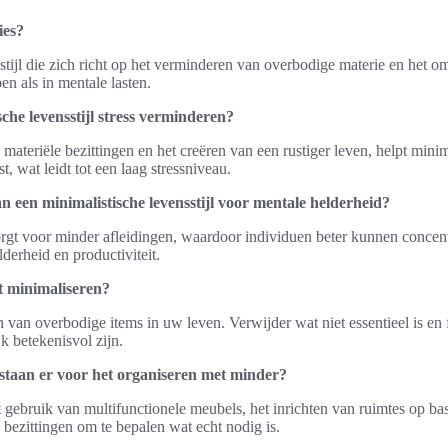
ies?
stijl die zich richt op het verminderen van overbodige materie en het
n als in mentale lasten.
che levensstijl stress verminderen?
ateriële bezittingen en het creëren van een rustiger leven, helpt minim
, wat leidt tot een laag stressniveau.
n een minimalistische levensstijl voor mentale helderheid?
gt voor minder afleidingen, waardoor individuen beter kunnen concent
derheid en productiviteit.
t minimaliseren?
n van overbodige items in uw leven. Verwijder wat niet essentieel is e
k betekenisvol zijn.
estaan er voor het organiseren met minder?
t gebruik van multifunctionele meubels, het inrichten van ruimtes op basi
 bezittingen om te bepalen wat echt nodig is.