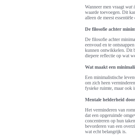
Wanneer men vraagt
wat 
waarde toevoegen. Dit ka
alleen de meest essentiële
De filosofie achter mini
De filosofie achter minima
eenvoud en te ontsnappen 
kunnen ontwikkelen. Dit b
diepere reflectie op wat w
Wat maakt een minimalist
Een minimalistische leven
om zich heen verminderen, 
fysieke ruimte, maar ook 
Mentale helderheid doo
Het verminderen van romme
dat een opgeruimde omgevi
concentreren op hun taken
bevorderen van een overzi
wat echt belangrijk is.