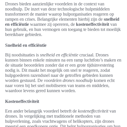
Drones bieden aanzienlijke voordelen in de context van
noodhulp. De inzet van deze technologische hulpmiddelen
transformeert de manier waarop hulporganisaties reageren op
rampen en crises. Belangrijke elementen hierbij zijn de
snelheid
en efficiëntie
waarmee zij opereren, de
kosteneffectiviteit
van
hun gebruik, en hun vermogen om toegang te bieden tot moeilijk
bereikbare gebieden.
Snelheid en efficiëntie
Bij noodsituaties is
snelheid en efficiëntie
cruciaal. Drones
kunnen binnen enkele minuten na een ramp luchtfoto’s maken en
de situatie beoordelen zonder dat er een grote tijdsinvestering
nodig is. Dit maakt het mogelijk om snel te reageren, zodat
hulpgoederen razendsnel naar de getroffen gebieden kunnen
worden gestuurd. De
voordelen drones noodhulp
komen echt
naar voren bij het snel mobiliseren van teams en middelen,
waardoor levens gered kunnen worden.
Kosteneffectiviteit
Een ander belangrijk voordeel betreft de
kosteneffectiviteit
van
drones. In vergelijking met traditionele methoden van
hulpverlening, zoals vrachtwagens of helikopters, zijn drones
meestal een goedkopere optie. Dit helpt hulporganisaties om hun