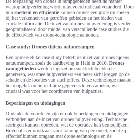
De toepassing van drones in rampgebieden heeft de manier
waarop hulpverlening wordt uitgevoerd radicaal veranderd. Door
hun
snelheid en efficiëntie
kunnen drones een grote rol spelen
bij het verkennen van getroffen gebieden en het bieden van
cruciale informatie. De inzet van drones hulpverlening is verder
geoptimaliseerd door middel van verschillende case studies die
de effectiviteit van drone-technologie aantonen.
Case study: Drones tijdens natuurrampen
Een opmerkelijke case study betreft de inzet van drones tijdens
natuurrampen, zoals de aardbeving in Haïti in 2010.
Drones
rampgebieden
werden ingezet om snel luchtbeelden te
genereren, waarmee hulpverleners een beter zicht kregen op de
schade en de locaties van slachtoffers. Deze technologie maakte
het mogelijk om in real-time gegevens te verzamelen, wat
cruciaal was voor het coördineren van hulpacties.
Beperkingen en uitdagingen
Ondanks de voordelen zijn er ook beperkingen en uitdagingen
verbonden aan de inzet van drones hulpverlening. Technische
storingen kunnen optreden, wat de operaties kan bemoeilijken.
Bovenal is er noodzaak voor training van personeel, zodat zij
effectief kunnen omgaan met drone-technologie en de