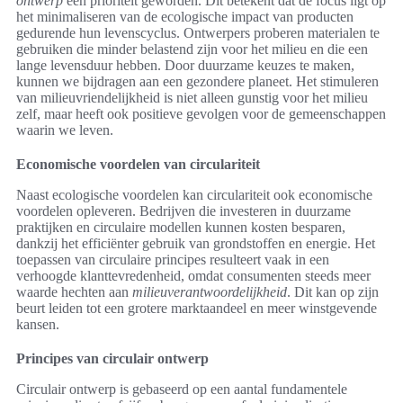
ontwerp
een prioriteit geworden. Dit betekent dat de focus ligt op
het minimaliseren van de ecologische impact van producten
gedurende hun levenscyclus. Ontwerpers proberen materialen te
gebruiken die minder belastend zijn voor het milieu en die een
lange levensduur hebben. Door duurzame keuzes te maken,
kunnen we bijdragen aan een gezondere planeet. Het stimuleren
van milieuvriendelijkheid is niet alleen gunstig voor het milieu
zelf, maar heeft ook positieve gevolgen voor de gemeenschappen
waarin we leven.
Economische voordelen van circulariteit
Naast ecologische voordelen kan circulariteit ook economische
voordelen opleveren. Bedrijven die investeren in duurzame
praktijken en circulaire modellen kunnen kosten besparen,
dankzij het efficiënter gebruik van grondstoffen en energie. Het
toepassen van circulaire principes resulteert vaak in een
verhoogde klanttevredenheid, omdat consumenten steeds meer
waarde hechten aan
milieuverantwoordelijkheid
. Dit kan op zijn
beurt leiden tot een grotere marktaandeel en meer winstgevende
kansen.
Principes van circulair ontwerp
Circulair ontwerp is gebaseerd op een aantal fundamentele