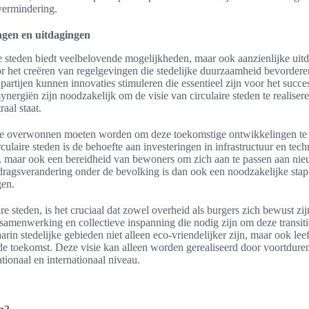
vermindering.
ngen en uitdagingen
e steden biedt veelbelovende mogelijkheden, maar ook aanzienlijke uit
oor het creëren van regelgevingen die stedelijke duurzaamheid bevorde
partijen kunnen innovaties stimuleren die essentieel zijn voor het succes
ynergiën zijn noodzakelijk om de visie van circulaire steden te realisere
aal staat.
s die overwonnen moeten worden om deze toekomstige ontwikkelingen te
culaire steden is de behoefte aan investeringen in infrastructuur en tech
n, maar ook een bereidheid van bewoners om zich aan te passen aan ni
dragsverandering onder de bevolking is dan ook een noodzakelijke stap
gen.
ire steden, is het cruciaal dat zowel overheid als burgers zich bewust zi
samenwerking en collectieve inspanning die nodig zijn om deze transiti
arin stedelijke gebieden niet alleen eco-vriendelijker zijn, maar ook le
de toekomst. Deze visie kan alleen worden gerealiseerd door voortdure
tionaal en internationaal niveau.