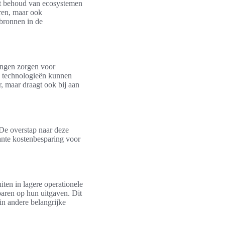
et behoud van ecosystemen
eren, maar ook
ebronnen in de
singen zorgen voor
ve technologieën kunnen
r, maar draagt ook bij aan
 De overstap naar deze
cante kostenbesparing voor
uiten in lagere operationele
paren op hun uitgaven. Dit
in andere belangrijke