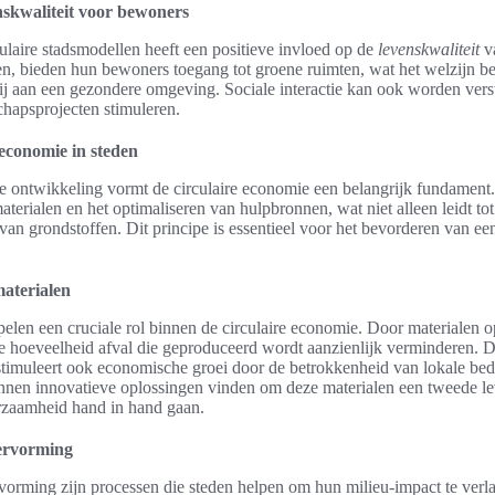
nskwaliteit voor bewoners
ulaire stadsmodellen heeft een positieve invloed op de
levenskwaliteit
va
n, bieden hun bewoners toegang tot groene ruimten, wat het welzijn b
bij aan een gezondere omgeving. Sociale interactie kan ook worden verst
chapsprojecten stimuleren.
 economie in steden
ke ontwikkeling vormt de circulaire economie een belangrijk fundament. 
terialen en het optimaliseren van hulpbronnen, wat niet alleen leidt to
k van grondstoffen. Dit principe is essentieel voor het bevorderen van 
aterialen
pelen een cruciale rol binnen de circulaire economie. Door materialen o
e hoeveelheid afval die geproduceerd wordt aanzienlijk verminderen. Dit
stimuleert ook economische groei door de betrokkenheid van lokale bedr
nnen innovatieve oplossingen vinden om deze materialen een tweede l
rzaamheid hand in hand gaan.
hervorming
vorming zijn processen die steden helpen om hun milieu-impact te ver