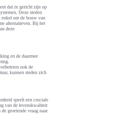
nt dat ze gericht zijn op
osystemen. Deze steden
iet enkel om de bouw van
e alternatieven. Bij het
van deze
lking en de daarmee
ning.
verbeteren ook de
ctuur, kunnen steden zich
mheid speelt een cruciale
ng van de levenskwaliteit
n de groeiende vraag naar