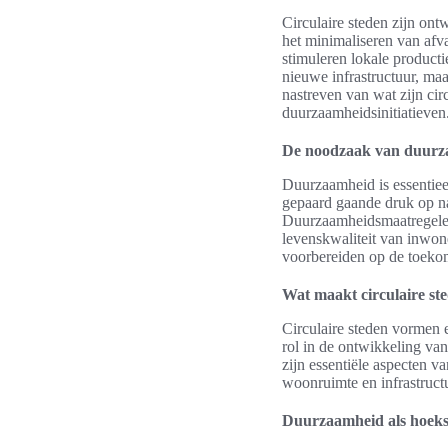
Circulaire steden zijn ont
het minimaliseren van afv
stimuleren lokale producti
nieuwe infrastructuur, ma
nastreven van wat zijn cir
duurzaamheidsinitiatieven
De noodzaak van duurza
Duurzaamheid is essentiee
gepaard gaande druk op na
Duurzaamheidsmaatregelen 
levenskwaliteit van inwone
voorbereiden op de toekom
Wat maakt circulaire st
Circulaire steden vormen 
rol in de ontwikkeling va
zijn essentiële aspecten 
woonruimte en infrastructu
Duurzaamheid als hoekst