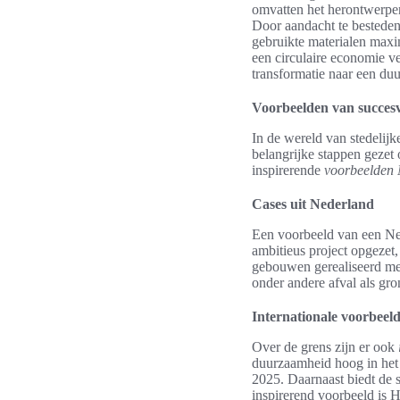
omvatten het herontwerpen
Door aandacht te besteden 
gebruikte materialen maxi
een circulaire economie v
transformatie naar een du
Voorbeelden van succesvo
In de wereld van stedelijk
belangrijke stappen gezet 
inspirerende
voorbeelden
Cases uit Nederland
Een voorbeeld van een Nede
ambitieus project opgezet
gebouwen gerealiseerd met
onder andere afval als gr
Internationale voorbeel
Over de grens zijn er ook
duurzaamheid hoog in het 
2025. Daarnaast biedt de 
inspirerend voorbeeld is H