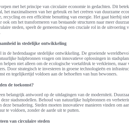
worpen met het principe van circulaire economie in gedachten. Dit beteke
al, het maximaliseren van her gebruik en het creëren van duurzame ec
e, recycling en een efficiënte benutting van energie. Het gaat hierbij n
ar ook om het transformeren van bestaande structuren naar meer duurzam
culaire steden, speelt de gemeenschap een cruciale rol in de uitvoering 
.
amheid in stedelijke ontwikkeling
l in de hedendaagse stedelijke ontwikkeling. De groeiende wereldbevo
tuurlijke hulpbronnen vragen om innovatieve oplossingen in stadsplan
helpen niet alleen om de ecologische voetafdruk te verkleinen, maar 
rs. Door strategisch te investeren in groene technologieën en infrastru
st en tegelijkertijd voldoen aan de behoeften van hun bewoners.
eden de toekomst?
een belangrijk antwoord op de uitdagingen van de moderniteit. Duurzaa
n deze stadsmodellen. Behoud van natuurlijke hulpbronnen en verbeteri
van deze benadering. Steden moeten innovatieve manieren vinden om aa
ur te voldoen, zonder de aarde uit te putten.
een van circulaire steden