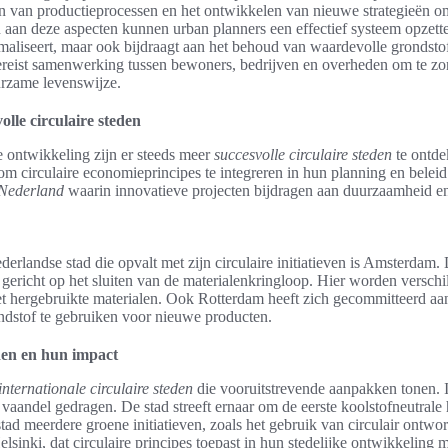
 van productieprocessen en het ontwikkelen van nieuwe strategieën om
aan deze aspecten kunnen urban planners een effectief systeem opzetten
maliseert, maar ook bijdraagt aan het behoud van waardevolle grondsto
ereist samenwerking tussen bewoners, bedrijven en overheden om te zor
urzame levenswijze.
lle circulaire steden
e ontwikkeling zijn er steeds meer
succesvolle circulaire steden
te ontde
om circulaire economieprincipes te integreren in hun planning en beleid
 Nederland
waarin innovatieve projecten bijdragen aan duurzaamheid en c
rlandse stad die opvalt met zijn circulaire initiatieven is Amsterdam. 
, gericht op het sluiten van de materialenkringloop. Hier worden versch
 hergebruikte materialen. Ook Rotterdam heeft zich gecommitteerd aan
ondstof te gebruiken voor nieuwe producten.
den en hun impact
internationale circulaire steden
die vooruitstrevende aanpakken tonen.
vaandel gedragen. De stad streeft ernaar om de eerste koolstofneutrale
stad meerdere groene initiatieven, zoals het gebruik van circulair ont
elsinki, dat circulaire principes toepast in hun stedelijke ontwikkeling 