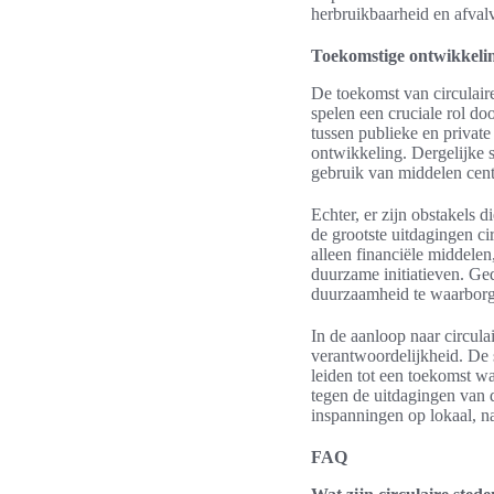
herbruikbaarheid en afval
Toekomstige ontwikkeli
De toekomst van circulair
spelen een cruciale rol d
tussen publieke en private 
ontwikkeling. Dergelijke s
gebruik van middelen centr
Echter, er zijn obstakel
de grootste uitdagingen cir
alleen financiële middele
duurzame initiatieven. Ge
duurzaamheid te waarbor
In de aanloop naar circula
verantwoordelijkheid. De 
leiden tot een toekomst wa
tegen de uitdagingen van 
inspanningen op lokaal, na
FAQ