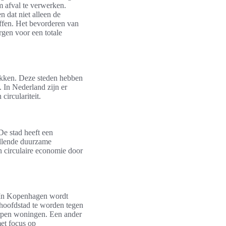
 afval te verwerken.
 dat niet alleen de
ffen. Het bevorderen van
gen voor een totale
kken. Deze steden hebben
. In Nederland zijn er
irculariteit.
De stad heeft een
illende duurzame
 circulaire economie door
 In Kopenhagen wordt
 hoofdstad te worden tegen
worpen woningen. Een ander
met focus op