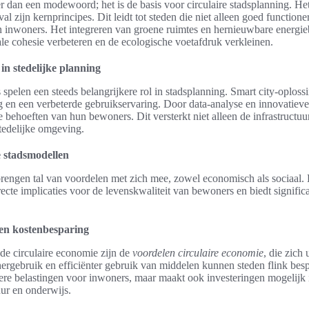
 dan een modewoord; het is de basis voor circulaire stadsplanning. H
al zijn kernprincipes. Dit leidt tot steden die niet alleen goed function
un inwoners. Het integreren van groene ruimtes en hernieuwbare energi
ale cohesie verbeteren en de ecologische voetafdruk verkleinen.
in stedelijke planning
spelen een steeds belangrijkere rol in stadsplanning. Smart city-oplos
ing en een verbeterde gebruikservaring. Door data-analyse en innovatie
e behoeften van hun bewoners. Dit versterkt niet alleen de infrastructuu
tedelijke omgeving.
e stadsmodellen
brengen tal van voordelen met zich mee, zowel economisch als sociaal.
ecte implicaties voor de levenskwaliteit van bewoners en biedt signifi
en kostenbesparing
 de circulaire economie zijn de
voordelen circulaire economie
, die zich 
ergebruik en efficiënter gebruik van middelen kunnen steden flink bes
lagere belastingen voor inwoners, maar maakt ook investeringen mogelijk 
uur en onderwijs.