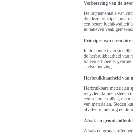
Verbetering van de leve
De implementatie van circ
die deze principes omarme
een betere luchtkwaliteit 
initiatieven vaak gemeens
Principes van circulaire
In de context van stedelij
de herbruikbaarheid van ma
tot een efficiënter gebrui
stadsomgeving.
Herbruikbaarheid van m
Herbruikbare materialen s
recyclen, kunnen steden d
een schoner milieu, maar 
van materialen. Steden ku
afvalvermindering en duu
Afval- en grondstoffen
Afval- en grondstoffenher