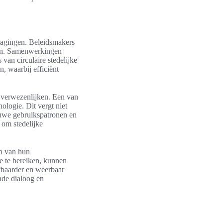
dagingen. Beleidsmakers
ren. Samenwerkingen
 van circulaire stedelijke
n, waarbij efficiënt
 verwezenlijken. Een van
nologie. Dit vergt niet
euwe gebruikspatronen en
 om stedelijke
jn van hun
e te bereiken, kunnen
efbaarder en weerbaar
nde dialoog en