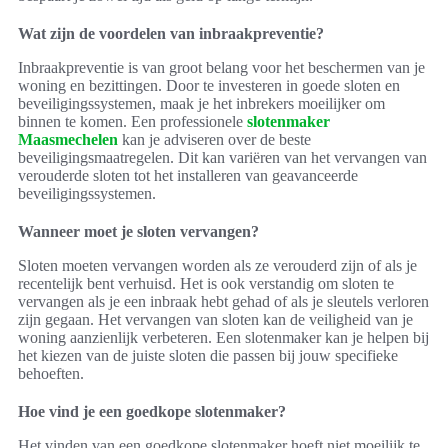
Wat zijn de voordelen van inbraakpreventie?
Inbraakpreventie is van groot belang voor het beschermen van je
woning en bezittingen. Door te investeren in goede sloten en
beveiligingssystemen, maak je het inbrekers moeilijker om
binnen te komen. Een professionele
slotenmaker
Maasmechelen
kan je adviseren over de beste
beveiligingsmaatregelen. Dit kan variëren van het vervangen van
verouderde sloten tot het installeren van geavanceerde
beveiligingssystemen.
Wanneer moet je sloten vervangen?
Sloten moeten vervangen worden als ze verouderd zijn of als je
recentelijk bent verhuisd. Het is ook verstandig om sloten te
vervangen als je een inbraak hebt gehad of als je sleutels verloren
zijn gegaan. Het vervangen van sloten kan de veiligheid van je
woning aanzienlijk verbeteren. Een slotenmaker kan je helpen bij
het kiezen van de juiste sloten die passen bij jouw specifieke
behoeften.
Hoe vind je een goedkope slotenmaker?
Het vinden van een goedkope slotenmaker hoeft niet moeilijk te