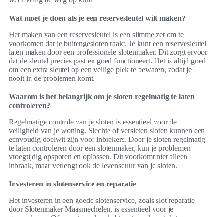
Wat moet je doen als je een reservesleutel wilt maken?
Het maken van een reservesleutel is een slimme zet om te
voorkomen dat je buitengesloten raakt. Je kunt een reservesleutel
laten maken door een professionele slotenmaker. Dit zorgt ervoor
dat de sleutel precies past en goed functioneert. Het is altijd goed
om een extra sleutel op een veilige plek te bewaren, zodat je
nooit in de problemen komt.
Waarom is het belangrijk om je sloten regelmatig te laten
controleren?
Regelmatige controle van je sloten is essentieel voor de
veiligheid van je woning. Slechte of versleten sloten kunnen een
eenvoudig doelwit zijn voor inbrekers. Door je sloten regelmatig
te laten controleren door een slotenmaker, kun je problemen
vroegtijdig opsporen en oplossen. Dit voorkomt niet alleen
inbraak, maar verlengt ook de levensduur van je sloten.
Investeren in slotenservice en reparatie
Het investeren in een goede slotenservice, zoals slot reparatie
door Slotenmaker Maasmechelen, is essentieel voor je