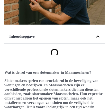
Inhoudsopgave
Wat is de rol van een slotenmaker in Maasmechelen?
Slotenmakers spelen een cruciale rol in de beveiliging van
woningen en bedrijven. In Maasmechelen zijn er
verschillende professionele slotenmakers die hun diensten
aanbieden, zoals slotenmaker Maasmechelen. Hun expertise
omvat niet alleen het openen van sloten, maar ook het
installeren en vervangen van sloten om de veiligheid te
waarborgen. Dit is vooral belangrijk in een tijd waarin