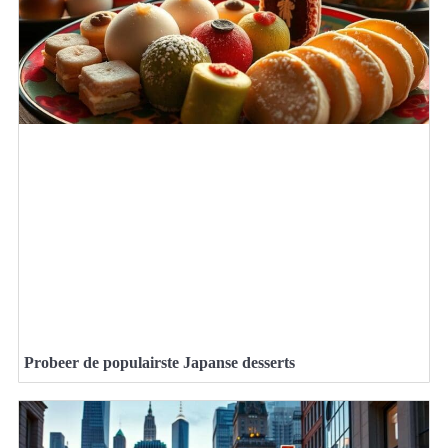
Probeer de populairste Japanse desserts