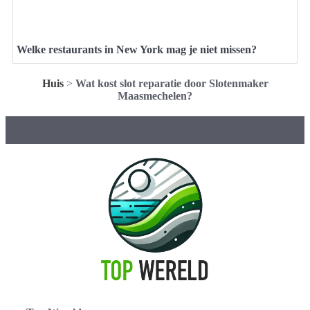
Welke restaurants in New York mag je niet missen?
Huis
>
Wat kost slot reparatie door Slotenmaker
Maasmechelen?