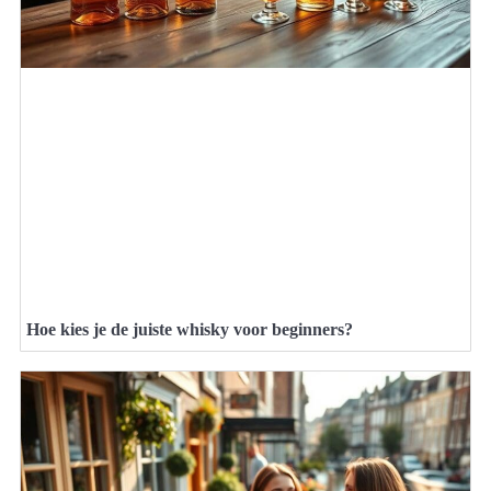
Hoe kies je de juiste whisky voor beginners?