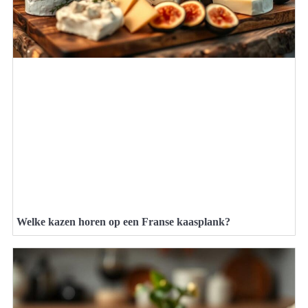
Welke kazen horen op een Franse kaasplank?