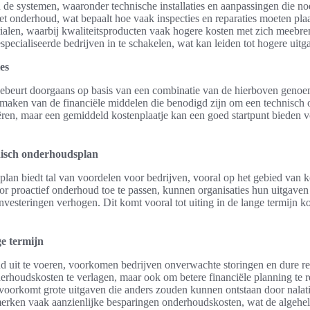
 de systemen, waaronder technische installaties en aanpassingen die nod
et onderhoud, wat bepaalt hoe vaak inspecties en reparaties moeten pla
alen, waarbij kwaliteitsproducten vaak hogere kosten met zich meebre
pecialiseerde bedrijven in te schakelen, wat kan leiden tot hogere uitg
es
ebeurt doorgaans op basis van een combinatie van de hierboven genoem
e maken van de financiële middelen die benodigd zijn om een technisch 
iëren, maar een gemiddeld kostenplaatje kan een goed startpunt bieden 
nisch onderhoudsplan
lan biedt tal van voordelen voor bedrijven, vooral op het gebied van 
or proactief onderhoud toe te passen, kunnen organisaties hun uitgaven
vesteringen verhogen. Dit komt vooral tot uiting in de lange termijn k
e termijn
 uit te voeren, voorkomen bedrijven onverwachte storingen en dure repa
derhoudskosten te verlagen, maar ook om betere financiële planning te re
oorkomt grote uitgaven die anders zouden kunnen ontstaan door nalati
erken vaak aanzienlijke besparingen onderhoudskosten, wat de algehele