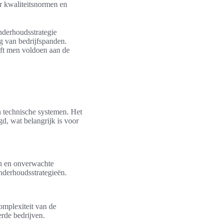
ar kwaliteitsnormen en
nderhoudsstrategie
ng van bedrijfspanden.
ft men voldoen aan de
 technische systemen. Het
d, wat belangrijk is voor
en en onverwachte
onderhoudsstrategieën.
omplexiteit van de
erde bedrijven.