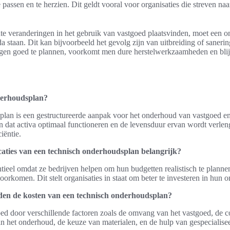
 passen en te herzien. Dit geldt vooral voor organisaties die streven na
te veranderingen in het gebruik van vastgoed plaatsvinden, moet een o
 staan. Dit kan bijvoorbeeld het gevolg zijn van uitbreiding of saneri
ngen goed te plannen, voorkomt men dure herstelwerkzaamheden en blij
derhoudsplan?
lan is een gestructureerde aanpak voor het onderhoud van vastgoed en
n dat activa optimaal functioneren en de levensduur ervan wordt verleng
iëntie.
aties van een technisch onderhoudsplan belangrijk?
entieel omdat ze bedrijven helpen om hun budgetten realistisch te plann
voorkomen. Dit stelt organisaties in staat om beter te investeren in hun 
den de kosten van een technisch onderhoudsplan?
d door verschillende factoren zoals de omvang van het vastgoed, de c
an het onderhoud, de keuze van materialen, en de hulp van gespecialise