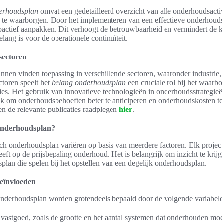
derhoudsplan
omvat een gedetailleerd overzicht van alle onderhoudsactiv
n te waarborgen. Door het implementeren van een effectieve onderhoud
oactief aanpakken. Dit verhoogt de betrouwbaarheid en vermindert de
lang is voor de operationele continuïteit.
sectoren
nen vinden toepassing in verschillende sectoren, waaronder industrie
ectoren speelt het
belang onderhoudsplan
een cruciale rol bij het waarb
laties. Het gebruik van innovatieve technologieën in onderhoudsstrategieë
jk om onderhoudsbehoeften beter te anticiperen en onderhoudskosten te
en de relevante publicaties raadplegen
hier
.
 onderhoudsplan?
ch onderhoudsplan variëren op basis van meerdere factoren. Elk project
ft op de prijsbepaling onderhoud. Het is belangrijk om inzicht te krijg
plan die spelen bij het opstellen van een degelijk onderhoudsplan.
beïnvloeden
 onderhoudsplan worden grotendeels bepaald door de volgende variabel
vastgoed, zoals de grootte en het aantal systemen dat onderhouden mo