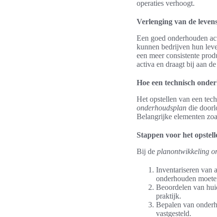
operaties verhoogt.
Verlenging van de leven
Een goed onderhouden acti
kunnen bedrijven hun leven
een meer consistente produ
activa en draagt bij aan d
Hoe een technisch onder
Het opstellen van een tec
onderhoudsplan
die doorlo
Belangrijke elementen zoal
Stappen voor het opstell
Bij de
planontwikkeling 
Inventariseren van a
onderhouden moete
Beoordelen van huid
praktijk.
Bepalen van onderho
vastgesteld.