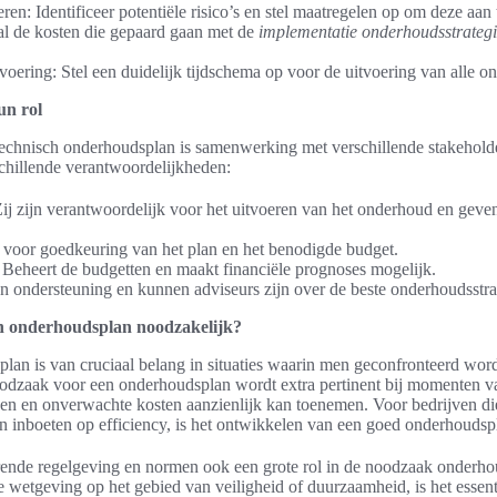
ren: Identificeer potentiële risico’s en stel maatregelen op om deze aan
al de kosten die gepaard gaan met de
implementatie onderhoudsstrateg
.
oering: Stel een duidelijk tijdschema op voor de uitvoering van alle on
un rol
 technisch onderhoudsplan is samenwerking met verschillende stakehold
chillende verantwoordelijkheden:
ij zijn verantwoordelijk voor het uitvoeren van het onderhoud en geven
voor goedkeuring van het plan en het benodigde budget.
: Beheert de budgetten en maakt financiële prognoses mogelijk.
n ondersteuning en kunnen adviseurs zijn over de beste onderhoudsstra
ch onderhoudsplan noodzakelijk?
lan is van cruciaal belang in situaties waarin men geconfronteerd wor
oodzaak voor een onderhoudsplan wordt extra pertinent bij momenten v
gen en onverwachte kosten aanzienlijk kan toenemen. Voor bedrijven di
len inboeten op efficiency, is het ontwikkelen van een goed onderhouds
ende regelgeving en normen ook een grote rol in de noodzaak onderhou
wetgeving op het gebied van veiligheid of duurzaamheid, is het essen