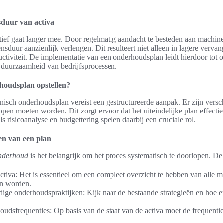
sduur van activa
ef gaat langer mee. Door regelmatig aandacht te besteden aan machines
sduur aanzienlijk verlengen. Dit resulteert niet alleen in lagere verva
ctiviteit. De implementatie van een onderhoudsplan leidt hierdoor tot o
e duurzaamheid van bedrijfsprocessen.
houdsplan opstellen?
hnisch onderhoudsplan vereist een gestructureerde aanpak. Er zijn versc
pen moeten worden. Dit zorgt ervoor dat het uiteindelijke plan effectief
s risicoanalyse en budgettering spelen daarbij een cruciale rol.
en van een plan
onderhoud
is het belangrijk om het proces systematisch te doorlopen. D
ctiva: Het is essentieel om een compleet overzicht te hebben van alle m
n worden.
ige onderhoudspraktijken: Kijk naar de bestaande strategieën en hoe eff
udsfrequenties: Op basis van de staat van de activa moet de frequen