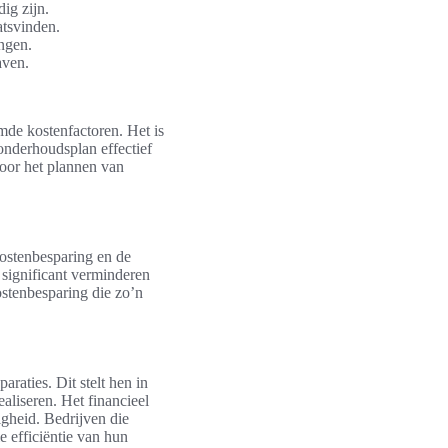
ig zijn.
atsvinden.
ngen.
aven.
de kostenfactoren. Het is
onderhoudsplan effectief
voor het plannen van
kostenbesparing en de
 significant verminderen
ostenbesparing die zo’n
raties. Dit stelt hen in
aliseren. Het financieel
gheid. Bedrijven die
 efficiëntie van hun