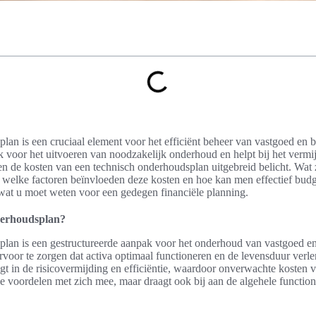
an is een cruciaal element voor het efficiënt beheer van vastgoed en b
k voor het uitvoeren van noodzakelijk onderhoud en helpt bij het verm
den de kosten van een technisch onderhoudsplan uitgebreid belicht. Wat 
welke factoren beïnvloeden deze kosten en hoe kan men effectief budg
wat u moet weten voor een gedegen financiële planning.
derhoudsplan?
lan is een gestructureerde aanpak voor het onderhoud van vastgoed en
voor te zorgen dat activa optimaal functioneren en de levensduur verl
gt in de risicovermijding en efficiëntie, waardoor onverwachte kosten
ële voordelen met zich mee, maar draagt ook bij aan de algehele function