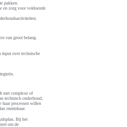
 te pakken.
ie
en zorg voor voldoende
derhoudsactiviteiten.
ers van groot belang.
 input over technische
tegieën.
dt met complexe of
an technisch onderhoud,
e haar processen willen
plan onmisbaar.
dsplan. Bij het
tieel om de