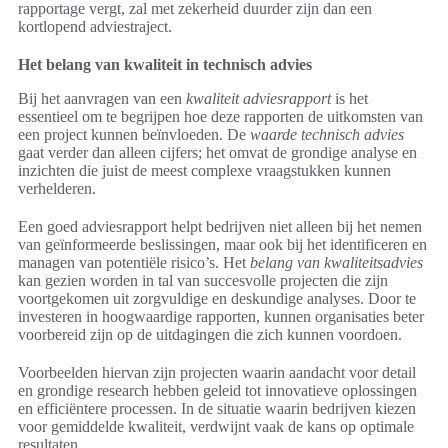
rapportage vergt, zal met zekerheid duurder zijn dan een
kortlopend adviestraject.
Het belang van kwaliteit in technisch advies
Bij het aanvragen van een
kwaliteit adviesrapport
is het
essentieel om te begrijpen hoe deze rapporten de uitkomsten van
een project kunnen beïnvloeden. De
waarde technisch advies
gaat verder dan alleen cijfers; het omvat de grondige analyse en
inzichten die juist de meest complexe vraagstukken kunnen
verhelderen.
Een goed adviesrapport helpt bedrijven niet alleen bij het nemen
van geïnformeerde beslissingen, maar ook bij het identificeren en
managen van potentiële risico’s. Het
belang van kwaliteitsadvies
kan gezien worden in tal van succesvolle projecten die zijn
voortgekomen uit zorgvuldige en deskundige analyses. Door te
investeren in hoogwaardige rapporten, kunnen organisaties beter
voorbereid zijn op de uitdagingen die zich kunnen voordoen.
Voorbeelden hiervan zijn projecten waarin aandacht voor detail
en grondige research hebben geleid tot innovatieve oplossingen
en efficiëntere processen. In de situatie waarin bedrijven kiezen
voor gemiddelde kwaliteit, verdwijnt vaak de kans op optimale
resultaten.