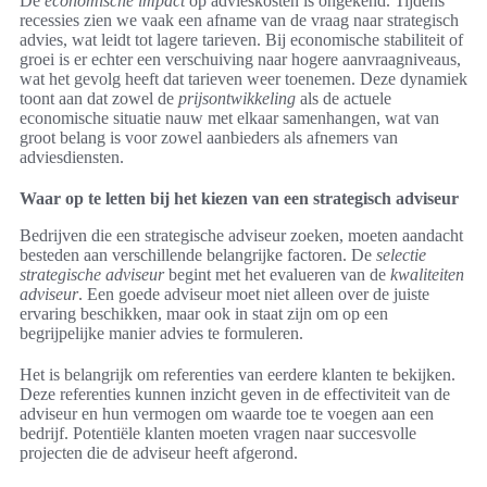
De
economische impact
op advieskosten is ongekend. Tijdens
recessies zien we vaak een afname van de vraag naar strategisch
advies, wat leidt tot lagere tarieven. Bij economische stabiliteit of
groei is er echter een verschuiving naar hogere aanvraagniveaus,
wat het gevolg heeft dat tarieven weer toenemen. Deze dynamiek
toont aan dat zowel de
prijsontwikkeling
als de actuele
economische situatie nauw met elkaar samenhangen, wat van
groot belang is voor zowel aanbieders als afnemers van
adviesdiensten.
Waar op te letten bij het kiezen van een strategisch adviseur
Bedrijven die een strategische adviseur zoeken, moeten aandacht
besteden aan verschillende belangrijke factoren. De
selectie
strategische adviseur
begint met het evalueren van de
kwaliteiten
adviseur
. Een goede adviseur moet niet alleen over de juiste
ervaring beschikken, maar ook in staat zijn om op een
begrijpelijke manier advies te formuleren.
Het is belangrijk om referenties van eerdere klanten te bekijken.
Deze referenties kunnen inzicht geven in de effectiviteit van de
adviseur en hun vermogen om waarde toe te voegen aan een
bedrijf. Potentiële klanten moeten vragen naar succesvolle
projecten die de adviseur heeft afgerond.