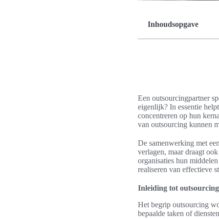
Inhoudsopgave
Een outsourcingpartner spe
eigenlijk? In essentie help
concentreren op hun kernac
van outsourcing kunnen m
De samenwerking met een o
verlagen, maar draagt ook 
organisaties hun middelen 
realiseren van effectieve 
Inleiding tot outsourci
Het begrip outsourcing wor
bepaalde taken of diensten