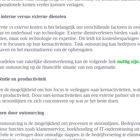
perationele kosten verder kunnen verlagen.
 interne versus externe diensten
erne vs externe kosten
is het belangrijk om verschillende factoren in o
uur en onderhoud van technologie. Externe dienstverleners bieden vaak 
ten, maar ook technologie en expertise. Dit leidt tot kostenbesparingen
te focussen op hun kernactiviteiten. Task outsourcing kan bedrijven o
gaven en het maximaliseren van de opbrengsten.
oordelen van zakelijke dienstverlening kan de volgende link
nuttig zijn
an outsourcing op de financiële situatie van een organisatie.
ëntie en productiviteit
n de mogelijkheid om hun focus te verleggen naar kernactiviteiten, wat l
en productiviteit. Door niet-kernactiviteiten aan een externe partner uit 
 stroomlijnen en zich concentreren op wat ze het beste doen.
sen door outsourcing
utsourcing is de mogelijkheid om processen te stroomlijnen. Bedrijve
oor functies zoals klantenservice, boekhouding of IT-ondersteuning uit
iëntie te verhogen
door onnodige stappen in de bedrijfsvoering te elimine