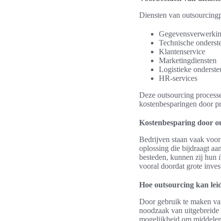
Diensten van outsourcingp
Gegevensverwerki
Technische onderst
Klantenservice
Marketingdiensten
Logistieke onderste
HR-services
Deze outsourcing processe
kostenbesparingen door pr
Kostenbesparing door o
Bedrijven staan vaak voor
oplossing die bijdraagt a
besteden, kunnen zij hun
vooral doordat grote inve
Hoe outsourcing kan leid
Door gebruik te maken van 
noodzaak van uitgebreide i
mogelijkheid om middelen 