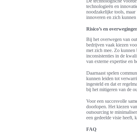
De technologische voordel
technologieën en innovatie
noodzakelijke tools, maar 
innoveren en zich kunnen
Risico’s en overwegingen
Bij het overwegen van outs
bedrijven vaak kiezen vo
met zich mee. Zo kunnen b
inconsistenties in de kwali
van externe expertise en h
Daarnaast spelen communic
kunnen leiden tot verwarr
ingesteld en dat er regelm
bij het mitigeren van de 
Voor een succesvolle same
doorlopen. Het kiezen van 
outsourcing te minimalise
een gedeelde visie heeft, 
FAQ