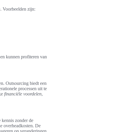
. Voorbeelden zijn:
 en kunnen profiteren van
en. Outsourcing biedt een
ationele processen uit te
jke
financiële voordelen
,
e kennis zonder de
 de overheadkosten. De
reageren op veranderingen