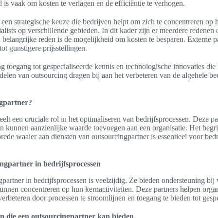
 is vaak om kosten te verlagen en de efficiëntie te verhogen.
 een strategische keuze die bedrijven helpt om zich te concentreren op h
alists op verschillende gebieden. In dit kader zijn er meerdere redenen 
 belangrijke reden is de mogelijkheid om kosten te besparen. Externe p
ot gunstigere prijsstellingen.
g toegang tot gespecialiseerde kennis en technologische innovaties die i
delen van outsourcing dragen bij aan het verbeteren van de algehele be
ngpartner?
elt een cruciale rol in het optimaliseren van bedrijfsprocessen. Deze par
 en kunnen aanzienlijke waarde toevoegen aan een organisatie. Het begri
rede waaier aan diensten van outsourcingpartner is essentieel voor bedri
ngpartner in bedrijfsprocessen
partner in bedrijfsprocessen is veelzijdig. Ze bieden ondersteuning bij 
unnen concentreren op hun kernactiviteiten. Deze partners helpen orga
e verbeteren door processen te stroomlijnen en toegang te bieden tot gesp
n die een outsourcingpartner kan bieden