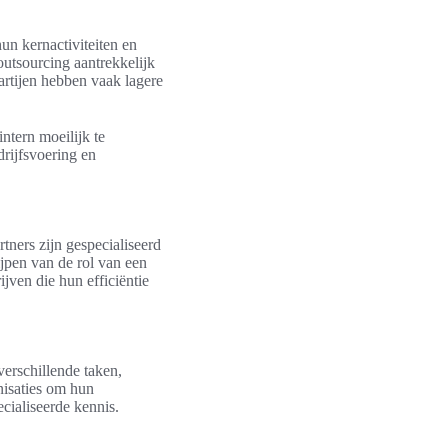
un kernactiviteiten en
outsourcing aantrekkelijk
artijen hebben vaak lagere
ntern moeilijk te
drijfsvoering en
tners zijn gespecialiseerd
jpen van de rol van een
jven die hun efficiëntie
verschillende taken,
nisaties om hun
ecialiseerde kennis.