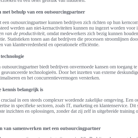
verzoeken en een beter gebruik van middelen.
en met behulp van een outsourcingpartner
een outsourcingpartner kunnen bedrijven zich richten op hun kerncomp
teed werden aan niet-kernactiviteiten kunnen nu ingezet worden voor i
en van de productiviteit
, omdat medewerkers zich bezig kunnen houden
ie. Statistieken tonen aan dat bedrijven die processen stroomlijnen doo
en van klanttevredenheid en operationele efficiëntie.
 technologie
outsourcingpartner biedt bedrijven onvermoede kansen om toegang te k
n geavanceerde technologieën. Door het inzetten van externe deskundige
timaliseren en het concurrentievermogen versterken.
 kennis belangrijk is
s cruciaal in een steeds complexer wordende zakelijke omgeving. Een o
tise in specifieke sectoren, zoals IT, marketing en klantenservice. Dit s
ste inzichten en oplossingen, zonder dat zij zelf in uitgebreide training
en van samenwerken met een outsourcingpartner