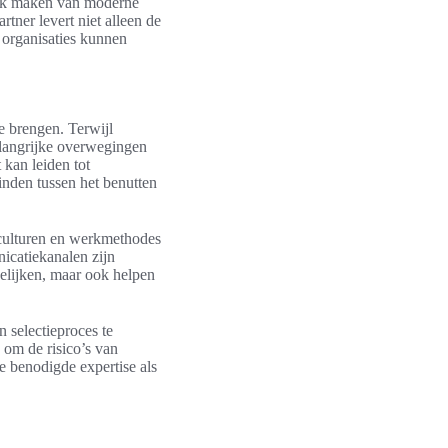
ruik maken van moderne
tner levert niet alleen de
t organisaties kunnen
te brengen. Terwijl
elangrijke overwegingen
 kan leiden tot
vinden tussen het benutten
 culturen en werkmethodes
icatiekanalen zijn
kelijken, maar ook helpen
 selectieproces te
 om de risico’s van
e benodigde expertise als