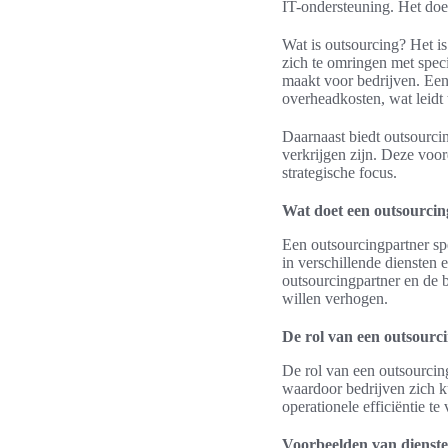
IT-ondersteuning. Het doel
Wat is outsourcing? Het is
zich te omringen met speci
maakt voor bedrijven. Een
overheadkosten, wat leidt t
Daarnaast biedt outsourcin
verkrijgen zijn. Deze voor
strategische focus.
Wat doet een outsourci
Een outsourcingpartner spe
in verschillende diensten
outsourcingpartner en de b
willen verhogen.
De rol van een outsourci
De rol van een outsourcing
waardoor bedrijven zich k
operationele efficiëntie t
Voorbeelden van dienste