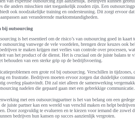
en van expertise outsourcing zijn aanzienlijk. Bedrijven kunnen geb
s die anders misschien niet toegankelijk zouden zijn. Een outsourcingpar
biedt ook noodzakelijke training en ondersteuning. Dit zorgt ervoor da
 aanpassen aan veranderende marktomstandigheden.
 bij outsourcing
ourcing is het essentieel om de risico’s van outsourcing goed in kaart 
or outsourcing vanwege de vele voordelen, brengen deze keuzes ook b
edrijven te maken krijgen met verlies van controle over processen, wat
teit van het product of de dienst. Het is cruciaal om de juiste balans te 
et behouden van een sterke grip op de bedrijfsvoering.
atieproblemen een grote rol bij outsourcing. Verschillen in tijdzones,
ing en frustratie. Bedrijven moeten ervoor zorgen dat duidelijke commun
atig overleg plaatsvindt. Dit zal niet alleen de samenwerking vergemak
outsourcing nadelen die gepaard gaan met een gebrekkige communicatie.
nwerking met een outsourcingpartner is het van belang om een gedegen
de juiste partner kan een wereld van verschil maken en helpt bedrijven
ren. Door zorgvuldig te evalueren en te kiezen voor iemand die zowel d
kunnen bedrijven hun kansen op succes aanzienlijk vergroten.