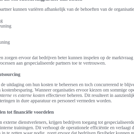
artner kunnen variëren afhankelijk van de behoeften van de organisatie
ng
euning
uning
n zorgen ervoor dat bedrijven beter kunnen inspelen op de marktvraag
ocessen aan gespecialiseerde partners toe te vertrouwen.
utsourcing
 de uitdaging om hun kosten te beheersen en toch concurrerend te blijv
an kostenbesparing. Wanneer organisaties ervoor kiezen om sommige oper
interne vs externe kosten
effectiever beheren. Dit resulteert in aanzienli
steringen in dure apparatuur en personeel vermeden worden.
en tot financiële voordelen
externe dienstverleners, krijgen bedrijven toegang tot gespecialiseerd
nterne trainingen. Dit verhoogt de operationele efficiëntie en verlaagt
in te zetten waar nodig, zorgt ervoor dat bedrijven flexibeler kunnen 