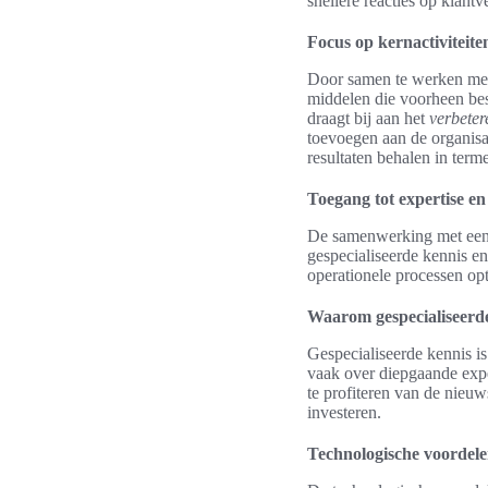
snellere reacties op klant
Focus op kernactiviteit
Door samen te werken met 
middelen die voorheen bes
draagt bij aan het
verbeter
toevoegen aan de organisat
resultaten behalen in term
Toegang tot expertise en
De samenwerking met een 
gespecialiseerde kennis e
operationele processen op
Waarom gespecialiseerde
Gespecialiseerde kennis i
vaak over diepgaande exper
te profiteren van de nieuw
investeren.
Technologische voordel