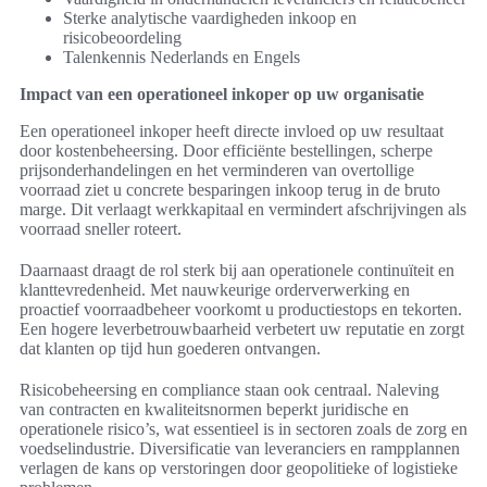
Sterke analytische vaardigheden inkoop en
risicobeoordeling
Talenkennis Nederlands en Engels
Impact van een operationeel inkoper op uw organisatie
Een operationeel inkoper heeft directe invloed op uw resultaat
door kostenbeheersing. Door efficiënte bestellingen, scherpe
prijsonderhandelingen en het verminderen van overtollige
voorraad ziet u concrete besparingen inkoop terug in de bruto
marge. Dit verlaagt werkkapitaal en vermindert afschrijvingen als
voorraad sneller roteert.
Daarnaast draagt de rol sterk bij aan operationele continuïteit en
klanttevredenheid. Met nauwkeurige orderverwerking en
proactief voorraadbeheer voorkomt u productiestops en tekorten.
Een hogere leverbetrouwbaarheid verbetert uw reputatie en zorgt
dat klanten op tijd hun goederen ontvangen.
Risicobeheersing en compliance staan ook centraal. Naleving
van contracten en kwaliteitsnormen beperkt juridische en
operationele risico’s, wat essentieel is in sectoren zoals de zorg en
voedselindustrie. Diversificatie van leveranciers en rampplannen
verlagen de kans op verstoringen door geopolitieke of logistieke