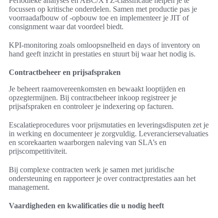
Periodieke analyses en ABC/XYZ-classificatie helpen je te
focussen op kritische onderdelen. Samen met productie pas je
voorraadafbouw of -opbouw toe en implementeer je JIT of
consignment waar dat voordeel biedt.
KPI-monitoring zoals omloopsnelheid en days of inventory on
hand geeft inzicht in prestaties en stuurt bij waar het nodig is.
Contractbeheer en prijsafspraken
Je beheert raamovereenkomsten en bewaakt looptijden en
opzegtermijnen. Bij contractbeheer inkoop registreer je
prijsafspraken en controleer je indexering op facturen.
Escalatieprocedures voor prijsmutaties en leveringsdisputen zet je
in werking en documenteer je zorgvuldig. Leveranciersevaluaties
en scorekaarten waarborgen naleving van SLA’s en
prijscompetitiviteit.
Bij complexe contracten werk je samen met juridische
ondersteuning en rapporteer je over contractprestaties aan het
management.
Vaardigheden en kwalificaties die u nodig heeft