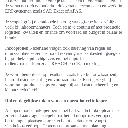
In deze inkoper functie voer je tactische en uitvoerende taken uit.
Je verwerkt orders, onderhoudt leverancierscontacten en werkt in
ERP-systemen zoals SAP, Exact of AFAS.
Je scope ligt bij operationele inkoop; strategische keuzes blijven
vaak bij inkoopmanagers. Toch stem je continu af met productie,
logistiek, kwaliteit en finance om voorraad en budget in balans te
houden.
Inkooprollen Nederland vragen ook naleving van regels en
duurzaamheidseisen. Je houdt rekening met aanbestedingsregels
bij publieke opdrachtgevers en met import- en
milieuvoorschriften zoals REACH en CE-markering.
Je wordt beoordeeld op resultaten zoals leverbetrouwbaarheid,
inkoopkostenbesparing en voorraadrotatie. Kort gezegd: jij
voorkomt productiestops en draagt bij aan kostenbeheersing en
klanttevredenheid.
Rol en dagelijkse taken van een operationeel inkoper
Als operationeel inkoper ben je het hart van het inkoopteam. Je
zorgt dat aanvragen soepel door het inkoopproces verlopen,
bestellingen plaatsen correct gebeurt en dat de ontvangst
vlekkeloos verloopt. Je werkt nauw samen met planning,