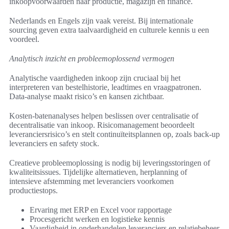
inkoopvoorwaarden naar productie, magazijn en finance.
Nederlands en Engels zijn vaak vereist. Bij internationale
sourcing geven extra taalvaardigheid en culturele kennis u een
voordeel.
Analytisch inzicht en probleemoplossend vermogen
Analytische vaardigheden inkoop zijn cruciaal bij het
interpreteren van bestelhistorie, leadtimes en vraagpatronen.
Data-analyse maakt risico’s en kansen zichtbaar.
Kosten-batenanalyses helpen beslissen over centralisatie of
decentralisatie van inkoop. Risicomanagement beoordeelt
leveranciersrisico’s en stelt continuïteitsplannen op, zoals back-up
leveranciers en safety stock.
Creatieve probleemoplossing is nodig bij leveringsstoringen of
kwaliteitsissues. Tijdelijke alternatieven, herplanning of
intensieve afstemming met leveranciers voorkomen
productiestops.
Ervaring met ERP en Excel voor rapportage
Procesgericht werken en logistieke kennis
Vaardigheid in onderhandelen leveranciers en relatiebeheer