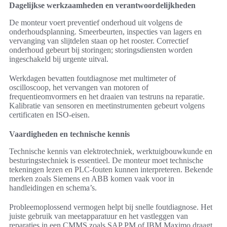
Dagelijkse werkzaamheden en verantwoordelijkheden
De monteur voert preventief onderhoud uit volgens de
onderhoudsplanning. Smeerbeurten, inspecties van lagers en
vervanging van slijtdelen staan op het rooster. Correctief
onderhoud gebeurt bij storingen; storingsdiensten worden
ingeschakeld bij urgente uitval.
Werkdagen bevatten foutdiagnose met multimeter of
oscilloscoop, het vervangen van motoren of
frequentieomvormers en het draaien van testruns na reparatie.
Kalibratie van sensoren en meetinstrumenten gebeurt volgens
certificaten en ISO-eisen.
Vaardigheden en technische kennis
Technische kennis van elektrotechniek, werktuigbouwkunde en
besturingstechniek is essentieel. De monteur moet technische
tekeningen lezen en PLC-fouten kunnen interpreteren. Bekende
merken zoals Siemens en ABB komen vaak voor in
handleidingen en schema’s.
Probleemoplossend vermogen helpt bij snelle foutdiagnose. Het
juiste gebruik van meetapparatuur en het vastleggen van
reparaties in een CMMS zoals SAP PM of IBM Maximo draagt