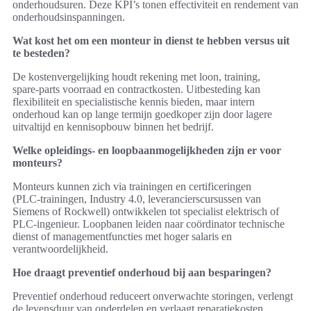
onderhoudsuren. Deze KPI’s tonen effectiviteit en rendement van
onderhoudsinspanningen.
Wat kost het om een monteur in dienst te hebben versus uit
te besteden?
De kostenvergelijking houdt rekening met loon, training,
spare‑parts voorraad en contractkosten. Uitbesteding kan
flexibiliteit en specialistische kennis bieden, maar intern
onderhoud kan op lange termijn goedkoper zijn door lagere
uitvaltijd en kennisopbouw binnen het bedrijf.
Welke opleidings- en loopbaanmogelijkheden zijn er voor
monteurs?
Monteurs kunnen zich via trainingen en certificeringen
(PLC‑trainingen, Industry 4.0, leverancierscursussen van
Siemens of Rockwell) ontwikkelen tot specialist elektrisch of
PLC‑ingenieur. Loopbanen leiden naar coördinator technische
dienst of managementfuncties met hoger salaris en
verantwoordelijkheid.
Hoe draagt preventief onderhoud bij aan besparingen?
Preventief onderhoud reduceert onverwachte storingen, verlengt
de levensduur van onderdelen en verlaagt reparatiekosten.