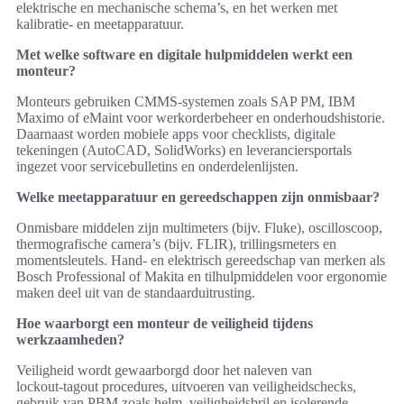
elektrische en mechanische schema’s, en het werken met
kalibratie- en meetapparatuur.
Met welke software en digitale hulpmiddelen werkt een
monteur?
Monteurs gebruiken CMMS-systemen zoals SAP PM, IBM
Maximo of eMaint voor werkorderbeheer en onderhoudshistorie.
Daarnaast worden mobiele apps voor checklists, digitale
tekeningen (AutoCAD, SolidWorks) en leveranciersportals
ingezet voor servicebulletins en onderdelenlijsten.
Welke meetapparatuur en gereedschappen zijn onmisbaar?
Onmisbare middelen zijn multimeters (bijv. Fluke), oscilloscoop,
thermografische camera’s (bijv. FLIR), trillingsmeters en
momentsleutels. Hand- en elektrisch gereedschap van merken als
Bosch Professional of Makita en tilhulpmiddelen voor ergonomie
maken deel uit van de standaarduitrusting.
Hoe waarborgt een monteur de veiligheid tijdens
werkzaamheden?
Veiligheid wordt gewaarborgd door het naleven van
lockout‑tagout procedures, uitvoeren van veiligheidschecks,
gebruik van PBM zoals helm, veiligheidsbril en isolerende