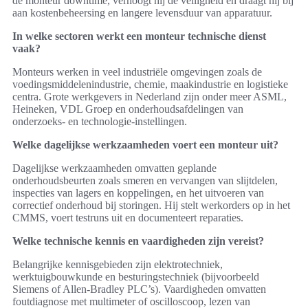
de monteur downtime, verhoogt hij de veiligheid en draagt hij bij
aan kostenbeheersing en langere levensduur van apparatuur.
In welke sectoren werkt een monteur technische dienst
vaak?
Monteurs werken in veel industriële omgevingen zoals de
voedingsmiddelenindustrie, chemie, maakindustrie en logistieke
centra. Grote werkgevers in Nederland zijn onder meer ASML,
Heineken, VDL Groep en onderhoudsafdelingen van
onderzoeks- en technologie-instellingen.
Welke dagelijkse werkzaamheden voert een monteur uit?
Dagelijkse werkzaamheden omvatten geplande
onderhoudsbeurten zoals smeren en vervangen van slijtdelen,
inspecties van lagers en koppelingen, en het uitvoeren van
correctief onderhoud bij storingen. Hij stelt werkorders op in het
CMMS, voert testruns uit en documenteert reparaties.
Welke technische kennis en vaardigheden zijn vereist?
Belangrijke kennisgebieden zijn elektrotechniek,
werktuigbouwkunde en besturingstechniek (bijvoorbeeld
Siemens of Allen‑Bradley PLC’s). Vaardigheden omvatten
foutdiagnose met multimeter of oscilloscoop, lezen van