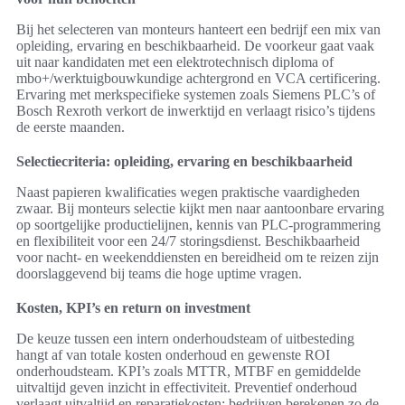
Bij het selecteren van monteurs hanteert een bedrijf een mix van
opleiding, ervaring en beschikbaarheid. De voorkeur gaat vaak
uit naar kandidaten met een elektrotechnisch diploma of
mbo+/werktuigbouwkundige achtergrond en VCA certificering.
Ervaring met merkspecifieke systemen zoals Siemens PLC’s of
Bosch Rexroth verkort de inwerktijd en verlaagt risico’s tijdens
de eerste maanden.
Selectiecriteria: opleiding, ervaring en beschikbaarheid
Naast papieren kwalificaties wegen praktische vaardigheden
zwaar. Bij monteurs selectie kijkt men naar aantoonbare ervaring
op soortgelijke productielijnen, kennis van PLC-programmering
en flexibiliteit voor een 24/7 storingsdienst. Beschikbaarheid
voor nacht- en weekenddiensten en bereidheid om te reizen zijn
doorslaggevend bij teams die hoge uptime vragen.
Kosten, KPI’s en return on investment
De keuze tussen een intern onderhoudsteam of uitbesteding
hangt af van totale kosten onderhoud en gewenste ROI
onderhoudsteam. KPI’s zoals MTTR, MTBF en gemiddelde
uitvaltijd geven inzicht in effectiviteit. Preventief onderhoud
verlaagt uitvaltijd en reparatiekosten; bedrijven berekenen zo de