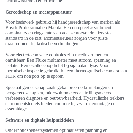
betrouwbaarheid en efficiëntie.
Gereedschap en meetapparatuur
Voor basiswerk gebruikt hij handgereedschap van merken als
Bosch Professional en Makita. Een compleet assortiment
combinatie- en ringsleutels en accuschroevendraaiers staat
standaard in de kist. Momentsleutels zorgen voor juiste
draaimoment bij kritische verbindingen.
Voor electrotechnische controles zijn meetinstrumenten
onmisbaar. Een Fluke multimeter meet stroom, spanning en
isolatie. Een oscilloscoop helpt bij signaalanalyse. Voor
thermische inspectie gebruikt hij een thermografische camera van
FLIR om hotspots op te sporen.
Speciaal gereedschap zoals gekalibreerde krimptangen en
persgereedschappen, micro-ohmmeters en trillingsmeters
verbeteren diagnose en betrouwbaarheid. Hydraulische trekkers
en momentsleutels bieden controle bij zware demontage en
assemblage.
Software en digitale hulpmiddelen
Onderhoudsbeheersystemen optimaliseren planning en