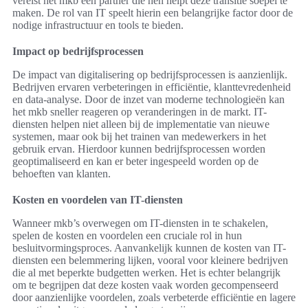
vereist het mkb een partner die hen helpt deze transitie soepel te
maken. De rol van IT speelt hierin een belangrijke factor door de
nodige infrastructuur en tools te bieden.
Impact op bedrijfsprocessen
De impact van digitalisering op bedrijfsprocessen is aanzienlijk.
Bedrijven ervaren verbeteringen in efficiëntie, klanttevredenheid
en data-analyse. Door de inzet van moderne technologieën kan
het mkb sneller reageren op veranderingen in de markt. IT-
diensten helpen niet alleen bij de implementatie van nieuwe
systemen, maar ook bij het trainen van medewerkers in het
gebruik ervan. Hierdoor kunnen bedrijfsprocessen worden
geoptimaliseerd en kan er beter ingespeeld worden op de
behoeften van klanten.
Kosten en voordelen van IT-diensten
Wanneer mkb’s overwegen om IT-diensten in te schakelen,
spelen de kosten en voordelen een cruciale rol in hun
besluitvormingsproces. Aanvankelijk kunnen de kosten van IT-
diensten een belemmering lijken, vooral voor kleinere bedrijven
die al met beperkte budgetten werken. Het is echter belangrijk
om te begrijpen dat deze kosten vaak worden gecompenseerd
door aanzienlijke voordelen, zoals verbeterde efficiëntie en lagere