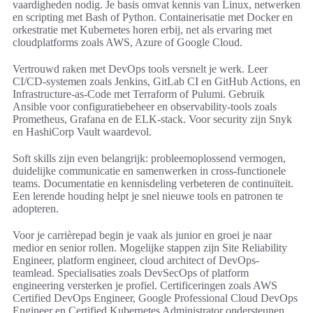
vaardigheden nodig. Je basis omvat kennis van Linux, netwerken
en scripting met Bash of Python. Containerisatie met Docker en
orkestratie met Kubernetes horen erbij, net als ervaring met
cloudplatforms zoals AWS, Azure of Google Cloud.
Vertrouwd raken met DevOps tools versnelt je werk. Leer
CI/CD-systemen zoals Jenkins, GitLab CI en GitHub Actions, en
Infrastructure-as-Code met Terraform of Pulumi. Gebruik
Ansible voor configuratiebeheer en observability-tools zoals
Prometheus, Grafana en de ELK-stack. Voor security zijn Snyk
en HashiCorp Vault waardevol.
Soft skills zijn even belangrijk: probleemoplossend vermogen,
duidelijke communicatie en samenwerken in cross-functionele
teams. Documentatie en kennisdeling verbeteren de continuïteit.
Een lerende houding helpt je snel nieuwe tools en patronen te
adopteren.
Voor je carrièrepad begin je vaak als junior en groei je naar
medior en senior rollen. Mogelijke stappen zijn Site Reliability
Engineer, platform engineer, cloud architect of DevOps-
teamlead. Specialisaties zoals DevSecOps of platform
engineering versterken je profiel. Certificeringen zoals AWS
Certified DevOps Engineer, Google Professional Cloud DevOps
Engineer en Certified Kubernetes Administrator ondersteunen