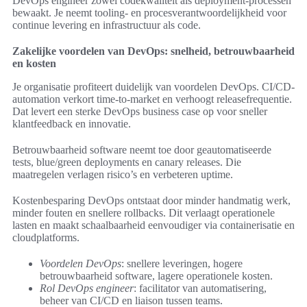
DevOps engineer zowel codekwaliteit als deployment-processen
bewaakt. Je neemt tooling- en procesverantwoordelijkheid voor
continue levering en infrastructuur als code.
Zakelijke voordelen van DevOps: snelheid, betrouwbaarheid
en kosten
Je organisatie profiteert duidelijk van voordelen DevOps. CI/CD-
automation verkort time-to-market en verhoogt releasefrequentie.
Dat levert een sterke DevOps business case op voor sneller
klantfeedback en innovatie.
Betrouwbaarheid software neemt toe door geautomatiseerde
tests, blue/green deployments en canary releases. Die
maatregelen verlagen risico’s en verbeteren uptime.
Kostenbesparing DevOps ontstaat door minder handmatig werk,
minder fouten en snellere rollbacks. Dit verlaagt operationele
lasten en maakt schaalbaarheid eenvoudiger via containerisatie en
cloudplatforms.
Voordelen DevOps
: snellere leveringen, hogere
betrouwbaarheid software, lagere operationele kosten.
Rol DevOps engineer
: facilitator van automatisering,
beheer van CI/CD en liaison tussen teams.