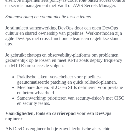
eisen. Je implementeert policy-as-code, role-based access control
en secrets management met Vault of AWS Secrets Manager.
Samenwerking en communicatie tussen teams
Je stimuleert samenwerking DevOps door een open DevOps
cultuur en shared ownership van pipelines. Werkmethoden zijn
agile DevOps met cross-functionele teams en dagelijkse stand-
ups.
Je gebruikt chatops en observability-platforms om problemen
gezamenlijk op te lossen en meet KPI’s zoals deploy frequency
en MTTR om succes te volgen.
Praktische taken: versiebeheer voor pipelines,
geautomatiseerde patching en quick rollback-plannen.
Meetbare doelen: SLOs en SLIs definieren voor prestatie
en betrouwbaarheid.
Samenwerking: prioriteren van security-risico’s met CISO
en security teams.
Vaardigheden, tools en carrièrepad voor een DevOps
engineer
Als DevOps engineer heb je zowel technische als zachte