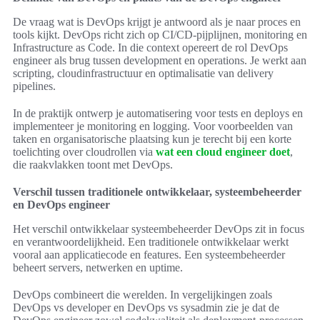
De vraag wat is DevOps krijgt je antwoord als je naar proces en
tools kijkt. DevOps richt zich op CI/CD-pijplijnen, monitoring en
Infrastructure as Code. In die context opereert de rol DevOps
engineer als brug tussen development en operations. Je werkt aan
scripting, cloudinfrastructuur en optimalisatie van delivery
pipelines.
In de praktijk ontwerp je automatisering voor tests en deploys en
implementeer je monitoring en logging. Voor voorbeelden van
taken en organisatorische plaatsing kun je terecht bij een korte
toelichting over cloudrollen via
wat een cloud engineer doet
,
die raakvlakken toont met DevOps.
Verschil tussen traditionele ontwikkelaar, systeembeheerder
en DevOps engineer
Het verschil ontwikkelaar systeembeheerder DevOps zit in focus
en verantwoordelijkheid. Een traditionele ontwikkelaar werkt
vooral aan applicatiecode en features. Een systeembeheerder
beheert servers, netwerken en uptime.
DevOps combineert die werelden. In vergelijkingen zoals
DevOps vs developer en DevOps vs sysadmin zie je dat de