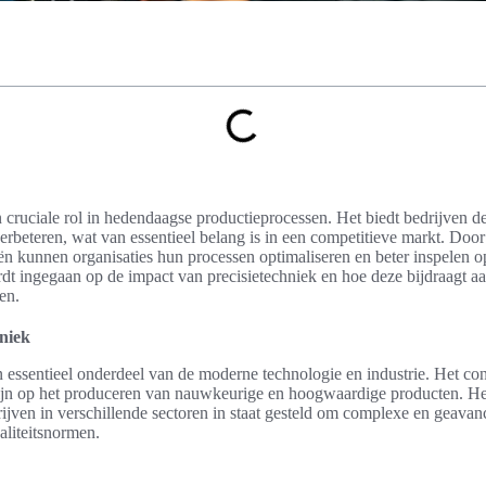
n cruciale rol in hedendaagse productieprocessen. Het biedt bedrijven 
e verbeteren, wat van essentieel belang is in een competitieve markt. Do
n kunnen organisaties hun processen optimaliseren en beter inspelen 
ordt ingegaan op de impact van precisietechniek en hoe deze bijdraagt 
en.
hniek
n essentieel onderdeel van de moderne technologie en industrie. Het co
zijn op het produceren van nauwkeurige en hoogwaardige producten. He
drijven in verschillende sectoren in staat gesteld om complexe en geava
aliteitsnormen.