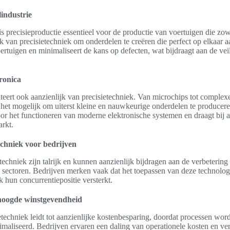
lindustrie
s precisieproductie essentieel voor de productie van voertuigen die zowel
van precisietechniek om onderdelen te creëren die perfect op elkaar aa
rtuigen en minimaliseert de kans op defecten, wat bijdraagt aan de vei
ronica
iteert ook aanzienlijk van precisietechniek. Van microchips tot complex
 het mogelijk om uiterst kleine en nauwkeurige onderdelen te producer
voor het functioneren van moderne elektronische systemen en draagt bij
rkt.
echniek voor bedrijven
echniek zijn talrijk en kunnen aanzienlijk bijdragen aan de verbetering
e sectoren. Bedrijven merken vaak dat het toepassen van deze technologi
k hun concurrentiepositie versterkt.
hoogde winstgevendheid
techniek leidt tot aanzienlijke kostenbesparing, doordat processen wor
maliseerd. Bedrijven ervaren een daling van operationele kosten en verg