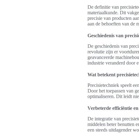
De definitie van precisie
materiaalkunde. Dit vakge
precisie van producten aa
aan de behoeften van de 
Geschiedenis van precisi
De geschiedenis van preci
revolutie zijn er voortdur
geavanceerde machinebouw,
industrie veranderd door ee
Wat betekent precisiete
Precisietechniek speelt een
Door het toepassen van g
optimaliseren. Dit leidt ni
Verbeterde efficiëntie en
De integratie van precisie
middelen beter benutten en
een steeds uitdagender w