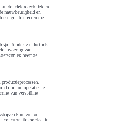
wkunde, elektrotechniek en
 de nauwkeurigheid en
ossingen te creëren die
ogie. Sinds de industriële
 de invoering van
sietechniek heeft de
en productieprocessen.
eid om hun operaties te
ering van verspilling.
 Bedrijven kunnen hun
een concurrentievoordeel in