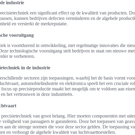
 de industrie
 precisietechniek een significant effect op de kwaliteit van producten. 
 passen, kunnen bedrijven defecten verminderen en de algehele productk
enheid en versterkt de merkreputatie.
ische vooruitgang
niek is voortdurend in ontwikkeling, met regelmatige innovaties die n
 Deze technologische vooruitgang stelt bedrijven in staat om nieuwe me
rder te verbeteren.
etechniek in de industrie
verschillende sectoren zijn toepassingen, waarbij het de basis vormt vo
luchtvaart, automobielindustrie en elektronica speelt het een cruciale r
e focus op precisieproductie maakt het mogelijk om te voldoen aan eisen
t en het vertrouwen in deze industrieën.
uchtvaart
 is precisietechniek van groot belang. Hier moeten componenten met uit
veiligheid van passagiers te garanderen. Door het toepassen van geav
 aan de strenge normen die voor deze sector gelden. De toepassing va
ten en verhoogt de algehele kwaliteit van luchtvaarttoestellen.