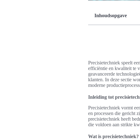
Inhoudsopgave
Precisietechniek speelt ee
efficiëntie en kwaliteit t
geavanceerde technologieë
klanten. In deze sectie w
moderne productieprocess
Inleiding tot precisietec
Precisietechniek vormt ee
en processen die gericht 
precisietechniek heeft be
die voldoen aan strikte kw
Wat is precisietechniek?