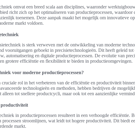
techniek omvat een breed scala aan disciplines, waaronder werktuigbou
bied richt zich op het optimaliseren van productieprocessen, waardoor
nzienlijk toenemen. Deze aanpak maakt het mogelijk om innovatieve opl
moderne markt voldoen.
etechniek
sietechniek is sterk verweven met de ontwikkeling van moderne technol
end vooruitgangen geboekt in precisietechnologieën. Dit heeft geleid tot
 automatisering en digitale productieprocessen. De evolutie van preci
n grotere efficiëntie en flexibiliteit te bieden in productieomgevingen.
chniek voor moderne productieprocessen?
 cruciale rol in het verbeteren van de efficiëntie en productiviteit binn
eavanceerde technologieën en methoden, hebben bedrijven de mogelijkh
et alleen tot snellere productcycli, maar ook tot een aanzienlijke vermind
 productiviteit
techniek in productieprocessen resulteert in een verhoogde efficiëntie.
 processen stroomlijnen, wat leidt tot hogere productiviteit. Dit biedt 
ordende markt.