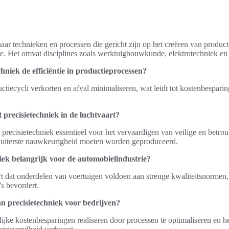
naar technieken en processen die gericht zijn op het creëren van produ
e. Het omvat disciplines zoals werktuigbouwkunde, elektrotechniek en
chniek de efficiëntie in productieprocessen?
ctiecycli verkorten en afval minimaliseren, wat leidt tot kostenbespari
 precisietechniek in de luchtvaart?
is precisietechniek essentieel voor het vervaardigen van veilige en betro
uiterste nauwkeurigheid moeten worden geproduceerd.
iek belangrijk voor de automobielindustrie?
rt dat onderdelen van voertuigen voldoen aan strenge kwaliteitsnormen,
s bevordert.
n precisietechniek voor bedrijven?
jke kostenbesparingen realiseren door processen te optimaliseren en het