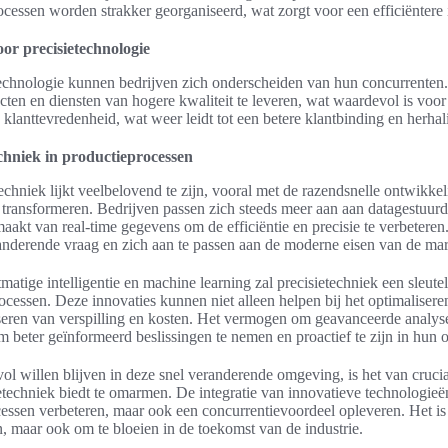
essen worden strakker georganiseerd, wat zorgt voor een efficiëntere i
or precisietechnologie
technologie kunnen bedrijven zich onderscheiden van hun concurrenten
ten en diensten van hogere kwaliteit te leveren, wat waardevol is voor 
e klanttevredenheid, wat weer leidt tot een betere klantbinding en herh
chniek in productieprocessen
chniek lijkt veelbelovend te zijn, vooral met de razendsnelle ontwikke
e transformeren. Bedrijven passen zich steeds meer aan aan datagestuur
akt van real-time gegevens om de efficiëntie en precisie te verbeteren. 
randerende vraag en zich aan te passen aan de moderne eisen van de mar
tige intelligentie en machine learning zal precisietechniek een sleutel
ocessen. Deze innovaties kunnen niet alleen helpen bij het optimalisere
seren van verspilling en kosten. Het vermogen om geavanceerde analyses
om beter geïnformeerd beslissingen te nemen en proactief te zijn in hun o
vol willen blijven in deze snel veranderende omgeving, is het van cruc
techniek biedt te omarmen. De integratie van innovatieve technologieën
essen verbeteren, maar ook een concurrentievoordeel opleveren. Het is
n, maar ook om te bloeien in de toekomst van de industrie.