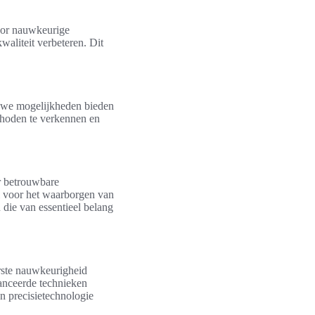
Door nauwkeurige
waliteit verbeteren. Dit
ieuwe mogelijkheden bieden
thoden te verkennen en
or betrouwbare
ol voor het waarborgen van
 die van essentieel belang
erste nauwkeurigheid
anceerde technieken
n precisietechnologie