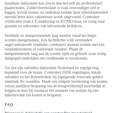
Installatie dakisolatie kan zowel doe-het-zelf als professioneel
plaatsvinden. Zoldervloerisolatie is vaak eenvoudiger zelf te
leggen, terwijl tussen- en onderkap isolatie door arbeidsintensiteit
meestal beter door vakmensen wordt uitgevoerd. Controleer
certificaten zoals CE-markering en KOMO-keur, en vraag naar
garantie en referenties van uitvoerende bedrijven.
Ventilatie en dampremmende laag moeten vanaf het begin
worden meegenomen. Een luchtdichte schil vermindert
ongecontroleerde ventilatie; combineer daarom isolatie met een
ventilatiesysteem of voldoende roosters. Plaats de
dampremmende laag aan de warme zijde en gebruik waar nodig
dampopen materialen om condensatie te voorkomen.
Tot slot zijn subsidies dakisolatie Nederland en regelgeving
bepalend voor de keuze. Controleer ISDE-regelingen, lokale
subsidies en het Bouwbesluit; bij ingrijpende renovatie gelden
minimale Rc-waarden. Maak een simpele berekening van kosten
versus jaarlijkse besparing om de terugverdientijd inzichtelijk te
krijgen en kies bij voorkeur het moment van isolatie bij een
dakrenovatie om kosten te besparen.
FAQ