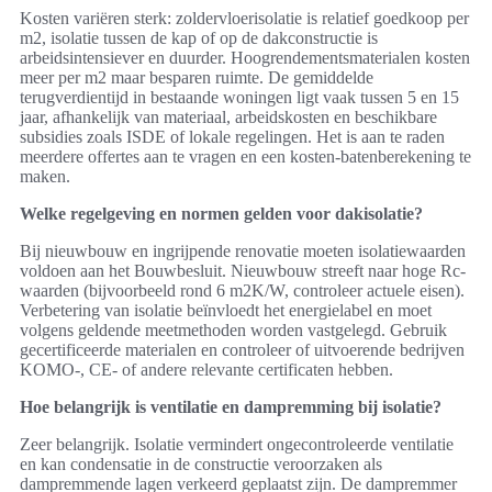
Kosten variëren sterk: zoldervloerisolatie is relatief goedkoop per
m2, isolatie tussen de kap of op de dakconstructie is
arbeidsintensiever en duurder. Hoogrendementsmaterialen kosten
meer per m2 maar besparen ruimte. De gemiddelde
terugverdientijd in bestaande woningen ligt vaak tussen 5 en 15
jaar, afhankelijk van materiaal, arbeidskosten en beschikbare
subsidies zoals ISDE of lokale regelingen. Het is aan te raden
meerdere offertes aan te vragen en een kosten-batenberekening te
maken.
Welke regelgeving en normen gelden voor dakisolatie?
Bij nieuwbouw en ingrijpende renovatie moeten isolatiewaarden
voldoen aan het Bouwbesluit. Nieuwbouw streeft naar hoge Rc-
waarden (bijvoorbeeld rond 6 m2K/W, controleer actuele eisen).
Verbetering van isolatie beïnvloedt het energielabel en moet
volgens geldende meetmethoden worden vastgelegd. Gebruik
gecertificeerde materialen en controleer of uitvoerende bedrijven
KOMO-, CE- of andere relevante certificaten hebben.
Hoe belangrijk is ventilatie en dampremming bij isolatie?
Zeer belangrijk. Isolatie vermindert ongecontroleerde ventilatie
en kan condensatie in de constructie veroorzaken als
dampremmende lagen verkeerd geplaatst zijn. De dampremmer