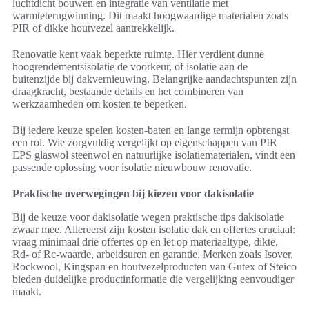
luchtdicht bouwen en integratie van ventilatie met
warmteterugwinning. Dit maakt hoogwaardige materialen zoals
PIR of dikke houtvezel aantrekkelijk.
Renovatie kent vaak beperkte ruimte. Hier verdient dunne
hoogrendementsisolatie de voorkeur, of isolatie aan de
buitenzijde bij dakvernieuwing. Belangrijke aandachtspunten zijn
draagkracht, bestaande details en het combineren van
werkzaamheden om kosten te beperken.
Bij iedere keuze spelen kosten-baten en lange termijn opbrengst
een rol. Wie zorgvuldig vergelijkt op eigenschappen van PIR
EPS glaswol steenwol en natuurlijke isolatiematerialen, vindt een
passende oplossing voor isolatie nieuwbouw renovatie.
Praktische overwegingen bij kiezen voor dakisolatie
Bij de keuze voor dakisolatie wegen praktische tips dakisolatie
zwaar mee. Allereerst zijn kosten isolatie dak en offertes cruciaal:
vraag minimaal drie offertes op en let op materiaaltype, dikte,
Rd- of Rc-waarde, arbeidsuren en garantie. Merken zoals Isover,
Rockwool, Kingspan en houtvezelproducten van Gutex of Steico
bieden duidelijke productinformatie die vergelijking eenvoudiger
maakt.