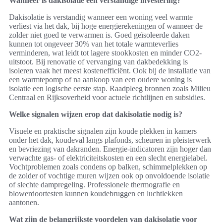
Wanneer is dakisolatie een verstandige investering?
Dakisolatie is verstandig wanneer een woning veel warmte
verliest via het dak, bij hoge energierekeningen of wanneer de
zolder niet goed te verwarmen is. Goed geïsoleerde daken
kunnen tot ongeveer 30% van het totale warmteverlies
verminderen, wat leidt tot lagere stookkosten en minder CO2-
uitstoot. Bij renovatie of vervanging van dakbedekking is
isoleren vaak het meest kostenefficiënt. Ook bij de installatie van
een warmtepomp of na aankoop van een oudere woning is
isolatie een logische eerste stap. Raadpleeg bronnen zoals Milieu
Centraal en Rijksoverheid voor actuele richtlijnen en subsidies.
Welke signalen wijzen erop dat dakisolatie nodig is?
Visuele en praktische signalen zijn koude plekken in kamers
onder het dak, koudeval langs plafonds, scheuren in pleisterwerk
en bevriezing van dakranden. Energie-indicatoren zijn hoger dan
verwachte gas- of elektriciteitskosten en een slecht energielabel.
Vochtproblemen zoals condens op balken, schimmelplekken op
de zolder of vochtige muren wijzen ook op onvoldoende isolatie
of slechte dampregeling. Professionele thermografie en
blowerdoortesten kunnen koudebruggen en luchtlekken
aantonen.
Wat zijn de belangrijkste voordelen van dakisolatie voor