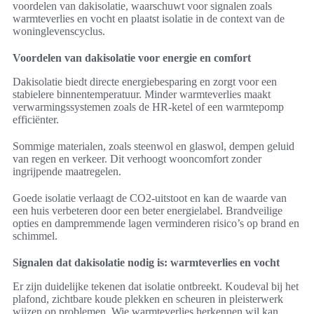
voordelen van dakisolatie, waarschuwt voor signalen zoals
warmteverlies en vocht en plaatst isolatie in de context van de
woninglevenscyclus.
Voordelen van dakisolatie voor energie en comfort
Dakisolatie biedt directe energiebesparing en zorgt voor een
stabielere binnentemperatuur. Minder warmteverlies maakt
verwarmingssystemen zoals de HR-ketel of een warmtepomp
efficiënter.
Sommige materialen, zoals steenwol en glaswol, dempen geluid
van regen en verkeer. Dit verhoogt wooncomfort zonder
ingrijpende maatregelen.
Goede isolatie verlaagt de CO2-uitstoot en kan de waarde van
een huis verbeteren door een beter energielabel. Brandveilige
opties en dampremmende lagen verminderen risico’s op brand en
schimmel.
Signalen dat dakisolatie nodig is: warmteverlies en vocht
Er zijn duidelijke tekenen dat isolatie ontbreekt. Koudeval bij het
plafond, zichtbare koude plekken en scheuren in pleisterwerk
wijzen op problemen. Wie warmteverlies herkennen wil kan