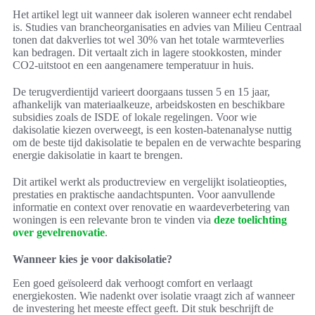
Het artikel legt uit wanneer dak isoleren wanneer echt rendabel
is. Studies van brancheorganisaties en advies van Milieu Centraal
tonen dat dakverlies tot wel 30% van het totale warmteverlies
kan bedragen. Dit vertaalt zich in lagere stookkosten, minder
CO2-uitstoot en een aangenamere temperatuur in huis.
De terugverdientijd varieert doorgaans tussen 5 en 15 jaar,
afhankelijk van materiaalkeuze, arbeidskosten en beschikbare
subsidies zoals de ISDE of lokale regelingen. Voor wie
dakisolatie kiezen overweegt, is een kosten-batenanalyse nuttig
om de beste tijd dakisolatie te bepalen en de verwachte besparing
energie dakisolatie in kaart te brengen.
Dit artikel werkt als productreview en vergelijkt isolatieopties,
prestaties en praktische aandachtspunten. Voor aanvullende
informatie en context over renovatie en waardeverbetering van
woningen is een relevante bron te vinden via
deze toelichting
over gevelrenovatie
.
Wanneer kies je voor dakisolatie?
Een goed geïsoleerd dak verhoogt comfort en verlaagt
energiekosten. Wie nadenkt over isolatie vraagt zich af wanneer
de investering het meeste effect geeft. Dit stuk beschrijft de