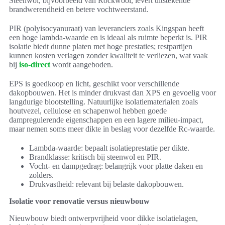
Steenwol, bijvoorbeeld van Rockwool, levert uitstekende
brandwerendheid en betere vochtweerstand.
PIR (polyisocyanuraat) van leveranciers zoals Kingspan heeft
een hoge lambda-waarde en is ideaal als ruimte beperkt is. PIR
isolatie biedt dunne platen met hoge prestaties; restpartijen
kunnen kosten verlagen zonder kwaliteit te verliezen, wat vaak
bij
iso-direct
wordt aangeboden.
EPS is goedkoop en licht, geschikt voor verschillende
dakopbouwen. Het is minder drukvast dan XPS en gevoelig voor
langdurige blootstelling. Natuurlijke isolatiematerialen zoals
houtvezel, cellulose en schapenwol hebben goede
dampregulerende eigenschappen en een lagere milieu-impact,
maar nemen soms meer dikte in beslag voor dezelfde Rc-waarde.
Lambda-waarde: bepaalt isolatieprestatie per dikte.
Brandklasse: kritisch bij steenwol en PIR.
Vocht- en dampgedrag: belangrijk voor platte daken en
zolders.
Drukvastheid: relevant bij belaste dakopbouwen.
Isolatie voor renovatie versus nieuwbouw
Nieuwbouw biedt ontwerpvrijheid voor dikke isolatielagen,