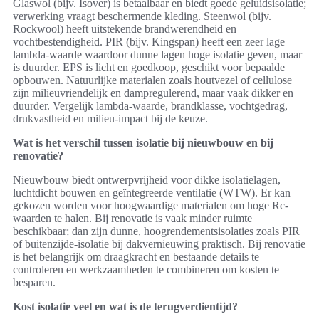
Glaswol (bijv. Isover) is betaalbaar en biedt goede geluidsisolatie;
verwerking vraagt beschermende kleding. Steenwol (bijv.
Rockwool) heeft uitstekende brandwerendheid en
vochtbestendigheid. PIR (bijv. Kingspan) heeft een zeer lage
lambda-waarde waardoor dunne lagen hoge isolatie geven, maar
is duurder. EPS is licht en goedkoop, geschikt voor bepaalde
opbouwen. Natuurlijke materialen zoals houtvezel of cellulose
zijn milieuvriendelijk en dampregulerend, maar vaak dikker en
duurder. Vergelijk lambda-waarde, brandklasse, vochtgedrag,
drukvastheid en milieu-impact bij de keuze.
Wat is het verschil tussen isolatie bij nieuwbouw en bij
renovatie?
Nieuwbouw biedt ontwerpvrijheid voor dikke isolatielagen,
luchtdicht bouwen en geïntegreerde ventilatie (WTW). Er kan
gekozen worden voor hoogwaardige materialen om hoge Rc-
waarden te halen. Bij renovatie is vaak minder ruimte
beschikbaar; dan zijn dunne, hoogrendementsisolaties zoals PIR
of buitenzijde-isolatie bij dakvernieuwing praktisch. Bij renovatie
is het belangrijk om draagkracht en bestaande details te
controleren en werkzaamheden te combineren om kosten te
besparen.
Kost isolatie veel en wat is de terugverdientijd?