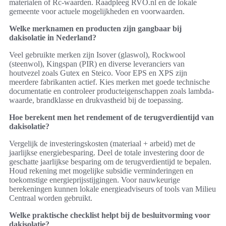
materialen of Rc-waarden. Raadpleeg RVO.nl en de lokale
gemeente voor actuele mogelijkheden en voorwaarden.
Welke merknamen en producten zijn gangbaar bij
dakisolatie in Nederland?
Veel gebruikte merken zijn Isover (glaswol), Rockwool
(steenwol), Kingspan (PIR) en diverse leveranciers van
houtvezel zoals Gutex en Steico. Voor EPS en XPS zijn
meerdere fabrikanten actief. Kies merken met goede technische
documentatie en controleer producteigenschappen zoals lambda-
waarde, brandklasse en drukvastheid bij de toepassing.
Hoe berekent men het rendement of de terugverdientijd van
dakisolatie?
Vergelijk de investeringskosten (materiaal + arbeid) met de
jaarlijkse energiebesparing. Deel de totale investering door de
geschatte jaarlijkse besparing om de terugverdientijd te bepalen.
Houd rekening met mogelijke subsidie verminderingen en
toekomstige energieprijsstijgingen. Voor nauwkeurige
berekeningen kunnen lokale energieadviseurs of tools van Milieu
Centraal worden gebruikt.
Welke praktische checklist helpt bij de besluitvorming voor
dakisolatie?