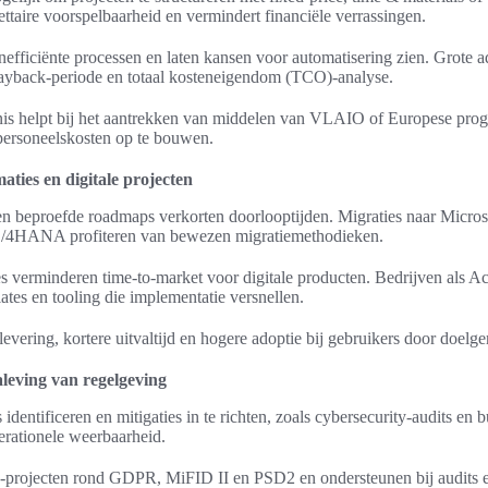
ettaire voorspelbaarheid en vermindert financiële verrassingen.
inefficiënte processen en laten kansen voor automatisering zien. Grote 
payback-periode en totaal kosteneigendom (TCO)-analyse.
nis helpt bij het aantrekken van middelen van VLAIO of Europese prog
 personeelskosten op te bouwen.
aties en digitale projecten
en beproefde roadmaps verkorten doorlooptijden. Migraties naar Micro
S/4HANA profiteren van bewezen migratiemethodieken.
 verminderen time-to-market voor digitale producten. Bedrijven als 
lates en tooling die implementatie versnellen.
plevering, kortere uitvaltijd en hogere adoptie bij gebruikers door doe
leving van regelgeving
 identificeren en mitigaties in te richten, zoals cybersecurity-audits en 
erationele weerbaarheid.
-projecten rond GDPR, MiFID II en PSD2 en ondersteunen bij audits en