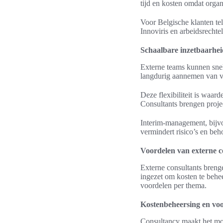
tijd en kosten omdat organi
Voor Belgische klanten te
Innoviris en arbeidsrechte
Schaalbare inzetbaarheid 
Externe teams kunnen snel
langdurig aannemen van va
Deze flexibiliteit is waar
Consultants brengen proj
Interim-management, bijvoo
vermindert risico’s en beh
Voordelen van externe c
Externe consultants brenge
ingezet om kosten te behee
voordelen per thema.
Kostenbeheersing en voo
Consultancy maakt het mog