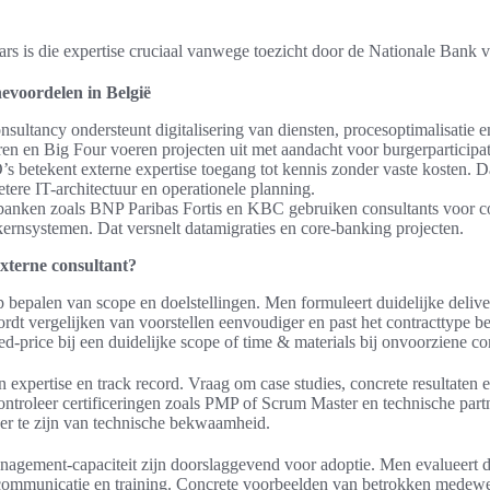
rs is die expertise cruciaal vanwege toezicht door de Nationale Bank
evoordelen in België
nsultancy ondersteunt digitalisering van diensten, procesoptimalisatie e
en en Big Four voeren projecten uit met aandacht voor burgerparticipat
betekent externe expertise toegang tot kennis zonder vaste kosten. Dat
tere IT-architectuur en operationele planning.
anken zoals BNP Paribas Fortis en KBC gebruiken consultants voor co
ernsystemen. Dat versnelt datamigraties en core-banking projecten.
externe consultant?
rp bepalen van scope en doelstellingen. Men formuleert duidelijke deliv
rdt vergelijken van voorstellen eenvoudiger en past het contracttype be
-price bij een duidelijke scope of time & materials bij onvoorziene co
expertise en track record. Vraag om case studies, concrete resultaten e
Controleer certificeringen zoals PMP of Scrum Master en technische par
r te zijn van technische bekwaamheid.
anagement-capaciteit zijn doorslaggevend voor adoptie. Men evalueert 
ommunicatie en training. Concrete voorbeelden van betrokken medewer