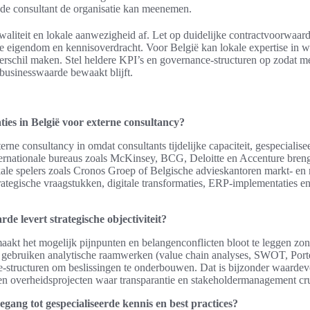
 de consultant de organisatie kan meenemen.
waliteit en lokale aanwezigheid af. Let op duidelijke contractvoorwaard
le eigendom en kennisoverdracht. Voor België kan lokale expertise in w
erschil maken. Stel heldere KPI’s en governance-structuren op zodat me
 businesswaarde bewaakt blijft.
ies in België voor externe consultancy?
erne consultancy in omdat consultants tijdelijke capaciteit, gespecialis
Internationale bureaus zoals McKinsey, BCG, Deloitte en Accenture br
kale spelers zoals Cronos Groep of Belgische advieskantoren markt- en
trategische vraagstukken, digitale transformaties, ERP-implementaties 
e levert strategische objectiviteit?
 maakt het mogelijk pijnpunten en belangenconflicten bloot te leggen zon
 gebruiken analytische raamwerken (value chain analyses, SWOT, Porte
-structuren om beslissingen te onderbouwen. Dat is bijzonder waardevo
 en overheidsprojecten waar transparantie en stakeholdermanagement cru
egang tot gespecialiseerde kennis en best practices?