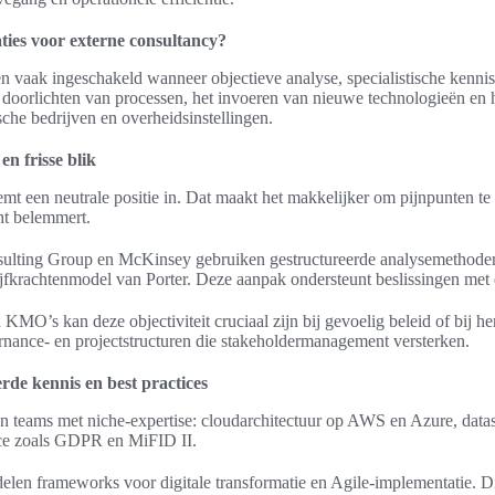
ies voor externe consultancy?
 vaak ingeschakeld wanneer objectieve analyse, specialistische kennis o
et doorlichten van processen, het invoeren van nieuwe technologieën en 
sche bedrijven en overheidsinstellingen.
 en frisse blik
mt een neutrale positie in. Dat maakt het makkelijker om pijnpunten te 
cht belemmert.
sulting Group en McKinsey gebruiken gestructureerde analysemethoden
fkrachtenmodel van Porter. Deze aanpak ondersteunt beslissingen met
MO’s kan deze objectiviteit cruciaal zijn bij gevoelig beleid of bij he
nance- en projectstructuren die stakeholdermanagement versterken.
erde kennis en best practices
 teams met niche-expertise: cloudarchitectuur op AWS en Azure, data
e zoals GDPR en MiFID II.
len frameworks voor digitale transformatie en Agile-implementatie. Di