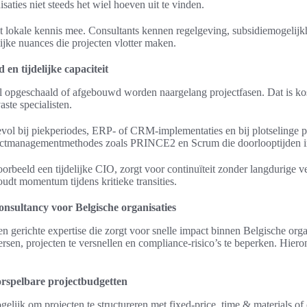
saties niet steeds het wiel hoeven uit te vinden.
lt lokale kennis mee. Consultants kennen regelgeving, subsidiemogeli
lijke nuances die projecten vlotter maken.
en tijdelijke capaciteit
 opgeschaald of afgebouwd worden naargelang projectfasen. Dat is kos
ste specialisten.
devol bij piekperiodes, ERP- of CRM-implementaties en bij plotselinge p
ectmanagementmethodes zoals PRINCE2 en Scrum die doorlooptijden i
rbeeld een tijdelijke CIO, zorgt voor continuïteit zonder langdurige ve
oudt momentum tijdens kritieke transities.
onsultancy voor Belgische organisaties
n gerichte expertise die zorgt voor snelle impact binnen Belgische org
rsen, projecten te versnellen en compliance-risico’s te beperken. Hiero
rspelbare projectbudgetten
elijk om projecten te structureren met fixed-price, time & materials o