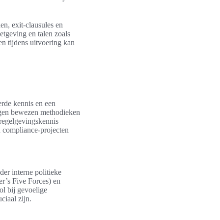
en, exit-clausules en
etgeving en talen zoals
n tijdens uitvoering kan
eerde kennis en een
engen bewezen methodieken
 regelgevingskennis
en compliance-projecten
der interne politieke
r’s Five Forces) en
l bij gevoelige
ciaal zijn.