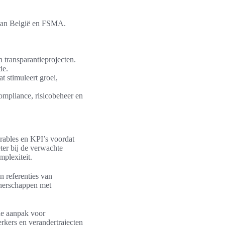
 van België en FSMA.
n transparantieprojecten.
ie.
 stimuleert groei,
mpliance, risicobeheer en
erables en KPI’s voordat
ter bij de verwachte
mplexiteit.
n referenties van
tnerschappen met
de aanpak voor
kers en verandertrajecten