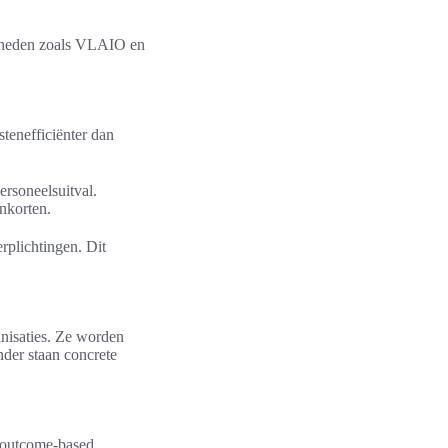
jkheden zoals VLAIO en
tenefficiënter dan
ersoneelsuitval.
nkorten.
rplichtingen. Dit
anisaties. Ze worden
nder staan concrete
f outcome-based