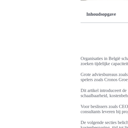
Inhoudsopgave
Organisaties in België sc
zoeken tijdelijke capacite
Grote adviesbureaus zoal
spelers zoals Cronos Groe
Dit artikel introduceert de
schaalbaarheid, kostenbehe
Voor beslissers zoals CEO
consultants leveren bij p
De volgende secties belic
kostenbesparing, tijd tot l