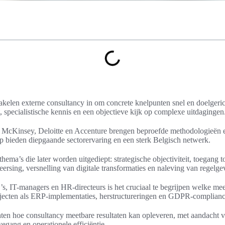
hakelen externe consultancy in om concrete knelpunten snel en doelgeri
it, specialistische kennis en een objectieve kijk op complexe uitdagingen
s McKinsey, Deloitte en Accenture brengen beproefde methodologieën
p bieden diepgaande sectorervaring en een sterk Belgisch netwerk.
 thema’s die later worden uitgediept: strategische objectiviteit, toegang to
ersing, versnelling van digitale transformaties en naleving van regelge
’s, IT-managers en HR-directeurs is het cruciaal te begrijpen welke me
rojecten als ERP-implementaties, herstructureringen en GDPR-complianc
hten hoe consultancy meetbare resultaten kan opleveren, met aandacht 
ivegang en operationele efficiëntie.