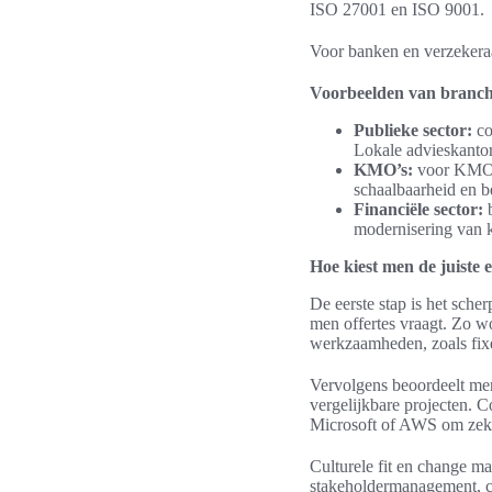
ISO 27001 en ISO 9001.
Voor banken en verzekeraa
Voorbeelden van branch
Publieke sector:
co
Lokale advieskantor
KMO’s:
voor KMO’s 
schaalbaarheid en be
Financiële sector:
b
modernisering van k
Hoe kiest men de juiste 
De eerste stap is het sche
men offertes vraagt. Zo wo
werkzaamheden, zoals fixed
Vervolgens beoordeelt men 
vergelijkbare projecten. 
Microsoft of AWS om zeke
Culturele fit en change m
stakeholdermanagement, c