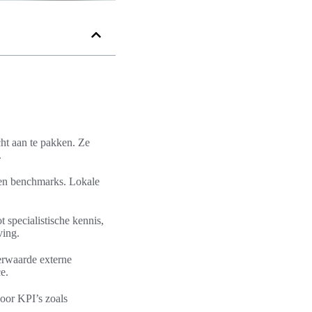
cht aan te pakken. Ze
.
 en benchmarks. Lokale
t specialistische kennis,
ving.
erwaarde externe
e.
voor KPI’s zoals