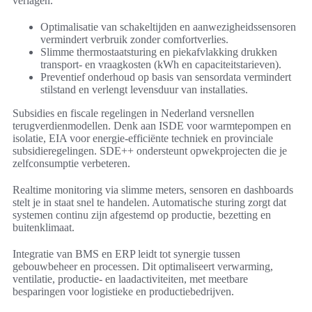
verlagen.
Optimalisatie van schakeltijden en aanwezigheidssensoren
vermindert verbruik zonder comfortverlies.
Slimme thermostaatsturing en piekafvlakking drukken
transport- en vraagkosten (kWh en capaciteitstarieven).
Preventief onderhoud op basis van sensordata vermindert
stilstand en verlengt levensduur van installaties.
Subsidies en fiscale regelingen in Nederland versnellen
terugverdienmodellen. Denk aan ISDE voor warmtepompen en
isolatie, EIA voor energie-efficiënte techniek en provinciale
subsidieregelingen. SDE++ ondersteunt opwekprojecten die je
zelfconsumptie verbeteren.
Realtime monitoring via slimme meters, sensoren en dashboards
stelt je in staat snel te handelen. Automatische sturing zorgt dat
systemen continu zijn afgestemd op productie, bezetting en
buitenklimaat.
Integratie van BMS en ERP leidt tot synergie tussen
gebouwbeheer en processen. Dit optimaliseert verwarming,
ventilatie, productie- en laadactiviteiten, met meetbare
besparingen voor logistieke en productiebedrijven.