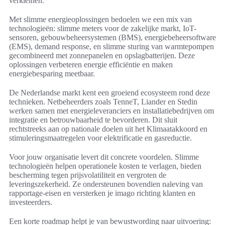
verkleinen.
Met slimme energieoplossingen bedoelen we een mix van
technologieën: slimme meters voor de zakelijke markt, IoT-
sensoren, gebouwbeheersystemen (BMS), energiebeheersoftware
(EMS), demand response, en slimme sturing van warmtepompen
gecombineerd met zonnepanelen en opslagbatterijen. Deze
oplossingen verbeteren energie efficiëntie en maken
energiebesparing meetbaar.
De Nederlandse markt kent een groeiend ecosysteem rond deze
technieken. Netbeheerders zoals TenneT, Liander en Stedin
werken samen met energieleveranciers en installatiebedrijven om
integratie en betrouwbaarheid te bevorderen. Dit sluit
rechtstreeks aan op nationale doelen uit het Klimaatakkoord en
stimuleringsmaatregelen voor elektrificatie en gasreductie.
Voor jouw organisatie levert dit concrete voordelen. Slimme
technologieën helpen operationele kosten te verlagen, bieden
bescherming tegen prijsvolatiliteit en vergroten de
leveringszekerheid. Ze ondersteunen bovendien naleving van
rapportage-eisen en versterken je imago richting klanten en
investeerders.
Een korte roadmap helpt je van bewustwording naar uitvoering: