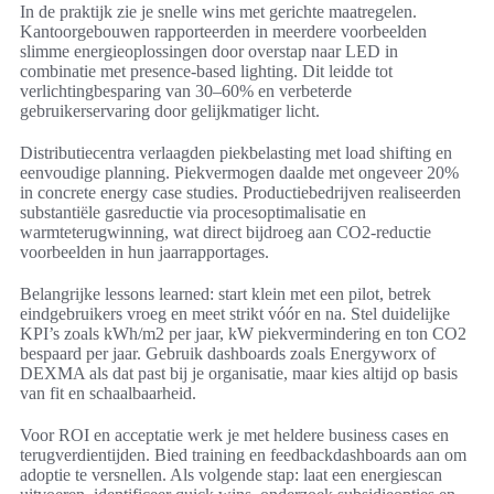
In de praktijk zie je snelle wins met gerichte maatregelen.
Kantoorgebouwen rapporteerden in meerdere voorbeelden
slimme energieoplossingen door overstap naar LED in
combinatie met presence-based lighting. Dit leidde tot
verlichtingbesparing van 30–60% en verbeterde
gebruikerservaring door gelijkmatiger licht.
Distributiecentra verlaagden piekbelasting met load shifting en
eenvoudige planning. Piekvermogen daalde met ongeveer 20%
in concrete energy case studies. Productiebedrijven realiseerden
substantiële gasreductie via procesoptimalisatie en
warmteterugwinning, wat direct bijdroeg aan CO2-reductie
voorbeelden in hun jaarrapportages.
Belangrijke lessons learned: start klein met een pilot, betrek
eindgebruikers vroeg en meet strikt vóór en na. Stel duidelijke
KPI’s zoals kWh/m2 per jaar, kW piekvermindering en ton CO2
bespaard per jaar. Gebruik dashboards zoals Energyworx of
DEXMA als dat past bij je organisatie, maar kies altijd op basis
van fit en schaalbaarheid.
Voor ROI en acceptatie werk je met heldere business cases en
terugverdientijden. Bied training en feedbackdashboards aan om
adoptie te versnellen. Als volgende stap: laat een energiescan