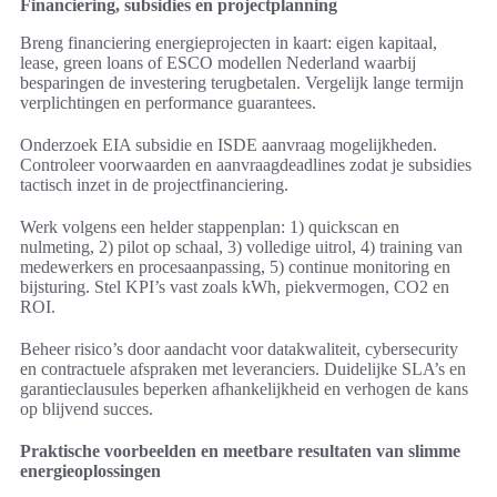
Financiering, subsidies en projectplanning
Breng financiering energieprojecten in kaart: eigen kapitaal,
lease, green loans of ESCO modellen Nederland waarbij
besparingen de investering terugbetalen. Vergelijk lange termijn
verplichtingen en performance guarantees.
Onderzoek EIA subsidie en ISDE aanvraag mogelijkheden.
Controleer voorwaarden en aanvraagdeadlines zodat je subsidies
tactisch inzet in de projectfinanciering.
Werk volgens een helder stappenplan: 1) quickscan en
nulmeting, 2) pilot op schaal, 3) volledige uitrol, 4) training van
medewerkers en procesaanpassing, 5) continue monitoring en
bijsturing. Stel KPI’s vast zoals kWh, piekvermogen, CO2 en
ROI.
Beheer risico’s door aandacht voor datakwaliteit, cybersecurity
en contractuele afspraken met leveranciers. Duidelijke SLA’s en
garantieclausules beperken afhankelijkheid en verhogen de kans
op blijvend succes.
Praktische voorbeelden en meetbare resultaten van slimme
energieoplossingen