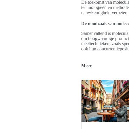
De toekomst van moleculair
technologieën en methoden 
nauwkeurigheid verbetere
De noodzaak van molecul
Samenvattend is moleculair
om hoogwaardige producten
meettechnieken, zoals spe
ook hun concurrentieposit
Meer