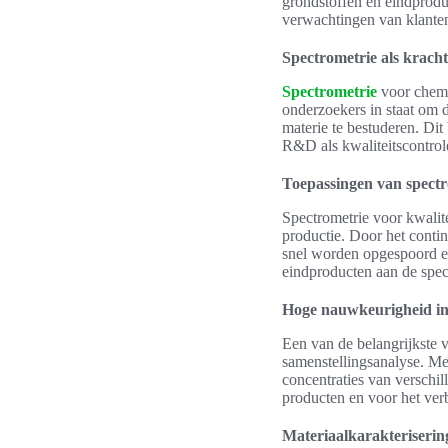
grondstoffen en eindprodu
verwachtingen van klanten
Spectrometrie als krach
Spectrometrie
voor chemis
onderzoekers in staat om d
materie te bestuderen. Dit
R&D als kwaliteitscontrol
Toepassingen van spectro
Spectrometrie voor kwalit
productie. Door het conti
snel worden opgespoord en
eindproducten aan de speci
Hoge nauwkeurigheid in
Een van de belangrijkste 
samenstellingsanalyse. Me
concentraties van verschi
producten en voor het ver
Materiaalkarakteriserin