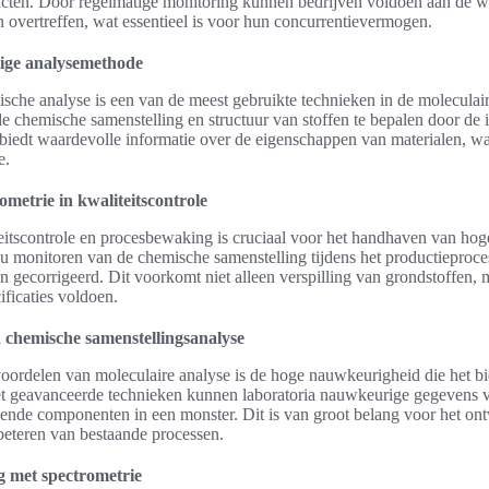
cten. Door regelmatige monitoring kunnen bedrijven voldoen aan de wet
 overtreffen, wat essentieel is voor hun concurrentievermogen.
tige analysemethode
che analyse is een van de meest gebruikte technieken in de moleculaire
e chemische samenstelling en structuur van stoffen te bepalen door de i
 biedt waardevolle informatie over de eigenschappen van materialen, wa
e.
metrie in kwaliteitscontrole
eitscontrole en procesbewaking is cruciaal voor het handhaven van hog
nu monitoren van de chemische samenstelling tijdens het productieproc
 gecorrigeerd. Dit voorkomt niet alleen verspilling van grondstoffen, 
ficaties voldoen.
 chemische samenstellingsanalyse
voordelen van moleculaire analyse is de hoge nauwkeurigheid die het bi
t geavanceerde technieken kunnen laboratoria nauwkeurige gegevens v
llende componenten in een monster. Dit is van groot belang voor het o
beteren van bestaande processen.
g met spectrometrie