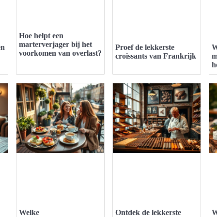
Hoe helpt een
marterverjager bij het
en
Proef de lekkerste
W
voorkomen van overlast?
croissants van Frankrijk
m
h
Welke
Ontdek de lekkerste
W