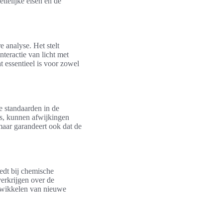
telijke eisen en de
 analyse. Het stelt
nteractie van licht met
t essentieel is voor zowel
e standaarden in de
es, kunnen afwijkingen
maar garandeert ook dat de
edt bij chemische
erkrijgen over de
ntwikkelen van nieuwe