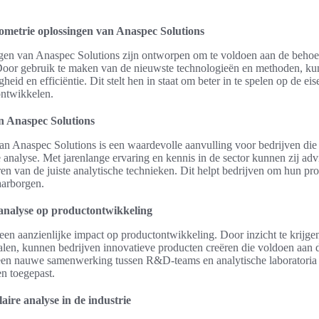
ometrie oplossingen van Anaspec Solutions
ngen van Anaspec Solutions zijn ontworpen om te voldoen aan de beho
 Door gebruik te maken van de nieuwste technologieën en methoden, kun
eid en efficiëntie. Dit stelt hen in staat om beter in te spelen op de ei
ontwikkelen.
an Anaspec Solutions
van Anaspec Solutions is een waardevolle aanvulling voor bedrijven die
analyse. Met jarenlange ervaring en kennis in de sector kunnen zij adv
en van de juiste analytische technieken. Dit helpt bedrijven om hun pro
aarborgen.
analyse op productontwikkeling
een aanzienlijke impact op productontwikkeling. Door inzicht te krijge
len, kunnen bedrijven innovatieve producten creëren die voldoen aan 
 een nauwe samenwerking tussen R&D-teams en analytische laboratoria 
en toegepast.
ire analyse in de industrie