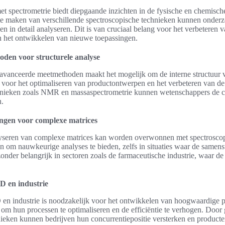
met spectrometrie biedt diepgaande inzichten in de fysische en chemisc
te maken van verschillende spectroscopische technieken kunnen onderzo
en in detail analyseren. Dit is van cruciaal belang voor het verbeteren 
n het ontwikkelen van nieuwe toepassingen.
den voor structurele analyse
eavanceerde meetmethoden maakt het mogelijk om de interne structuur v
el voor het optimaliseren van productontwerpen en het verbeteren van de 
hnieken zoals NMR en massaspectrometrie kunnen wetenschappers de c
n.
ingen voor complexe matrices
lyseren van complexe matrices kan worden overwonnen met spectrosco
n om nauwkeurige analyses te bieden, zelfs in situaties waar de samens
jzonder belangrijk in sectoren zoals de farmaceutische industrie, waar d
D en industrie
en industrie is noodzakelijk voor het ontwikkelen van hoogwaardige p
 om hun processen te optimaliseren en de efficiëntie te verhogen. Door
ieken kunnen bedrijven hun concurrentiepositie versterken en producte