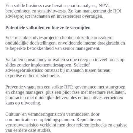
Een solide business case bevat scenario-analyses, NPV-
berekeningen en sensitivity-tests. Zo kan management de ROI
adviesproject inschatten en investeerders overtuigen.
Potentiële valkuilen en hoe ze te vermijden
Veel mislukte adviesprojecten hebben dezelfde oorzaken:
onduidelijke doelstellingen, onvoldoende interne draagkracht en
te beperkte betrokkenheid van senior management.
Valkuilen consultancy omvatten scope creep en te veel focus op
slides zonder implementatiestappen. Selectief
adviesgebruiksrisico ontstaat bij mismatch tussen bureau-
expertise en bedrijfsbehoefte.
Preventie vraagt om een strikte RFP, governance met stuurgroep
en change managers, plus een pilot-fase met meetbare resultaten.
Contracten met duidelijke deliverables en incentives verbeteren
kans op uitvoering.
Cultuur- en veranderingsrisico’s verminderen door
communicatie- en opleidingsplannen. Reputatie- en
vertrouwensrisico verkleint men door referentiechecks en analyse
van eerdere case studies.