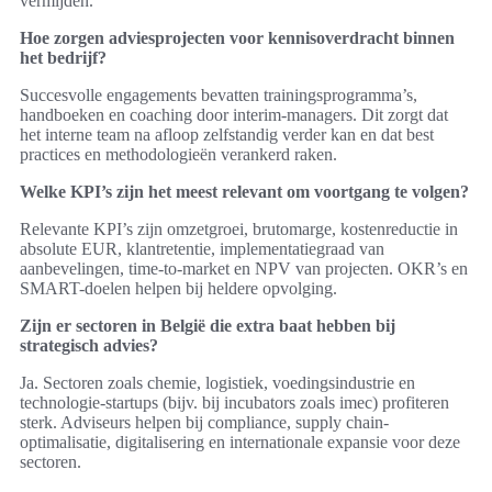
vermijden.
Hoe zorgen adviesprojecten voor kennisoverdracht binnen
het bedrijf?
Succesvolle engagements bevatten trainingsprogramma’s,
handboeken en coaching door interim-managers. Dit zorgt dat
het interne team na afloop zelfstandig verder kan en dat best
practices en methodologieën verankerd raken.
Welke KPI’s zijn het meest relevant om voortgang te volgen?
Relevante KPI’s zijn omzetgroei, brutomarge, kostenreductie in
absolute EUR, klantretentie, implementatiegraad van
aanbevelingen, time-to-market en NPV van projecten. OKR’s en
SMART-doelen helpen bij heldere opvolging.
Zijn er sectoren in België die extra baat hebben bij
strategisch advies?
Ja. Sectoren zoals chemie, logistiek, voedingsindustrie en
technologie-startups (bijv. bij incubators zoals imec) profiteren
sterk. Adviseurs helpen bij compliance, supply chain-
optimalisatie, digitalisering en internationale expansie voor deze
sectoren.