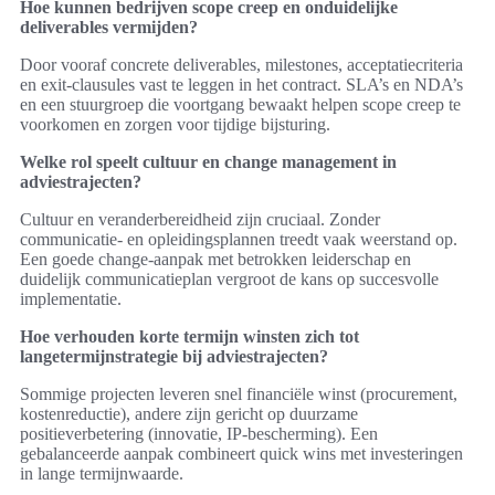
Hoe kunnen bedrijven scope creep en onduidelijke
deliverables vermijden?
Door vooraf concrete deliverables, milestones, acceptatiecriteria
en exit-clausules vast te leggen in het contract. SLA’s en NDA’s
en een stuurgroep die voortgang bewaakt helpen scope creep te
voorkomen en zorgen voor tijdige bijsturing.
Welke rol speelt cultuur en change management in
adviestrajecten?
Cultuur en veranderbereidheid zijn cruciaal. Zonder
communicatie- en opleidingsplannen treedt vaak weerstand op.
Een goede change-aanpak met betrokken leiderschap en
duidelijk communicatieplan vergroot de kans op succesvolle
implementatie.
Hoe verhouden korte termijn winsten zich tot
langetermijnstrategie bij adviestrajecten?
Sommige projecten leveren snel financiële winst (procurement,
kostenreductie), andere zijn gericht op duurzame
positieverbetering (innovatie, IP-bescherming). Een
gebalanceerde aanpak combineert quick wins met investeringen
in lange termijnwaarde.