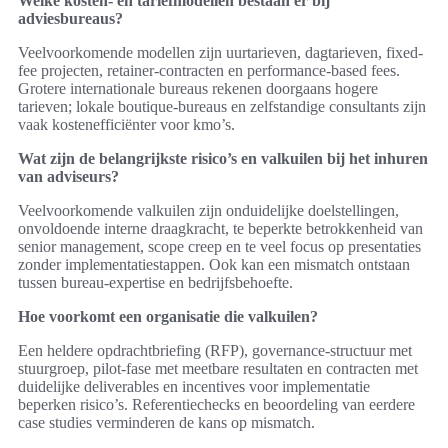
Welke kosten- en tariefmodellen bestaan er bij
adviesbureaus?
Veelvoorkomende modellen zijn uurtarieven, dagtarieven, fixed-
fee projecten, retainer-contracten en performance-based fees.
Grotere internationale bureaus rekenen doorgaans hogere
tarieven; lokale boutique-bureaus en zelfstandige consultants zijn
vaak kostenefficiënter voor kmo’s.
Wat zijn de belangrijkste risico’s en valkuilen bij het inhuren
van adviseurs?
Veelvoorkomende valkuilen zijn onduidelijke doelstellingen,
onvoldoende interne draagkracht, te beperkte betrokkenheid van
senior management, scope creep en te veel focus op presentaties
zonder implementatiestappen. Ook kan een mismatch ontstaan
tussen bureau-expertise en bedrijfsbehoefte.
Hoe voorkomt een organisatie die valkuilen?
Een heldere opdrachtbriefing (RFP), governance-structuur met
stuurgroep, pilot-fase met meetbare resultaten en contracten met
duidelijke deliverables en incentives voor implementatie
beperken risico’s. Referentiechecks en beoordeling van eerdere
case studies verminderen de kans op mismatch.