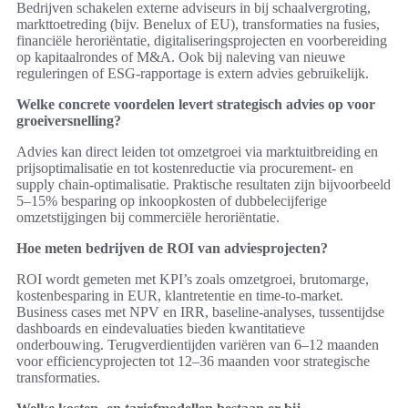
Bedrijven schakelen externe adviseurs in bij schaalvergroting,
markttoetreding (bijv. Benelux of EU), transformaties na fusies,
financiële heroriëntatie, digitaliseringsprojecten en voorbereiding
op kapitaalrondes of M&A. Ook bij naleving van nieuwe
reguleringen of ESG-rapportage is extern advies gebruikelijk.
Welke concrete voordelen levert strategisch advies op voor
groeiversnelling?
Advies kan direct leiden tot omzetgroei via marktuitbreiding en
prijsoptimalisatie en tot kostenreductie via procurement- en
supply chain-optimalisatie. Praktische resultaten zijn bijvoorbeeld
5–15% besparing op inkoopkosten of dubbelecijferige
omzetstijgingen bij commerciële heroriëntatie.
Hoe meten bedrijven de ROI van adviesprojecten?
ROI wordt gemeten met KPI’s zoals omzetgroei, brutomarge,
kostenbesparing in EUR, klantretentie en time-to-market.
Business cases met NPV en IRR, baseline-analyses, tussentijdse
dashboards en eindevaluaties bieden kwantitatieve
onderbouwing. Terugverdientijden variëren van 6–12 maanden
voor efficiencyprojecten tot 12–36 maanden voor strategische
transformaties.