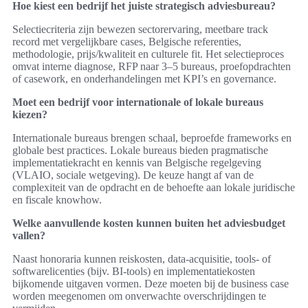
Hoe kiest een bedrijf het juiste strategisch adviesbureau?
Selectiecriteria zijn bewezen sectorervaring, meetbare track
record met vergelijkbare cases, Belgische referenties,
methodologie, prijs/kwaliteit en culturele fit. Het selectieproces
omvat interne diagnose, RFP naar 3–5 bureaus, proefopdrachten
of casework, en onderhandelingen met KPI’s en governance.
Moet een bedrijf voor internationale of lokale bureaus
kiezen?
Internationale bureaus brengen schaal, beproefde frameworks en
globale best practices. Lokale bureaus bieden pragmatische
implementatiekracht en kennis van Belgische regelgeving
(VLAIO, sociale wetgeving). De keuze hangt af van de
complexiteit van de opdracht en de behoefte aan lokale juridische
en fiscale knowhow.
Welke aanvullende kosten kunnen buiten het adviesbudget
vallen?
Naast honoraria kunnen reiskosten, data-acquisitie, tools- of
softwarelicenties (bijv. BI-tools) en implementatiekosten
bijkomende uitgaven vormen. Deze moeten bij de business case
worden meegenomen om onverwachte overschrijdingen te