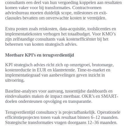
consultants een deel van hun vergoeding koppelen aan resultaten
komen vaker voor bij transformaties. Contractvormen
adviesbureau moeten duidelijk scope, milestones en exit-
clausules bevatten om onverwachte kosten te vermijden.
Extra posten zoals reiskosten, data-acquisitie, toolslicenties en
implementatiekosten verhogen het totaalbudget. Voor KMO’s
zijn zelfstandige consultants vaak kostenefficiënter bij het
beheersen van kosten strategisch advies.
Meetbare KPI’s en terugverdientijd
KPI strategisch advies richt zich op omzetgroei, brutomarge,
kostenreductie in EUR en klantretentie. Time-to-market en
implementatiegraad van aanbevelingen geven inzicht in
uitvoering.
Baseline-analyses voor aanvang, tussentijdse dashboards en
eindevaluaties maken de impact meetbaar. OKR’s en SMART-
doelen ondersteunen opvolging en transparantie.
Terugverdientijd consultancy is projectafhankelijk. Operationele
efficiëntieprojecten tonen vaak resultaat binnen 6–12 maanden.
Strategische transformaties vragen doorgaans 12–36 maanden.