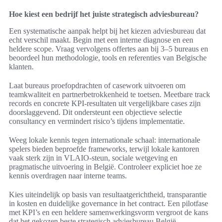
Hoe kiest een bedrijf het juiste strategisch adviesbureau?
Een systematische aanpak helpt bij het kiezen adviesbureau dat
echt verschil maakt. Begin met een interne diagnose en een
heldere scope. Vraag vervolgens offertes aan bij 3–5 bureaus en
beoordeel hun methodologie, tools en referenties van Belgische
klanten.
Laat bureaus proefopdrachten of casework uitvoeren om
teamkwaliteit en partnerbetrokkenheid te toetsen. Meetbare track
records en concrete KPI-resultaten uit vergelijkbare cases zijn
doorslaggevend. Dit ondersteunt een objectieve selectie
consultancy en vermindert risico’s tijdens implementatie.
Weeg lokale kennis tegen internationale schaal: internationale
spelers bieden beproefde frameworks, terwijl lokale kantoren
vaak sterk zijn in VLAIO-steun, sociale wetgeving en
pragmatische uitvoering in België. Controleer expliciet hoe ze
kennis overdragen naar interne teams.
Kies uiteindelijk op basis van resultaatgerichtheid, transparantie
in kosten en duidelijke governance in het contract. Een pilotfase
met KPI’s en een heldere samenwerkingsvorm vergroot de kans
dat het gekozen beste strategisch adviesbureau België