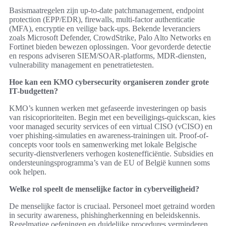
Basismaatregelen zijn up-to-date patchmanagement, endpoint
protection (EPP/EDR), firewalls, multi-factor authenticatie
(MFA), encryptie en veilige back-ups. Bekende leveranciers
zoals Microsoft Defender, CrowdStrike, Palo Alto Networks en
Fortinet bieden bewezen oplossingen. Voor gevorderde detectie
en respons adviseren SIEM/SOAR-platforms, MDR-diensten,
vulnerability management en penetratietesten.
Hoe kan een KMO cybersecurity organiseren zonder grote
IT-budgetten?
KMO’s kunnen werken met gefaseerde investeringen op basis
van risicoprioriteiten. Begin met een beveiligings-quickscan, kies
voor managed security services of een virtual CISO (vCISO) en
voer phishing-simulaties en awareness-trainingen uit. Proof-of-
concepts voor tools en samenwerking met lokale Belgische
security-dienstverleners verhogen kostenefficiëntie. Subsidies en
ondersteuningsprogramma’s van de EU of België kunnen soms
ook helpen.
Welke rol speelt de menselijke factor in cyberveiligheid?
De menselijke factor is cruciaal. Personeel moet getraind worden
in security awareness, phishingherkenning en beleidskennis.
Regelmatige oefeningen en duidelijke procedures verminderen