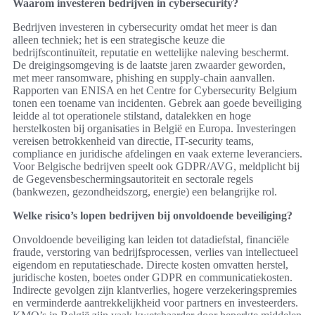
Waarom investeren bedrijven in cybersecurity?
Bedrijven investeren in cybersecurity omdat het meer is dan
alleen techniek; het is een strategische keuze die
bedrijfscontinuïteit, reputatie en wettelijke naleving beschermt.
De dreigingsomgeving is de laatste jaren zwaarder geworden,
met meer ransomware, phishing en supply-chain aanvallen.
Rapporten van ENISA en het Centre for Cybersecurity Belgium
tonen een toename van incidenten. Gebrek aan goede beveiliging
leidde al tot operationele stilstand, datalekken en hoge
herstelkosten bij organisaties in België en Europa. Investeringen
vereisen betrokkenheid van directie, IT-security teams,
compliance en juridische afdelingen en vaak externe leveranciers.
Voor Belgische bedrijven speelt ook GDPR/AVG, meldplicht bij
de Gegevensbeschermingsautoriteit en sectorale regels
(bankwezen, gezondheidszorg, energie) een belangrijke rol.
Welke risico’s lopen bedrijven bij onvoldoende beveiliging?
Onvoldoende beveiliging kan leiden tot datadiefstal, financiële
fraude, verstoring van bedrijfsprocessen, verlies van intellectueel
eigendom en reputatieschade. Directe kosten omvatten herstel,
juridische kosten, boetes onder GDPR en communicatiekosten.
Indirecte gevolgen zijn klantverlies, hogere verzekeringspremies
en verminderde aantrekkelijkheid voor partners en investeerders.