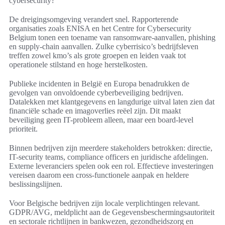
cybersecurity?
De dreigingsomgeving verandert snel. Rapporterende
organisaties zoals ENISA en het Centre for Cybersecurity
Belgium tonen een toename van ransomware-aanvallen, phishing
en supply-chain aanvallen. Zulke cyberrisico’s bedrijfsleven
treffen zowel kmo’s als grote groepen en leiden vaak tot
operationele stilstand en hoge herstelkosten.
Publieke incidenten in België en Europa benadrukken de
gevolgen van onvoldoende cyberbeveiliging bedrijven.
Datalekken met klantgegevens en langdurige uitval laten zien dat
financiële schade en imagoverlies reëel zijn. Dit maakt
beveiliging geen IT-probleem alleen, maar een board-level
prioriteit.
Binnen bedrijven zijn meerdere stakeholders betrokken: directie,
IT-security teams, compliance officers en juridische afdelingen.
Externe leveranciers spelen ook een rol. Effectieve investeringen
vereisen daarom een cross-functionele aanpak en heldere
beslissingslijnen.
Voor Belgische bedrijven zijn locale verplichtingen relevant.
GDPR/AVG, meldplicht aan de Gegevensbeschermingsautoriteit
en sectorale richtlijnen in bankwezen, gezondheidszorg en