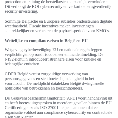
protection en training de herstelkosten aanzienlijk verminderen.
Dit verhoogt de ROI cybersecurity en verkort de terugverdientijd
security-investering.
Sommige Belgische en Europese subsidies ondersteunen digitale
weerbaarheid. Fiscale incentives maken investeringen
aantrekkelijker en verbeteren de payback-periode voor KMO’s.
Wettelijke en compliance-eisen in België en EU
Wetgeving cyberbeveiliging EU en nationale regels leggen
verplichtingen op rond risicobeheer en incidentmelding. De
NIS2-richtlijn introduceert strengere eisen voor kritieke en
belangrijke entiteiten.
GDPR België vereist zorgvuldige verwerking van
persoonsgegevens en stelt boetes bij nalatigheid in het
vooruitzicht. De meldplicht datalekken België dwingt snelle
notificatie van betrokkenen en toezichthouders.
De Gegevensbeschermingsautoriteit (APD) voert handhaving uit
en heeft boetes uitgesproken in meerdere gevallen binnen de EU.
Certificeringen zoals ISO 27001 helpen aantonen dat een
organisatie voldoet aan compliance cybersecurity en contractuele
eisen van klanten.