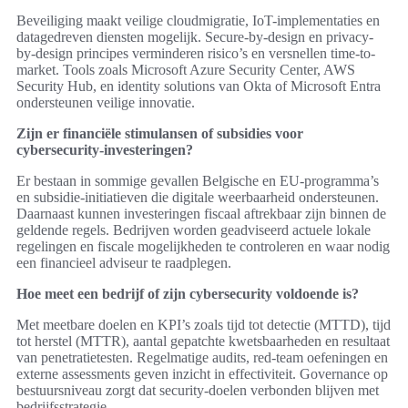
Beveiliging maakt veilige cloudmigratie, IoT-implementaties en
datagedreven diensten mogelijk. Secure-by-design en privacy-
by-design principes verminderen risico’s en versnellen time-to-
market. Tools zoals Microsoft Azure Security Center, AWS
Security Hub, en identity solutions van Okta of Microsoft Entra
ondersteunen veilige innovatie.
Zijn er financiële stimulansen of subsidies voor
cybersecurity-investeringen?
Er bestaan in sommige gevallen Belgische en EU-programma’s
en subsidie-initiatieven die digitale weerbaarheid ondersteunen.
Daarnaast kunnen investeringen fiscaal aftrekbaar zijn binnen de
geldende regels. Bedrijven worden geadviseerd actuele lokale
regelingen en fiscale mogelijkheden te controleren en waar nodig
een financieel adviseur te raadplegen.
Hoe meet een bedrijf of zijn cybersecurity voldoende is?
Met meetbare doelen en KPI’s zoals tijd tot detectie (MTTD), tijd
tot herstel (MTTR), aantal gepatchte kwetsbaarheden en resultaat
van penetratietesten. Regelmatige audits, red-team oefeningen en
externe assessments geven inzicht in effectiviteit. Governance op
bestuursniveau zorgt dat security-doelen verbonden blijven met
bedrijfsstrategie.