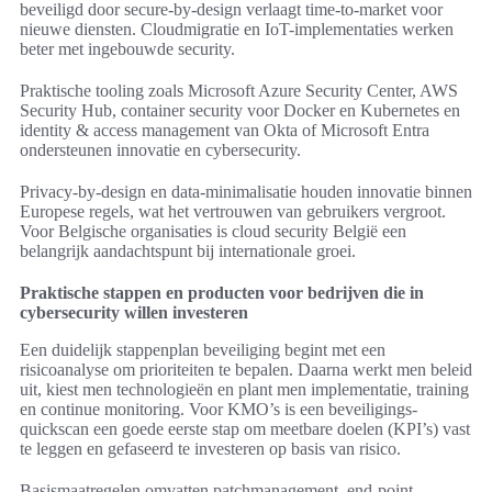
beveiligd door secure-by-design verlaagt time-to-market voor
nieuwe diensten. Cloudmigratie en IoT-implementaties werken
beter met ingebouwde security.
Praktische tooling zoals Microsoft Azure Security Center, AWS
Security Hub, container security voor Docker en Kubernetes en
identity & access management van Okta of Microsoft Entra
ondersteunen innovatie en cybersecurity.
Privacy-by-design en data-minimalisatie houden innovatie binnen
Europese regels, wat het vertrouwen van gebruikers vergroot.
Voor Belgische organisaties is cloud security België een
belangrijk aandachtspunt bij internationale groei.
Praktische stappen en producten voor bedrijven die in
cybersecurity willen investeren
Een duidelijk stappenplan beveiliging begint met een
risicoanalyse om prioriteiten te bepalen. Daarna werkt men beleid
uit, kiest men technologieën en plant men implementatie, training
en continue monitoring. Voor KMO’s is een beveiligings-
quickscan een goede eerste stap om meetbare doelen (KPI’s) vast
te leggen en gefaseerd te investeren op basis van risico.
Basismaatregelen omvatten patchmanagement, end-point