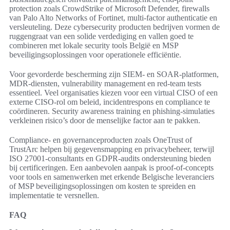
protection zoals CrowdStrike of Microsoft Defender, firewalls
van Palo Alto Networks of Fortinet, multi-factor authenticatie en
versleuteling. Deze cybersecurity producten bedrijven vormen de
ruggengraat van een solide verdediging en vallen goed te
combineren met lokale security tools België en MSP
beveiligingsoplossingen voor operationele efficiëntie.
Voor gevorderde bescherming zijn SIEM- en SOAR-platformen,
MDR-diensten, vulnerability management en red-team tests
essentieel. Veel organisaties kiezen voor een virtual CISO of een
externe CISO-rol om beleid, incidentrespons en compliance te
coördineren. Security awareness training en phishing-simulaties
verkleinen risico’s door de menselijke factor aan te pakken.
Compliance- en governanceproducten zoals OneTrust of
TrustArc helpen bij gegevensmapping en privacybeheer, terwijl
ISO 27001-consultants en GDPR-audits ondersteuning bieden
bij certificeringen. Een aanbevolen aanpak is proof-of-concepts
voor tools en samenwerken met erkende Belgische leveranciers
of MSP beveiligingsoplossingen om kosten te spreiden en
implementatie te versnellen.
FAQ