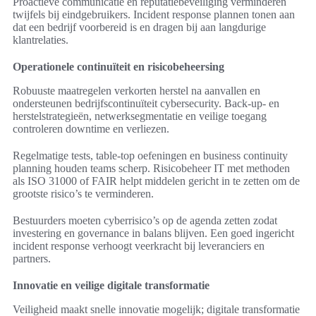
Proactieve communicatie en reputatiebeveiliging verminderen
twijfels bij eindgebruikers. Incident response plannen tonen aan
dat een bedrijf voorbereid is en dragen bij aan langdurige
klantrelaties.
Operationele continuïteit en risicobeheersing
Robuuste maatregelen verkorten herstel na aanvallen en
ondersteunen bedrijfscontinuïteit cybersecurity. Back-up- en
herstelstrategieën, netwerksegmentatie en veilige toegang
controleren downtime en verliezen.
Regelmatige tests, table-top oefeningen en business continuity
planning houden teams scherp. Risicobeheer IT met methoden
als ISO 31000 of FAIR helpt middelen gericht in te zetten om de
grootste risico’s te verminderen.
Bestuurders moeten cyberrisico’s op de agenda zetten zodat
investering en governance in balans blijven. Een goed ingericht
incident response verhoogt veerkracht bij leveranciers en
partners.
Innovatie en veilige digitale transformatie
Veiligheid maakt snelle innovatie mogelijk; digitale transformatie