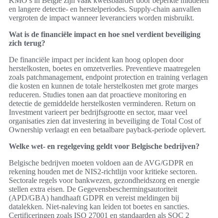
KMO’s in België zijn vaak kwetsbaarder door beperkte middelen
en langere detectie- en herstelperiodes. Supply-chain aanvallen
vergroten de impact wanneer leveranciers worden misbruikt.
Wat is de financiële impact en hoe snel verdient beveiliging
zich terug?
De financiële impact per incident kan hoog oplopen door
herstelkosten, boetes en omzetverlies. Preventieve maatregelen
zoals patchmanagement, endpoint protection en training verlagen
die kosten en kunnen de totale herstelkosten met grote marges
reduceren. Studies tonen aan dat proactieve monitoring en
detectie de gemiddelde herstelkosten verminderen. Return on
Investment varieert per bedrijfsgrootte en sector, maar veel
organisaties zien dat investering in beveiliging de Total Cost of
Ownership verlaagt en een betaalbare payback-periode oplevert.
Welke wet- en regelgeving geldt voor Belgische bedrijven?
Belgische bedrijven moeten voldoen aan de AVG/GDPR en
rekening houden met de NIS2-richtlijn voor kritieke sectoren.
Sectorale regels voor bankwezen, gezondheidszorg en energie
stellen extra eisen. De Gegevensbeschermingsautoriteit
(APD/GBA) handhaaft GDPR en vereist meldingen bij
datalekken. Niet-naleving kan leiden tot boetes en sancties.
Certificeringen zoals ISO 27001 en standaarden als SOC 2