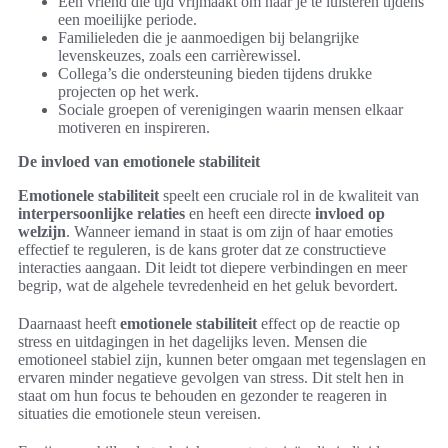
Een vriend die tijd vrijmaakt om naar je te luisteren tijdens
een moeilijke periode.
Familieleden die je aanmoedigen bij belangrijke
levenskeuzes, zoals een carrièrewissel.
Collega’s die ondersteuning bieden tijdens drukke
projecten op het werk.
Sociale groepen of verenigingen waarin mensen elkaar
motiveren en inspireren.
De invloed van emotionele stabiliteit
Emotionele stabiliteit
speelt een cruciale rol in de kwaliteit van
interpersoonlijke relaties
en heeft een directe
invloed op
welzijn
. Wanneer iemand in staat is om zijn of haar emoties
effectief te reguleren, is de kans groter dat ze constructieve
interacties aangaan. Dit leidt tot diepere verbindingen en meer
begrip, wat de algehele tevredenheid en het geluk bevordert.
Daarnaast heeft
emotionele stabiliteit
effect op de reactie op
stress en uitdagingen in het dagelijks leven. Mensen die
emotioneel stabiel zijn, kunnen beter omgaan met tegenslagen en
ervaren minder negatieve gevolgen van stress. Dit stelt hen in
staat om hun focus te behouden en gezonder te reageren in
situaties die emotionele steun vereisen.