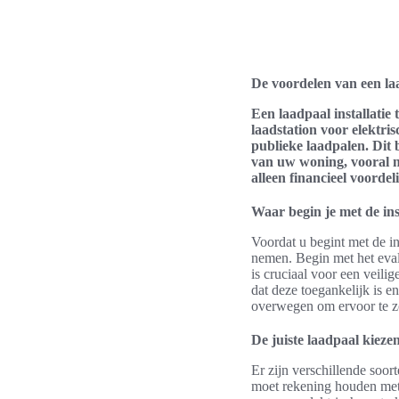
De voordelen van een laa
Een laadpaal installatie
laadstation voor elektri
publieke laadpalen. Dit
van uw woning, vooral nu
alleen financieel voorde
Waar begin je met de ins
Voordat u begint met de in
nemen. Begin met het eval
is cruciaal voor een veili
dat deze toegankelijk is e
overwegen om ervoor te zor
De juiste laadpaal kiez
Er zijn verschillende soor
moet rekening houden met 