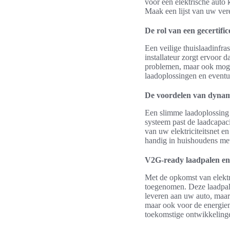
voor een elektrische auto
Maak een lijst van uw vere
De rol van een gecertific
Een veilige thuislaadinfras
installateur zorgt ervoor d
problemen, maar ook mogeli
laadoplossingen en eventue
De voordelen van dynam
Een slimme laadoplossing m
systeem past de laadcapac
van uw elektriciteitsnet e
handig in huishoudens met 
V2G-ready laadpalen en
Met de opkomst van elekt
toegenomen. Deze laadpale
leveren aan uw auto, maar 
maar ook voor de energiem
toekomstige ontwikkelinge