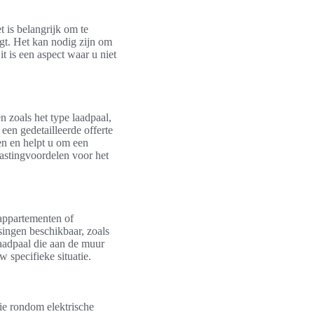
t is belangrijk om te
ngt. Het kan nodig zijn om
it is een aspect waar u niet
n zoals het type laadpaal,
een gedetailleerde offerte
ten en helpt u om een
astingvoordelen voor het
 appartementen of
ssingen beschikbaar, zoals
aadpaal die aan de muur
 specifieke situatie.
ie rondom elektrische