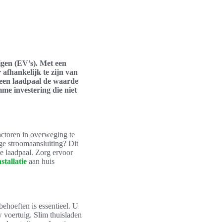
uigen (EV’s). Met een
 afhankelijk te zijn van
 een laadpaal de waarde
me investering die niet
factoren in overweging te
ge stroomaansluiting? Dit
de laadpaal. Zorg ervoor
stallatie
aan huis
behoeften is essentieel. U
 voertuig. Slim thuisladen