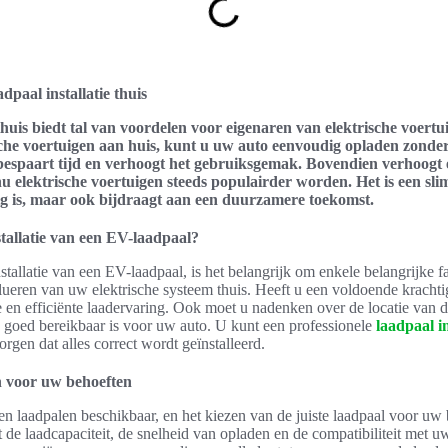
dpaal installatie thuis
 thuis biedt tal van voordelen voor eigenaren van elektrische voert
sche voertuigen aan huis, kunt u uw auto eenvoudig opladen zonder
 bespaart tijd en verhoogt het gebruiksgemak. Bovendien verhoogt
 elektrische voertuigen steeds populairder worden. Het is een slim
lig is, maar ook bijdraagt aan een duurzamere toekomst.
tallatie van een EV-laadpaal?
stallatie van een EV-laadpaal, is het belangrijk om enkele belangrijke 
ueren van uw elektrische systeem thuis. Heeft u een voldoende krachti
ge en efficiënte laadervaring. Ook moet u nadenken over de locatie van 
n goed bereikbaar is voor uw auto. U kunt een professionele
laadpaal in
gen dat alles correct wordt geïnstalleerd.
en voor uw behoeften
ten laadpalen beschikbaar, en het kiezen van de juiste laadpaal voor uw 
de laadcapaciteit, de snelheid van opladen en de compatibiliteit met uw