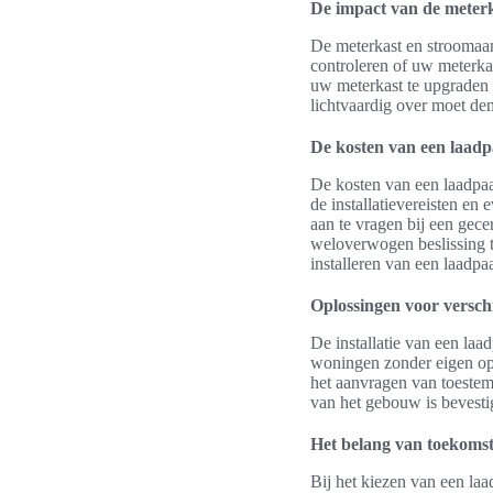
De impact van de meterka
De meterkast en stroomaans
controleren of uw meterkas
uw meterkast te upgraden of
lichtvaardig over moet den
De kosten van een laadpa
De kosten van een laadpaal
de installatievereisten en
aan te vragen bij een gecer
weloverwogen beslissing t
installeren van een laadpaa
Oplossingen voor versch
De installatie van een laa
woningen zonder eigen opri
het aanvragen van toestem
van het gebouw is bevestig
Het belang van toekomst
Bij het kiezen van een la