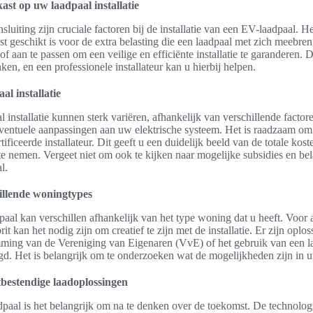
st op uw laadpaal installatie
luiting zijn cruciale factoren bij de installatie van een EV-laadpaal. He
t geschikt is voor de extra belasting die een laadpaal met zich meebre
 aan te passen om een veilige en efficiënte installatie te garanderen. D
ken, en een professionele installateur kan u hierbij helpen.
al installatie
 installatie kunnen sterk variëren, afhankelijk van verschillende factore
 eventuele aanpassingen aan uw elektrische systeem. Het is raadzaam om 
tificeerde installateur. Dit geeft u een duidelijk beeld van de totale kos
e nemen. Vergeet niet om ook te kijken naar mogelijke subsidies en bel
l.
illende woningtypes
dpaal kan verschillen afhankelijk van het type woning dat u heeft. Voor
t kan het nodig zijn om creatief te zijn met de installatie. Er zijn oplo
ming van de Vereniging van Eigenaren (VvE) of het gebruik van een l
d. Het is belangrijk om te onderzoeken wat de mogelijkheden zijn in uw
bestendige laadoplossingen
adpaal is het belangrijk om na te denken over de toekomst. De technolog