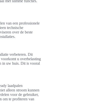
aal met slimme functies.
kelen van een professionele
lleen technische
dviseren over de beste
tallaties.
latie verbeteren. Dit
r voorkomt u overbelasting
 in uw huis. Dit is vooral
eady laadpalen
niet alleen stroom kunnen
rdelen voor de gebruiker,
n om te profiteren van