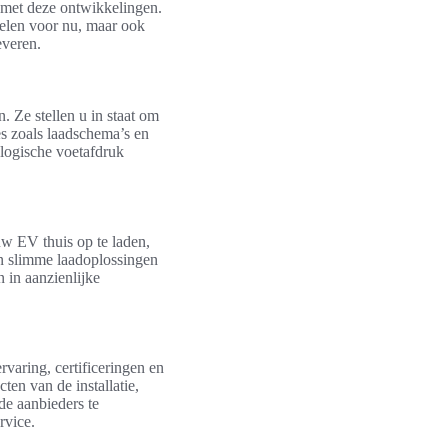
t met deze ontwikkelingen.
delen voor nu, maar ook
everen.
 Ze stellen u in staat om
es zoals laadschema’s en
logische voetafdruk
uw EV thuis op te laden,
en slimme laadoplossingen
 in aanzienlijke
ervaring, certificeringen en
ten van de installatie,
de aanbieders te
rvice.