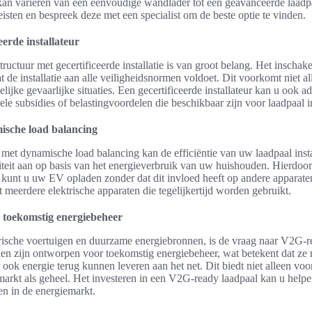
 kan variëren van een eenvoudige wandlader tot een geavanceerde laadp
isten en bespreek deze met een specialist om de beste optie te vinden.
eerde installateur
tructuur met gecertificeerde installatie is van groot belang. Het inscha
at de installatie aan alle veiligheidsnormen voldoet. Dit voorkomt niet a
jke gevaarlijke situaties. Een gecertificeerde installateur kan u ook a
le subsidies of belastingvoordelen die beschikbaar zijn voor laadpaal ins
ische load balancing
et dynamische load balancing kan de efficiëntie van uw laadpaal instal
iteit aan op basis van het energieverbruik van uw huishouden. Hierdoo
n kunt u uw EV opladen zonder dat dit invloed heeft op andere apparaten
meerdere elektrische apparaten die tegelijkertijd worden gebruikt.
 toekomstig energiebeheer
rische voertuigen en duurzame energiebronnen, is de vraag naar V2G-r
n zijn ontworpen voor toekomstig energiebeheer, wat betekent dat ze 
ook energie terug kunnen leveren aan het net. Dit biedt niet alleen voo
arkt als geheel. Het investeren in een V2G-ready laadpaal kan u helpe
n in de energiemarkt.