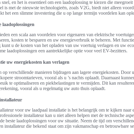
 snel, en het is essentieel om een laadoplossing te kiezen die meegroei
el is met de nieuwste technologieën, zoals V2G, biedt niet alleen voor
kt het een slimme investering die u op lange termijn voordelen kan opl
 laadoplossingen
eden een scala aan voordelen voor eigenaren van elektrische voertuigen.
seren, kosten te besparen en uw energieverbruik te beheren. Met functi
 kunt u de kosten van het opladen van uw voertuig verlagen en uw eco
me laadoplossingen een aantrekkelijke optie voor veel EV-bezitters.
atie uw energiekosten kan verlagen
an op verschillende manieren bijdragen aan lagere energiekosten. Door 
dkopere stroomtarieven, vooral als u ’s nachts oplaadt. Daarnaast kunn
ik te optimaliseren en piekbelastingen te vermijden. Dit kan resulteren
rekening, vooral als u regelmatig uw auto thuis oplaadt.
installateur
allateur voor uw laadpaal installatie is het belangrijk om te kijken naar 
ofessionele installateur kan u niet alleen helpen met de technische aspec
de beste laadoplossingen voor uw situatie. Neem de tijd om verschillen
en installateur die bekend staat om zijn vakmanschap en betrouwbare se