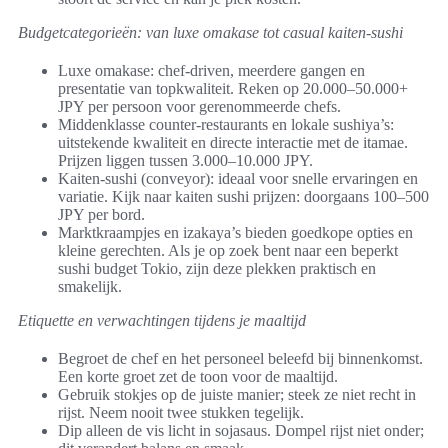
Budgetcategorieën: van luxe omakase tot casual kaiten-sushi
Luxe omakase: chef-driven, meerdere gangen en
presentatie van topkwaliteit. Reken op 20.000–50.000+
JPY per persoon voor gerenommeerde chefs.
Middenklasse counter-restaurants en lokale sushiya’s:
uitstekende kwaliteit en directe interactie met de itamae.
Prijzen liggen tussen 3.000–10.000 JPY.
Kaiten-sushi (conveyor): ideaal voor snelle ervaringen en
variatie. Kijk naar kaiten sushi prijzen: doorgaans 100–500
JPY per bord.
Marktkraampjes en izakaya’s bieden goedkope opties en
kleine gerechten. Als je op zoek bent naar een beperkt
sushi budget Tokio, zijn deze plekken praktisch en
smakelijk.
Etiquette en verwachtingen tijdens je maaltijd
Begroet de chef en het personeel beleefd bij binnenkomst.
Een korte groet zet de toon voor de maaltijd.
Gebruik stokjes op de juiste manier; steek ze niet recht in
rijst. Neem nooit twee stukken tegelijk.
Dip alleen de vis licht in sojasaus. Dompel rijst niet onder;