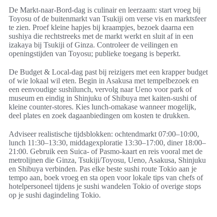
De Markt-naar-Bord-dag is culinair en leerzaam: start vroeg bij
Toyosu of de buitenmarkt van Tsukiji om verse vis en marktsfeer
te zien. Proef kleine hapjes bij kraampjes, bezoek daarna een
sushiya die rechtstreeks met de markt werkt en sluit af in een
izakaya bij Tsukiji of Ginza. Controleer de veilingen en
openingstijden van Toyosu; publieke toegang is beperkt.
De Budget & Local-dag past bij reizigers met een krapper budget
of wie lokaal wil eten. Begin in Asakusa met tempelbezoek en
een eenvoudige sushilunch, vervolg naar Ueno voor park of
museum en eindig in Shinjuku of Shibuya met kaiten-sushi of
kleine counter-stores. Kies lunch-omakase wanneer mogelijk,
deel plates en zoek dagaanbiedingen om kosten te drukken.
Adviseer realistische tijdsblokken: ochtendmarkt 07:00–10:00,
lunch 11:30–13:30, middagexploratie 13:30–17:00, diner 18:00–
21:00. Gebruik een Suica- of Pasmo-kaart en reis vooral met de
metrolijnen die Ginza, Tsukiji/Toyosu, Ueno, Asakusa, Shinjuku
en Shibuya verbinden. Pas elke beste sushi route Tokio aan je
tempo aan, boek vroeg en sta open voor lokale tips van chefs of
hotelpersoneel tijdens je sushi wandelen Tokio of overige stops
op je sushi dagindeling Tokio.