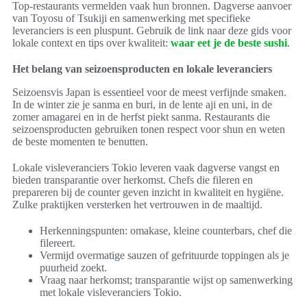
Top-restaurants vermelden vaak hun bronnen. Dagverse aanvoer
van Toyosu of Tsukiji en samenwerking met specifieke
leveranciers is een pluspunt. Gebruik de link naar deze gids voor
lokale context en tips over kwaliteit:
waar eet je de beste sushi
.
Het belang van seizoensproducten en lokale leveranciers
Seizoensvis Japan is essentieel voor de meest verfijnde smaken.
In de winter zie je sanma en buri, in de lente aji en uni, in de
zomer amagarei en in de herfst piekt sanma. Restaurants die
seizoensproducten gebruiken tonen respect voor shun en weten
de beste momenten te benutten.
Lokale visleveranciers Tokio leveren vaak dagverse vangst en
bieden transparantie over herkomst. Chefs die fileren en
prepareren bij de counter geven inzicht in kwaliteit en hygiëne.
Zulke praktijken versterken het vertrouwen in de maaltijd.
Herkenningspunten: omakase, kleine counterbars, chef die
filereert.
Vermijd overmatige sauzen of gefrituurde toppingen als je
puurheid zoekt.
Vraag naar herkomst; transparantie wijst op samenwerking
met lokale visleveranciers Tokio.