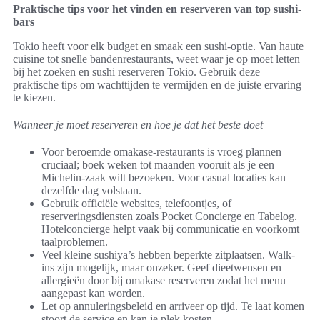
Praktische tips voor het vinden en reserveren van top sushi-
bars
Tokio heeft voor elk budget en smaak een sushi-optie. Van haute
cuisine tot snelle bandenrestaurants, weet waar je op moet letten
bij het zoeken en sushi reserveren Tokio. Gebruik deze
praktische tips om wachttijden te vermijden en de juiste ervaring
te kiezen.
Wanneer je moet reserveren en hoe je dat het beste doet
Voor beroemde omakase-restaurants is vroeg plannen
cruciaal; boek weken tot maanden vooruit als je een
Michelin-zaak wilt bezoeken. Voor casual locaties kan
dezelfde dag volstaan.
Gebruik officiële websites, telefoontjes, of
reserveringsdiensten zoals Pocket Concierge en Tabelog.
Hotelconcierge helpt vaak bij communicatie en voorkomt
taalproblemen.
Veel kleine sushiya’s hebben beperkte zitplaatsen. Walk-
ins zijn mogelijk, maar onzeker. Geef dieetwensen en
allergieën door bij omakase reserveren zodat het menu
aangepast kan worden.
Let op annuleringsbeleid en arriveer op tijd. Te laat komen
stoort de service en kan je plek kosten.