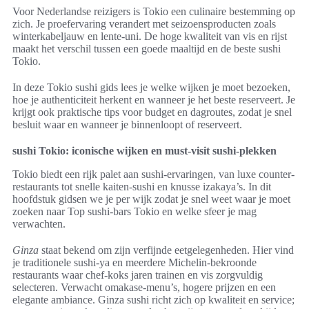
Voor Nederlandse reizigers is Tokio een culinaire bestemming op
zich. Je proefervaring verandert met seizoensproducten zoals
winterkabeljauw en lente-uni. De hoge kwaliteit van vis en rijst
maakt het verschil tussen een goede maaltijd en de beste sushi
Tokio.
In deze Tokio sushi gids lees je welke wijken je moet bezoeken,
hoe je authenticiteit herkent en wanneer je het beste reserveert. Je
krijgt ook praktische tips voor budget en dagroutes, zodat je snel
besluit waar en wanneer je binnenloopt of reserveert.
sushi Tokio: iconische wijken en must-visit sushi-plekken
Tokio biedt een rijk palet aan sushi-ervaringen, van luxe counter-
restaurants tot snelle kaiten-sushi en knusse izakaya’s. In dit
hoofdstuk gidsen we je per wijk zodat je snel weet waar je moet
zoeken naar Top sushi-bars Tokio en welke sfeer je mag
verwachten.
Ginza
staat bekend om zijn verfijnde eetgelegenheden. Hier vind
je traditionele sushi-ya en meerdere Michelin-bekroonde
restaurants waar chef-koks jaren trainen en vis zorgvuldig
selecteren. Verwacht omakase-menu’s, hogere prijzen en een
elegante ambiance. Ginza sushi richt zich op kwaliteit en service;