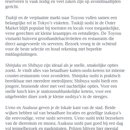
reserveren is vaak nodig en veel zaken zijn op avondmaaltijden
gericht.
Tsukiji
en de verplaatste markt naar Toyosu vullen samen een
belangrijke rol in Tokyo’s visketen. Tsukiji sushi in de Outer
Market blijft populair bij toeristen en locals voor toegankelijke,
verse gerechten uit kleine kraampjes en eetstalletjes. De Toyosu
vismarkt huisvest groothandelsactiviteiten en restaurants die
direct aangevoerde vis serveren. Bezoek vroeg in de ochtend
voor de beste selectie en houd rekening met beperkte
middagsluitingen.
Shinjuku
en
Shibuya
zijn ideaal als je snelle, smakelijke opties
zoekt. Je vindt alles van betaalbare kaiten-sushi-ketens tot intieme
counter-restaurants voor avondeten. Shinjuku sushi is praktisch
bereikbaar met meerdere metrolijnen; Shibuya sushi biedt een
jongere, bruisende sfeer met veel nachtelijke opties. Voor een
snelle lunch kies je stationsnabhankelijke ketens, voor een
uitgebreider diner zoek je kleine sushiya’s in de steegjes.
Ueno
en
Asakusa
geven je de lokale kant van de stad. Beide
wijken hebben tal van betaalbare locaties en gezellige izakaya’s
die eenvoudige, verse sushi serveren. Ueno sushi trekt bezoekers
van de dierentuin en musea; Asakusa sushi past goed bij een dag
vol tempelbezoek en marktstraten. Prijzen blijven hier meestal