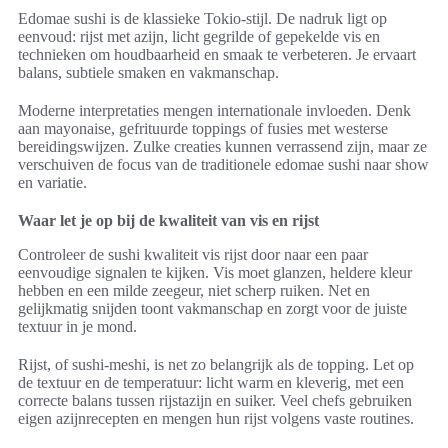
Edomae sushi is de klassieke Tokio-stijl. De nadruk ligt op
eenvoud: rijst met azijn, licht gegrilde of gepekelde vis en
technieken om houdbaarheid en smaak te verbeteren. Je ervaart
balans, subtiele smaken en vakmanschap.
Moderne interpretaties mengen internationale invloeden. Denk
aan mayonaise, gefrituurde toppings of fusies met westerse
bereidingswijzen. Zulke creaties kunnen verrassend zijn, maar ze
verschuiven de focus van de traditionele edomae sushi naar show
en variatie.
Waar let je op bij de kwaliteit van vis en rijst
Controleer de sushi kwaliteit vis rijst door naar een paar
eenvoudige signalen te kijken. Vis moet glanzen, heldere kleur
hebben en een milde zeegeur, niet scherp ruiken. Net en
gelijkmatig snijden toont vakmanschap en zorgt voor de juiste
textuur in je mond.
Rijst, of sushi-meshi, is net zo belangrijk als de topping. Let op
de textuur en de temperatuur: licht warm en kleverig, met een
correcte balans tussen rijstazijn en suiker. Veel chefs gebruiken
eigen azijnrecepten en mengen hun rijst volgens vaste routines.