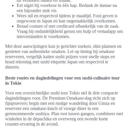
dit verandert balans en smaak.
Eet nigiri bij voorkeur in één hap. Bedank de itamae na
een bijzonder stuk vis.
Wees stil en respectvol tijdens je maaltijd. Fooi geven is
ongewoon in Japan en kan ongemakkelijk overkomen.
Betaal contant of met creditcard afhankelijk van de zaak.
Vraag bij onduidelijkheid gerust om hulp of vertaalapp om
misverstanden te voorkomen.
Met deze aanwijzingen kun je gerichter zoeken, slim plannen en
genieten van authentieke smaken. Let op timing bij omakase
reserveren, vergelijk kaiten sushi prijzen voor snelle stops en
houd rekening met sushi etiquette Japan om respectvol te
dineren.
Beste routes en dagindelingen voor een sushi-culinaire tour
in Tokio
Voor een overzichtelijke sushi tour Tokio stel ik drie compacte
dagindelingen voor. De Premium Omakase-dag richt zich op
fijnproevers: begin met een rustige wandeling door Ginza en
reserveer een omakase-lunch of vroege diner in een
gerenommeerde sushiya. Plan rust tussen gangen, combineer met
winkelen in de depachika en overweeg een tweede korte
counter-ervaring in de avond.