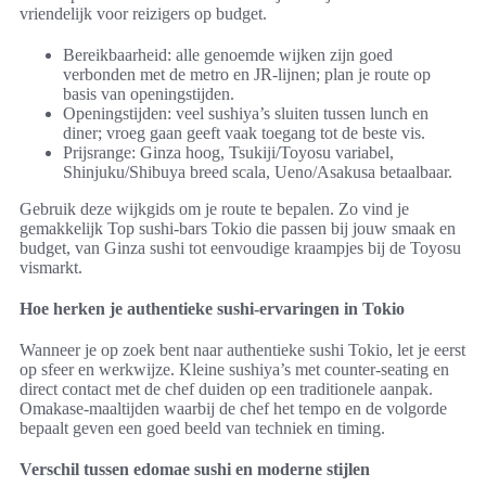
vriendelijk voor reizigers op budget.
Bereikbaarheid: alle genoemde wijken zijn goed
verbonden met de metro en JR-lijnen; plan je route op
basis van openingstijden.
Openingstijden: veel sushiya’s sluiten tussen lunch en
diner; vroeg gaan geeft vaak toegang tot de beste vis.
Prijsrange: Ginza hoog, Tsukiji/Toyosu variabel,
Shinjuku/Shibuya breed scala, Ueno/Asakusa betaalbaar.
Gebruik deze wijkgids om je route te bepalen. Zo vind je
gemakkelijk Top sushi-bars Tokio die passen bij jouw smaak en
budget, van Ginza sushi tot eenvoudige kraampjes bij de Toyosu
vismarkt.
Hoe herken je authentieke sushi-ervaringen in Tokio
Wanneer je op zoek bent naar authentieke sushi Tokio, let je eerst
op sfeer en werkwijze. Kleine sushiya’s met counter-seating en
direct contact met de chef duiden op een traditionele aanpak.
Omakase-maaltijden waarbij de chef het tempo en de volgorde
bepaalt geven een goed beeld van techniek en timing.
Verschil tussen edomae sushi en moderne stijlen