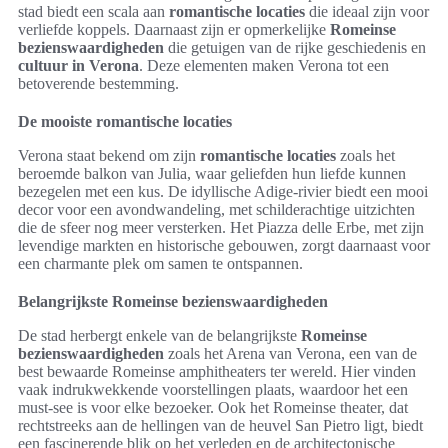
stad biedt een scala aan
romantische locaties
die ideaal zijn voor
verliefde koppels. Daarnaast zijn er opmerkelijke
Romeinse
bezienswaardigheden
die getuigen van de rijke geschiedenis en
cultuur in Verona
. Deze elementen maken Verona tot een
betoverende bestemming.
De mooiste romantische locaties
Verona staat bekend om zijn
romantische locaties
zoals het
beroemde balkon van Julia, waar geliefden hun liefde kunnen
bezegelen met een kus. De idyllische Adige-rivier biedt een mooi
decor voor een avondwandeling, met schilderachtige uitzichten
die de sfeer nog meer versterken. Het Piazza delle Erbe, met zijn
levendige markten en historische gebouwen, zorgt daarnaast voor
een charmante plek om samen te ontspannen.
Belangrijkste Romeinse bezienswaardigheden
De stad herbergt enkele van de belangrijkste
Romeinse
bezienswaardigheden
zoals het Arena van Verona, een van de
best bewaarde Romeinse amphitheaters ter wereld. Hier vinden
vaak indrukwekkende voorstellingen plaats, waardoor het een
must-see is voor elke bezoeker. Ook het Romeinse theater, dat
rechtstreeks aan de hellingen van de heuvel San Pietro ligt, biedt
een fascinerende blik op het verleden en de architectonische