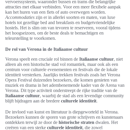
vervoerssysteem, waaronder bussen en trams die belangrijke
attracties met elkaar verbinden. Voor een meer flexibele aanpak
kan het huren van een fiets of auto overwegen worden.
Accommodaties
zijn er in allerlei soorten en maten, van luxe
hotels tot gezellige bed and breakfasts en budgetvriendelijke
hostels. Het is slim om van tevoren te reserveren, vooral tijdens
het hoogseizoen, om de beste deals te bemachtigen en
teleurstelling te voorkomen.
De rol van Verona in de Italiaanse cultuur
Verona speelt een cruciale rol binnen de
Italiaanse cultuur
, niet
alleen als een historische stad vol romantiek, maar ook als een
centrum voor culturele evenementen en festivals die de lokale
identiteit versterken. Jaarlijks trekken festivals zoals het Verona
Opera Festival duizenden bezoekers, die komen genieten van
muziek en drama in het adembenemende kader van de Arena van
Verona. Dit type activiteit onderstreept de rijke traditie van de
Italiaanse cultuur
, waarbij de stad als een levendige community
blijft bijdragen aan de bredere
culturele identiteit
.
De invloed van kunst en literatuur is diepgeworteld in Verona.
Bezoekers kunnen de sporen van grote schrijvers en kunstenaars
ontdekken terwijl ze door de
historische straten
dwalen. Het
creëren van een sterke
culturele identiteit
, die zowel