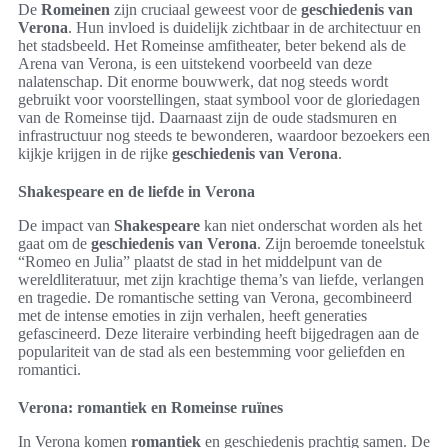
De
Romeinen
zijn cruciaal geweest voor de
geschiedenis van
Verona
. Hun invloed is duidelijk zichtbaar in de architectuur en
het stadsbeeld. Het Romeinse amfitheater, beter bekend als de
Arena van Verona, is een uitstekend voorbeeld van deze
nalatenschap. Dit enorme bouwwerk, dat nog steeds wordt
gebruikt voor voorstellingen, staat symbool voor de gloriedagen
van de Romeinse tijd. Daarnaast zijn de oude stadsmuren en
infrastructuur nog steeds te bewonderen, waardoor bezoekers een
kijkje krijgen in de rijke
geschiedenis van Verona
.
Shakespeare en de liefde in Verona
De impact van
Shakespeare
kan niet onderschat worden als het
gaat om de
geschiedenis van Verona
. Zijn beroemde toneelstuk
“Romeo en Julia” plaatst de stad in het middelpunt van de
wereldliteratuur, met zijn krachtige thema’s van liefde, verlangen
en tragedie. De romantische setting van Verona, gecombineerd
met de intense emoties in zijn verhalen, heeft generaties
gefascineerd. Deze literaire verbinding heeft bijgedragen aan de
populariteit van de stad als een bestemming voor geliefden en
romantici.
Verona: romantiek en Romeinse ruïnes
In Verona komen
romantiek
en geschiedenis prachtig samen. De