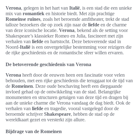
Verona
, gelegen in het hart van
Italië
, is een stad die een unieke
mix van
romantiek
en historie biedt. Met zijn prachtige
Romeinse ruïnes
, zoals het beroemde amfitheater, trekt de stad
talloze bezoekers die op zoek zijn naar de
liefde
en de charme
van deze iconische locatie.
Verona
, bekend als de setting voor
Shakespeare’s klassieker Romeo en Julia, fascineert met zijn
verhalen van
liefde
en hartstocht. Deze betoverende stad in
Noord-
Italië
is een onvergetelijke bestemming voor reizigers die
de rijke geschiedenis en de romantische sfeer willen ervaren.
De betoverende geschiedenis van Verona
Verona
heeft door de eeuwen heen een fascinatie voor velen
behouden, met een rijke geschiedenis die teruggaat tot de tijd van
de
Romeinen
. Deze oude beschaving heeft een diepgaande
invloed gehad op de ontwikkeling van de stad. Belangrijke
monumenten en structuren getuigen van deze tijd en dragen bij
aan de unieke charme die Verona vandaag de dag biedt. Ook de
verhalen van
liefde
en tragedie, vooral vastgelegd door de
beroemde schrijver
Shakespeare
, hebben de stad op de
wereldkaart gezet en versterkt zijn allure.
Bijdrage van de Romeinen