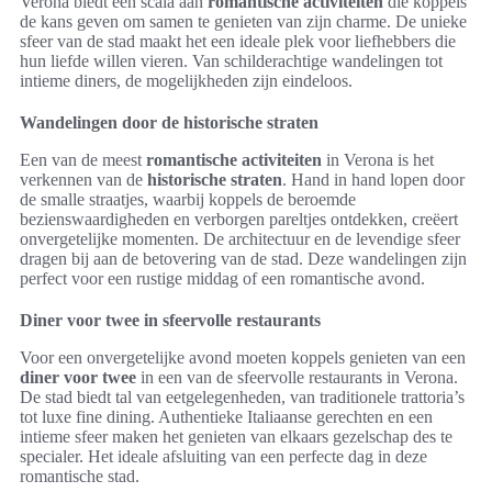
Verona biedt een scala aan
romantische activiteiten
die koppels
de kans geven om samen te genieten van zijn charme. De unieke
sfeer van de stad maakt het een ideale plek voor liefhebbers die
hun liefde willen vieren. Van schilderachtige wandelingen tot
intieme diners, de mogelijkheden zijn eindeloos.
Wandelingen door de historische straten
Een van de meest
romantische activiteiten
in Verona is het
verkennen van de
historische straten
. Hand in hand lopen door
de smalle straatjes, waarbij koppels de beroemde
bezienswaardigheden en verborgen pareltjes ontdekken, creëert
onvergetelijke momenten. De architectuur en de levendige sfeer
dragen bij aan de betovering van de stad. Deze wandelingen zijn
perfect voor een rustige middag of een romantische avond.
Diner voor twee in sfeervolle restaurants
Voor een onvergetelijke avond moeten koppels genieten van een
diner voor twee
in een van de sfeervolle restaurants in Verona.
De stad biedt tal van eetgelegenheden, van traditionele trattoria’s
tot luxe fine dining. Authentieke Italiaanse gerechten en een
intieme sfeer maken het genieten van elkaars gezelschap des te
specialer. Het ideale afsluiting van een perfecte dag in deze
romantische stad.