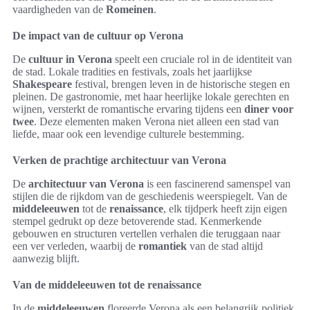
vaardigheden van de
Romeinen
.
De impact van de cultuur op Verona
De
cultuur in Verona
speelt een cruciale rol in de identiteit van
de stad. Lokale tradities en festivals, zoals het jaarlijkse
Shakespeare
festival, brengen leven in de historische stegen en
pleinen. De gastronomie, met haar heerlijke lokale gerechten en
wijnen, versterkt de romantische ervaring tijdens een
diner voor
twee
. Deze elementen maken Verona niet alleen een stad van
liefde, maar ook een levendige culturele bestemming.
Verken de prachtige architectuur van Verona
De
architectuur van Verona
is een fascinerend samenspel van
stijlen die de rijkdom van de geschiedenis weerspiegelt. Van de
middeleeuwen
tot de
renaissance
, elk tijdperk heeft zijn eigen
stempel gedrukt op deze betoverende stad. Kenmerkende
gebouwen en structuren vertellen verhalen die teruggaan naar
een ver verleden, waarbij de
romantiek
van de stad altijd
aanwezig blijft.
Van de middeleeuwen tot de renaissance
In de
middeleeuwen
floreerde Verona als een belangrijk politiek