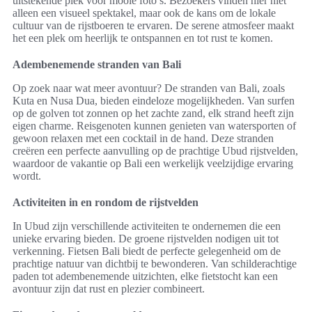
uitstekende plek voor mooie foto’s. Bezoekers vinden hier niet
alleen een visueel spektakel, maar ook de kans om de lokale
cultuur van de rijstboeren te ervaren. De serene atmosfeer maakt
het een plek om heerlijk te ontspannen en tot rust te komen.
Adembenemende stranden van Bali
Op zoek naar wat meer avontuur? De stranden van Bali, zoals
Kuta en Nusa Dua, bieden eindeloze mogelijkheden. Van surfen
op de golven tot zonnen op het zachte zand, elk strand heeft zijn
eigen charme. Reisgenoten kunnen genieten van watersporten of
gewoon relaxen met een cocktail in de hand. Deze stranden
creëren een perfecte aanvulling op de prachtige Ubud rijstvelden,
waardoor de vakantie op Bali een werkelijk veelzijdige ervaring
wordt.
Activiteiten in en rondom de rijstvelden
In Ubud zijn verschillende activiteiten te ondernemen die een
unieke ervaring bieden. De groene rijstvelden nodigen uit tot
verkenning. Fietsen Bali biedt de perfecte gelegenheid om de
prachtige natuur van dichtbij te bewonderen. Van schilderachtige
paden tot adembenemende uitzichten, elke fietstocht kan een
avontuur zijn dat rust en plezier combineert.