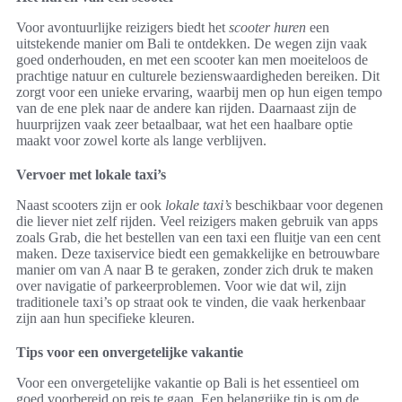
Voor avontuurlijke reizigers biedt het
scooter huren
een
uitstekende manier om Bali te ontdekken. De wegen zijn vaak
goed onderhouden, en met een scooter kan men moeiteloos de
prachtige natuur en culturele bezienswaardigheden bereiken. Dit
zorgt voor een unieke ervaring, waarbij men op hun eigen tempo
van de ene plek naar de andere kan rijden. Daarnaast zijn de
huurprijzen vaak zeer betaalbaar, wat het een haalbare optie
maakt voor zowel korte als lange verblijven.
Vervoer met lokale taxi’s
Naast scooters zijn er ook
lokale taxi’s
beschikbaar voor degenen
die liever niet zelf rijden. Veel reizigers maken gebruik van apps
zoals Grab, die het bestellen van een taxi een fluitje van een cent
maken. Deze taxiservice biedt een gemakkelijke en betrouwbare
manier om van A naar B te geraken, zonder zich druk te maken
over navigatie of parkeerproblemen. Voor wie dat wil, zijn
traditionele taxi’s op straat ook te vinden, die vaak herkenbaar
zijn aan hun specifieke kleuren.
Tips voor een onvergetelijke vakantie
Voor een onvergetelijke vakantie op Bali is het essentieel om
goed voorbereid op reis te gaan. Een belangrijke tip is om de