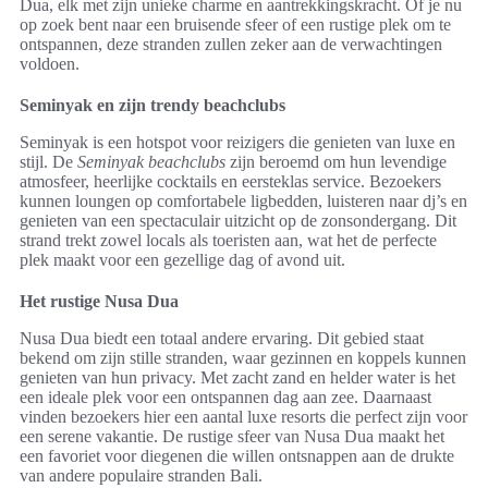
Dua, elk met zijn unieke charme en aantrekkingskracht. Of je nu
op zoek bent naar een bruisende sfeer of een rustige plek om te
ontspannen, deze stranden zullen zeker aan de verwachtingen
voldoen.
Seminyak en zijn trendy beachclubs
Seminyak is een hotspot voor reizigers die genieten van luxe en
stijl. De
Seminyak beachclubs
zijn beroemd om hun levendige
atmosfeer, heerlijke cocktails en eersteklas service. Bezoekers
kunnen loungen op comfortabele ligbedden, luisteren naar dj’s en
genieten van een spectaculair uitzicht op de zonsondergang. Dit
strand trekt zowel locals als toeristen aan, wat het de perfecte
plek maakt voor een gezellige dag of avond uit.
Het rustige Nusa Dua
Nusa Dua biedt een totaal andere ervaring. Dit gebied staat
bekend om zijn stille stranden, waar gezinnen en koppels kunnen
genieten van hun privacy. Met zacht zand en helder water is het
een ideale plek voor een ontspannen dag aan zee. Daarnaast
vinden bezoekers hier een aantal luxe resorts die perfect zijn voor
een serene vakantie. De rustige sfeer van Nusa Dua maakt het
een favoriet voor diegenen die willen ontsnappen aan de drukte
van andere populaire stranden Bali.