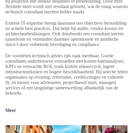
bij projecten met strakke deadlines of piekbelasting. Door deze
flexibele inzet wordt snel resultaat geboekt, wat de vraag waarom
technisch consultant inzetten helder maakt.
Externe IT-expertise brengt daarnaast een objectieve beoordeling
en actuele best practices. Dat helpt bij audits, vendor-keuzes en
architectuurbeslissingen. Ook doorbreekt een consultant interne
tunnelvisie en vermindert daarmee operationele en juridische
risico’s door verbeterde beveiliging en compliance.
De voordelen technisch advies zijn vaak meetbaar. Goede
consultants onderbouwen voorstellen met kosten-batenanalyses,
KPI’s en verwachte ROI, zoals kortere releasecycli, lagere
infrastructuurkosten en hogere beschikbaarheid. Bij selectie letten
organisaties op ervaring, referenties, certificeringen en culturele
fit, en kiezen voor adviesuren, projectbased inzet, managed
services of een langdurige samenwerking afhankelijk van de
behoefte.
Meer