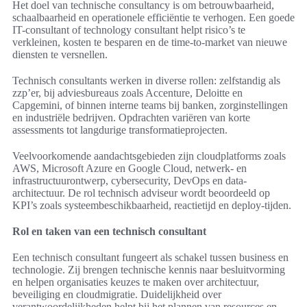
Het doel van technische consultancy is om betrouwbaarheid,
schaalbaarheid en operationele efficiëntie te verhogen. Een goede
IT-consultant of technology consultant helpt risico’s te
verkleinen, kosten te besparen en de time-to-market van nieuwe
diensten te versnellen.
Technisch consultants werken in diverse rollen: zelfstandig als
zzp’er, bij adviesbureaus zoals Accenture, Deloitte en
Capgemini, of binnen interne teams bij banken, zorginstellingen
en industriële bedrijven. Opdrachten variëren van korte
assessments tot langdurige transformatieprojecten.
Veelvoorkomende aandachtsgebieden zijn cloudplatforms zoals
AWS, Microsoft Azure en Google Cloud, netwerk- en
infrastructuurontwerp, cybersecurity, DevOps en data-
architectuur. De rol technisch adviseur wordt beoordeeld op
KPI’s zoals systeembeschikbaarheid, reactietijd en deploy-tijden.
Rol en taken van een technisch consultant
Een technisch consultant fungeert als schakel tussen business en
technologie. Zij brengen technische kennis naar besluitvorming
en helpen organisaties keuzes te maken over architectuur,
beveiliging en cloudmigratie. Duidelijkheid over
verantwoordelijkheden helpt bij het plannen van resources en