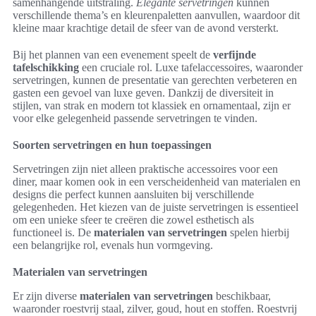
samenhangende uitstraling.
Elegante servetringen
kunnen
verschillende thema’s en kleurenpaletten aanvullen, waardoor dit
kleine maar krachtige detail de sfeer van de avond versterkt.
Bij het plannen van een evenement speelt de
verfijnde
tafelschikking
een cruciale rol. Luxe tafelaccessoires, waaronder
servetringen, kunnen de presentatie van gerechten verbeteren en
gasten een gevoel van luxe geven. Dankzij de diversiteit in
stijlen, van strak en modern tot klassiek en ornamentaal, zijn er
voor elke gelegenheid passende servetringen te vinden.
Soorten servetringen en hun toepassingen
Servetringen zijn niet alleen praktische accessoires voor een
diner, maar komen ook in een verscheidenheid van materialen en
designs die perfect kunnen aansluiten bij verschillende
gelegenheden. Het kiezen van de juiste servetringen is essentieel
om een unieke sfeer te creëren die zowel esthetisch als
functioneel is. De
materialen van servetringen
spelen hierbij
een belangrijke rol, evenals hun vormgeving.
Materialen van servetringen
Er zijn diverse
materialen van servetringen
beschikbaar,
waaronder roestvrij staal, zilver, goud, hout en stoffen. Roestvrij