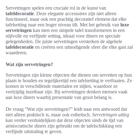
Servetringen spelen een cruciale rol in de kunst van
tafeldecoratie
. Deze elegante accessoires zijn niet alleen
functioneel, maar ook een prachtig decoratief element dat elke
tafelsetting naar een hoger niveau tilt. Met het gebruik van
luxe
servetringen
kan men een simpele tafel transformeren in een
stijlvolle en verfijnde setting, ideaal voor diners en speciale
gelegenheden. De juiste servetringen versterken de algehele
tafeldecoratie
en creëren een uitnodigende sfeer die elke gast zal
waarderen.
Wat zijn servetringen?
Servetringen zijn kleine objecten die dienen om servetten op hun
plaats te houden en tegelijkertijd een tafelsetting te verfraaien. Ze
komen in verschillende materialen en stijlen, waardoor ze
veelzijdig inzetbaar zijn. Bij servetringen denken mensen vaak
aan luxe diners waarbij presentatie van groot belang is.
De vraag “Wat zijn servetringen?” leidt naar een antwoord dat
niet alleen praktisch is, maar ook esthetisch.
Servetringen uitleg
kan verder verduidelijken dat deze objecten sinds de tijd van
aristocratische diners zijn gebruikt om de tafelschikking een
verfijnde uitstraling te geven.