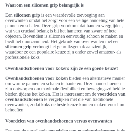
Waarom een siliconen grip belangrijk is
Een
siliconen grip
is een waardevolle toevoeging aan
ovenwanten omdat het zorgt voor een veilige handeling van hete
pannen en schalen. Deze grip voorkomt dat handen wegglijden,
wat van cruciaal belang is bij het hanteren van zware of hete
objecten. Bovendien is siliconen eenvoudig schoon te maken en
biedt het duurzaamheid. Het gebruik van ovenwanten met een
siliconen grip
verhoogt het gebruiksgemak aanzienlijk,
waardoor ze een populaire keuze zijn onder zowel amateur- als
professionele koks.
Ovenhandschoenen voor koken: zijn ze een goede keuze?
Ovenhandschoenen voor koken
bieden een alternatieve manier
om warme pannen en schalen te hanteren. Deze handschoenen
zijn ontworpen om maximale flexibiliteit en bewegingsvrijheid te
bieden tijdens het koken. Het is interessant om de
voordelen van
ovenhandschoenen
te vergelijken met die van traditionele
ovenwanten, zodat koks de beste keuze kunnen maken voor hun
behoeften.
Voordelen van ovenhandschoenen versus ovenwanten
Een van de opvallende
voordelen van ovenhandschoenen
is de