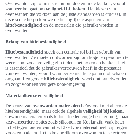
Ovenwanten zijn onmisbare hulpmiddelen in de keuken, vooral
wanneer het gaat om
veiligheid bij koken
. Het kiezen van
ovenwanten die voldoen aan de juiste standaarden is cruciaal. In
deze sectie bespreken we de belangrijkste aspecten van
hittebestendigheid
en de materialen die gebruikt worden in
ovenwanten.
Belang van hittebestendigheid
Hittebestendigheid
speelt een centrale rol bij het gebruik van
ovenwanten. Ze moeten ontworpen zijn om hoge temperaturen te
weerstaan, zodat ze veilig zijn tijdens het koken en bakken. Het
is essentieel dat de gebruiker vertrouwen heeft in de prestaties
van ovenwanten, vooral wanneer ze met hete pannen of schalen
omgaan. Een goede
hittebestendigheid
voorkomt brandwonden
en zorgt voor een veiligere kookomgeving.
Materiaalkeuze en veiligheid
De keuze van
ovenwanten materialen
beïnvloedt niet alleen de
hittebestendigheid, maar ook de algehele
veiligheid bij koken
.
Gewone materialen zoals katoen bieden enige bescherming, maar
geavanceerdere opties zoals siliconen en Kevlar zijn vaak beter
in het tegenhouden van hitte. Elke type materiaal heeft zijn eigen
voor- en nadelen. Het is belangrijk om ovenwanten te selecteren