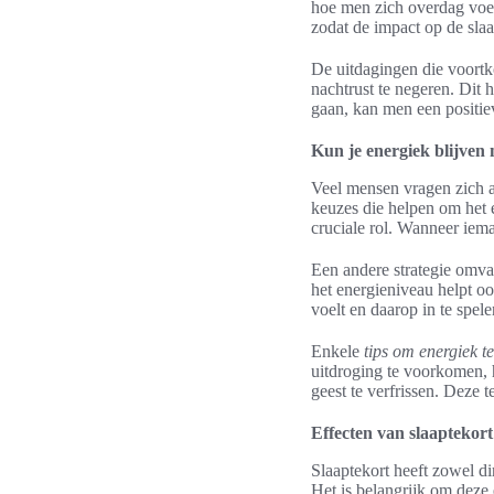
hoe men zich overdag voel
zodat de impact op de sla
De uitdagingen die voortk
nachtrust te negeren. Dit
gaan, kan men een positiev
Kun je energiek blijven
Veel mensen vragen zich a
keuzes die helpen om het e
cruciale rol. Wanneer iema
Een andere strategie omvat
het energieniveau helpt o
voelt en daarop in te spe
Enkele
tips om energiek te
uitdroging te voorkomen, 
geest te verfrissen. Deze
Effecten van slaaptekort
Slaaptekort heeft zowel di
Het is belangrijk om deze 