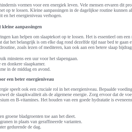
 hindernis vormen voor een energiek leven. Vele mensen ervaren dit p
et op te lossen. Kleine aanpassingen in de dagelijkse routine kunnen al
it en het energieniveau verhogen.
t kleine aanpassingen
ringen kan helpen om slaaptekort op te lossen. Het is essentieel om een
t dat het belangrijk is om elke dag rond dezelfde tijd naar bed te gaan e
routine, zoals lezen of mediteren, kan ook aan een betere slaap bijdrag
ik minstens een uur voor het slapengaan.
e en donkere slaapkamer.
ame in de middag en avond.
oor een beter energieniveau
gie speelt ook een cruciale rol in het energieniveau. Bepaalde voedi
zowel de slaapkwaliteit als de algemene energie. Zorg ervoor dat de voed
sium en B-vitamines. Het houden van een goede hydratatie is eveneens
.
en groene bladgroenten toe aan het dieet.
granen in plaats van geraffineerde varianten.
ter gedurende de dag.