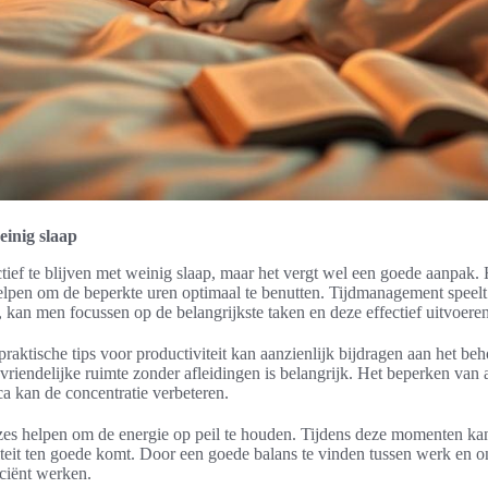
einig slaap
ief te blijven met weinig slaap, maar het vergt wel een goede aanpak. 
lpen om de beperkte uren optimaal te benutten. Tijdmanagement speelt hi
n, kan men focussen op de belangrijkste taken en deze effectief uitvoeren
raktische tips voor productiviteit kan aanzienlijk bijdragen aan het be
iendelijke ruimte zonder afleidingen is belangrijk. Het beperken van a
a kan de concentratie verbeteren.
zes helpen om de energie op peil te houden. Tijdens deze momenten k
iteit ten goede komt. Door een goede balans te vinden tussen werk en on
iciënt werken.