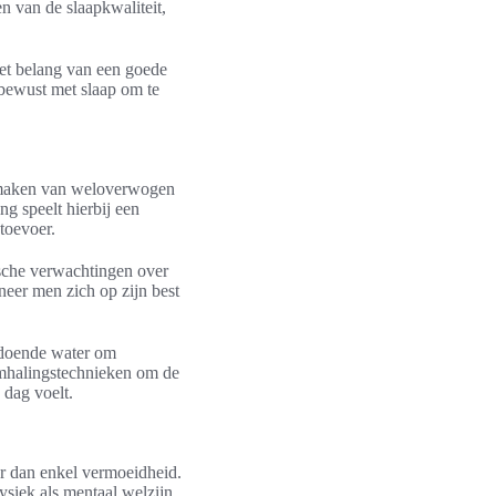
n van de slaapkwaliteit,
et belang van een goede
 bewust met slaap om te
t maken van weloverwogen
ng speelt hierbij een
toevoer.
tische verwachtingen over
neer men zich op zijn best
oldoende water om
emhalingstechnieken om de
 dag voelt.
er dan enkel vermoeidheid.
ysiek als mentaal welzijn.