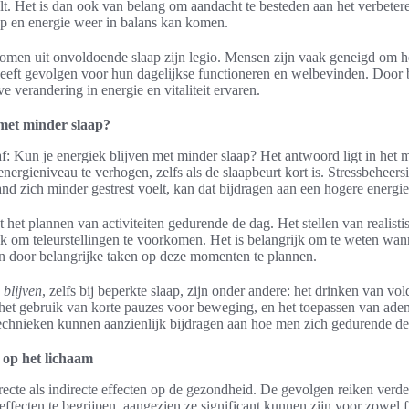
t. Het is dan ook van belang om aandacht te besteden aan het verbetere
ap en energie weer in balans kan komen.
omen uit onvoldoende slaap zijn legio. Mensen zijn vaak geneigd om h
 heeft gevolgen voor hun dagelijkse functioneren en welbevinden. Door
e verandering in energie en vitaliteit ervaren.
 met minder slaap?
f: Kun je energiek blijven met minder slaap? Het antwoord ligt in he
nergieniveau te verhogen, zelfs als de slaapbeurt kort is. Stressbeheersi
nd zich minder gestrest voelt, kan dat bijdragen aan een hogere energie
 het plannen van activiteiten gedurende de dag. Het stellen van realis
ok om teleurstellingen te voorkomen. Het is belangrijk om te weten wan
len door belangrijke taken op deze momenten te plannen.
 blijven
, zelfs bij beperkte slaap, zijn onder andere: het drinken van v
het gebruik van korte pauzes voor beweging, en het toepassen van ad
 technieken kunnen aanzienlijk bijdragen aan hoe men zich gedurende de
 op het lichaam
recte als indirecte effecten op de gezondheid. De gevolgen reiken verd
effecten te begrijpen, aangezien ze significant kunnen zijn voor zowel f