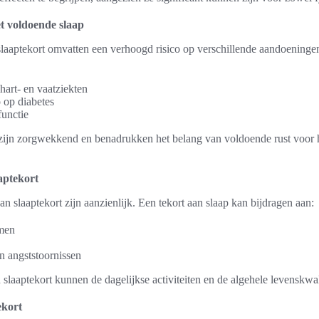
et voldoende slaap
laaptekort omvatten een verhoogd risico op verschillende aandoeninge
art- en vaatziekten
 op diabetes
functie
 zijn zorgwekkend en benadrukken het belang van voldoende rust voor
aptekort
n slaaptekort zijn aanzienlijk. Een tekort aan slaap kan bijdragen aan:
men
n angststoornissen
slaaptekort kunnen de dagelijkse activiteiten en de algehele levenskwal
ekort