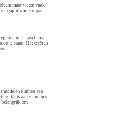
robleem maar weten vaak
 een significante impact
 regelmatig slaapschema
n op te staan. Het creëren
en.
ngsmiddelen kunnen een
ing rijk is aan vitamines
 belangrijk om