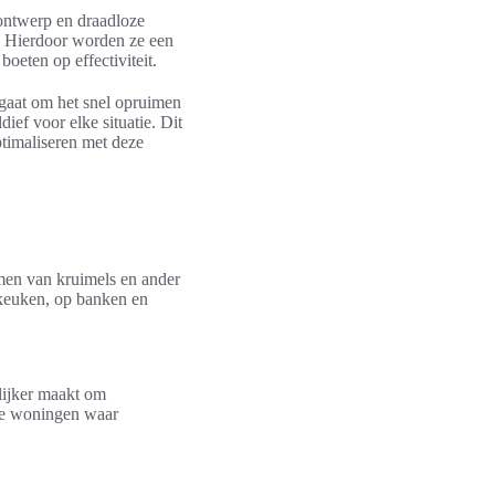
ontwerp en draadloze
s. Hierdoor worden ze een
oeten op effectiviteit.
 gaat om het snel opruimen
ief voor elke situatie. Dit
timaliseren met deze
imen van kruimels en ander
 keuken, op banken en
lijker maakt om
ere woningen waar