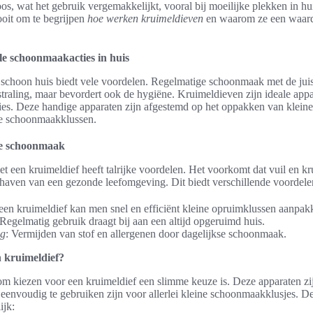
os, wat het gebruik vergemakkelijkt, vooral bij moeilijke plekken in hu
oit om te begrijpen
hoe werken kruimeldieven
en waarom ze een waarde
le schoonmaakacties in huis
choon huis biedt vele voordelen. Regelmatige schoonmaak met de juis
tstraling, maar bevordert ook de hygiëne. Kruimeldieven zijn ideale app
ies. Deze handige apparaten zijn afgestemd op het oppakken van klein
kse schoonmaakklussen.
se schoonmaak
 een kruimeldief heeft talrijke voordelen. Het voorkomt dat vuil en k
ndhaven van een gezonde leefomgeving. Dit biedt verschillende voordele
een kruimeldief kan men snel en efficiënt kleine opruimklussen aanpak
 Regelmatig gebruik draagt bij aan een altijd opgeruimd huis.
ng
: Vermijden van stof en allergenen door dagelijkse schoonmaak.
 kruimeldief?
om kiezen voor een kruimeldief een slimme keuze is. Deze apparaten z
 eenvoudig te gebruiken zijn voor allerlei kleine schoonmaakklusjes. D
ijk: