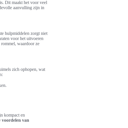
is. Dit maakt het voor veel
volle aanvulling zijn in
te hulpmiddelen zorgt niet
araten voor het uitvoeren
e rommel, waardoor ze
ruimels zich ophopen, wat
n:
ken.
ijn kompact en
e
voordelen van