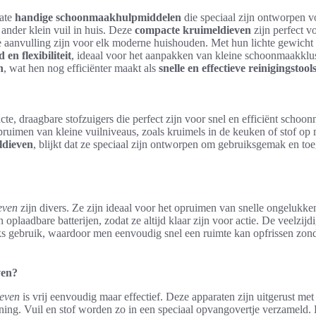
mate
handige schoonmaakhulpmiddelen
die speciaal zijn ontworpen vo
ander klein vuil in huis. Deze
compacte kruimeldieven
zijn perfect v
e aanvulling zijn voor elk moderne huishouden. Met hun lichte gewicht 
d en flexibiliteit
, ideaal voor het aanpakken van kleine schoonmaakklu
n
, wat hen nog efficiënter maakt als
snelle en effectieve reinigingstool
te, draagbare stofzuigers die perfect zijn voor snel en efficiënt scho
opruimen van kleine vuilniveaus, zoals kruimels in de keuken of stof o
ldieven
, blijkt dat ze speciaal zijn ontworpen om gebruiksgemak en toe
even
zijn divers. Ze zijn ideaal voor het opruimen van snelle ongelukke
 oplaadbare batterijen, zodat ze altijd klaar zijn voor actie. De veelzij
jks gebruik, waardoor men eenvoudig snel een ruimte kan opfrissen zond
ven?
ieven
is vrij eenvoudig maar effectief. Deze apparaten zijn uitgerust met
ening. Vuil en stof worden zo in een speciaal opvangovertje verzameld