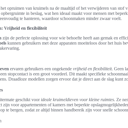
r het opruimen van kruimels na de maaltijd of het verwijderen van stof 
opbergruimte in beslag, wat hen ideaal maakt voor mensen met beperkt
 eenvoudig te hanteren, waardoor schoonmaken minder zwaar voelt.
Vrijheid en flexibiliteit
n
zijn de perfecte oplossing voor wie behoefte heeft aan gemak en efficië
bels
kunnen gebruikers met deze apparaten moeiteloos door het huis be
kervaring.
ieven
ervaren gebruikers een ongekende
vrijheid en flexibiliteit
. Geen l
 een stopcontact is een groot voordeel. Dit maakt specifieke schoonma
ens. Draadloze modellen zorgen ervoor dat je direct aan de slag kunt z
es
itermate geschikt voor
ideale kruimeldieven voor kleine ruimtes
. Ze ne
ct zijn voor appartementen of kamers met beperkte opslagmogelijkhed
op te bergen, zodat ze altijd binnen handbereik zijn voor snelle schoon