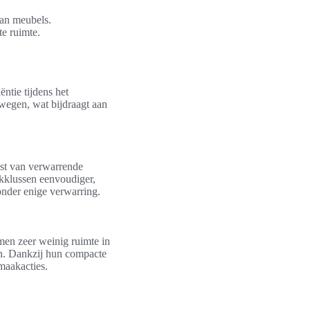
van meubels.
e ruimte.
ntie tijdens het
wegen, wat bijdraagt aan
ast van verwarrende
akklussen eenvoudiger,
onder enige verwarring.
men zeer weinig ruimte in
en. Dankzij hun compacte
maakacties.