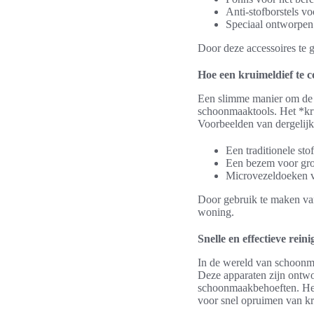
Anti-stofborstels v
Speciaal ontworpe
Door deze accessoires te g
Hoe een kruimeldief te
Een slimme manier om de e
schoonmaaktools. Het *kr
Voorbeelden van dergelijk
Een traditionele sto
Een bezem voor gro
Microvezeldoeken v
Door gebruik te maken van
woning.
Snelle en effectieve rein
In de wereld van schoonm
Deze apparaten zijn ontwo
schoonmaakbehoeften. H
voor snel opruimen van kr