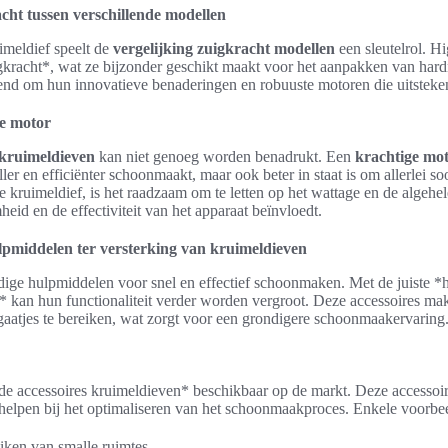
cht tussen verschillende modellen
imeldief speelt de
vergelijking zuigkracht modellen
een sleutelrol. H
gkracht*, wat ze bijzonder geschikt maakt voor het aanpakken van hard
end om hun innovatieve benaderingen en robuuste motoren die uitsteken
de motor
kruimeldieven
kan niet genoeg worden benadrukt. Een
krachtige mo
ller en efficiënter schoonmaakt, maar ook beter in staat is om allerlei so
le kruimeldief, is het raadzaam om te letten op het wattage en de algehel
eid en de effectiviteit van het apparaat beïnvloedt.
middelen ter versterking van kruimeldieven
ige hulpmiddelen voor snel en effectief schoonmaken. Met de juiste *
kan hun functionaliteit verder worden vergroot. Deze accessoires mak
 gaatjes te bereiken, wat zorgt voor een grondigere schoonmaakervaring
nde accessoires kruimeldieven* beschikbaar op de markt. Deze accessoir
helpen bij het optimaliseren van het schoonmaakproces. Enkele voorbee
iken van smalle ruimtes