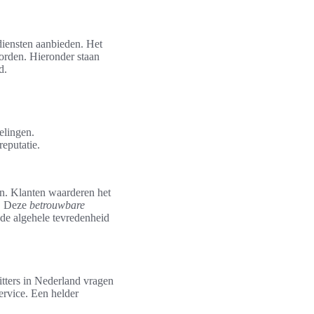
diensten aanbieden. Het
 worden. Hieronder staan
d.
elingen.
eputatie.
jn. Klanten waarderen het
n. Deze
betrouwbare
 de algehele tevredenheid
itters in Nederland vragen
ervice. Een helder