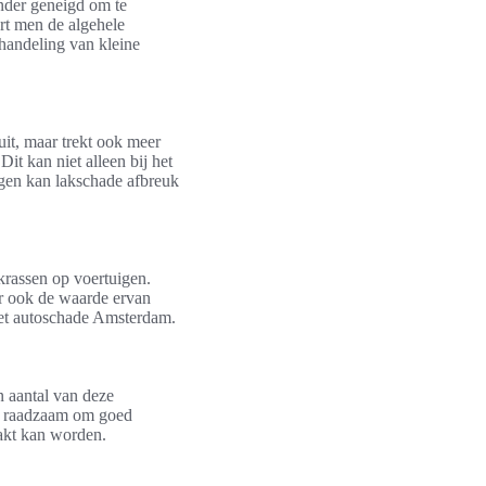
inder geneigd om te
ert men de algehele
handeling van kleine
uit, maar trekt ook meer
t kan niet alleen bij het
egen kan lakschade afbreuk
krassen op voertuigen.
ar ook de waarde ervan
met autoschade Amsterdam.
n aantal van deze
is raadzaam om goed
aakt kan worden.