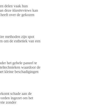
ten delen vaak hun
van deze
klantreviews
kan
 heeft over de gekozen
ire methoden zijn spot
pen om de esthetiek van een
nder het gehele paneel te
steltechnieken waardoor de
 met kleine beschadigingen
orkomt schade aan de
 worden ingezet om het
erie zonder