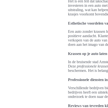
Het is een feit dat laksc
investeren in een auto met
uitstraling, wat kan help
krasjes voorkomt bovendie
Esthetische voordelen va
Een auto zonder krassen he
positieve aandacht. Klant
verkopen van de auto van 
doen aan het imago van de
Krassen op je auto late
In de bruisende stad Amste
Deze
professionele krass
beschermen. Het is belang
Professionele diensten 
Verschillende bedrijven b
bedrijven heeft een uitst
onderzoek te doen naar de
Reviews van tevreden k