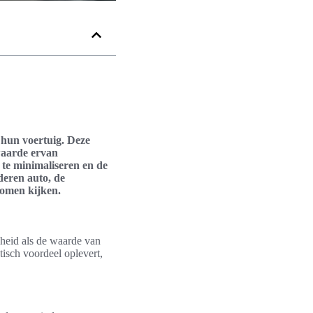
 hun voertuig. Deze
waarde ervan
 te minimaliseren en de
jderen auto, de
komen kijken.
kheid als de waarde van
tisch voordeel oplevert,