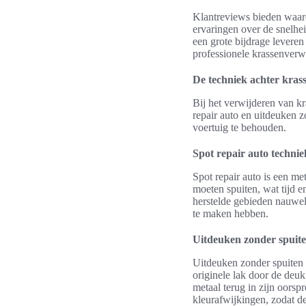
Klantreviews bieden waard
ervaringen over de snelhe
een grote bijdrage levere
professionele krassenverw
De techniek achter kras
Bij het verwijderen van k
repair auto en uitdeuken z
voertuig te behouden.
Spot repair auto techni
Spot repair auto is een me
moeten spuiten, wat tijd 
herstelde gebieden nauweli
te maken hebben.
Uitdeuken zonder spuite
Uitdeuken zonder spuiten 
originele lak door de deuk
metaal terug in zijn oorspr
kleurafwijkingen, zodat d