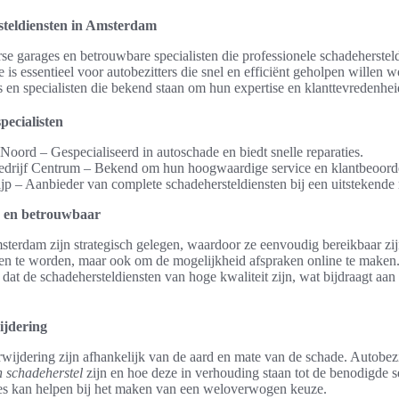
steldiensten in Amsterdam
rse garages en betrouwbare specialisten die professionele schadeherstel
e is essentieel voor autobezitters die snel en efficiënt geholpen willen
 en specialisten die bekend staan om hun expertise en klanttevredenhei
pecialisten
ord – Gespecialiseerd in autoschade en biedt snelle reparaties.
edrijf Centrum – Bekend om hun hoogwaardige service en klantbeoord
jp – Aanbieder van complete schadehersteldiensten bij een uitstekende r
 en betrouwbaar
sterdam zijn strategisch gelegen, waardoor ze eenvoudig bereikbaar zi
pen te worden, maar ook om de mogelijkheid afspraken online te make
dat de schadehersteldiensten van hoge kwaliteit zijn, wat bijdraagt aan
ijdering
wijdering zijn afhankelijk van de aard en mate van de schade. Autobez
n schadeherstel
zijn en hoe deze in verhouding staan tot de benodigde s
ties kan helpen bij het maken van een weloverwogen keuze.