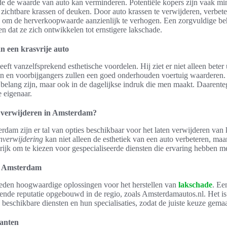
hade de waarde van auto kan verminderen. Potentiële kopers zijn vaak m
 zichtbare krassen of deuken. Door auto krassen te verwijderen, verbet
en om de herverkoopwaarde aanzienlijk te verhogen. Een zorgvuldige be
n dat ze zich ontwikkelen tot ernstigere lakschade.
n een krasvrije auto
eft vanzelfsprekend esthetische voordelen. Hij ziet er niet alleen beter 
en en voorbijgangers zullen een goed onderhouden voertuig waarderen. Di
belang zijn, maar ook in de dagelijkse indruk die men maakt. Daarent
 eigenaar.
n verwijderen in Amsterdam?
rdam zijn er tal van opties beschikbaar voor het laten verwijderen van 
enverwijdering
kan niet alleen de esthetiek van een auto verbeteren, ma
rijk om te kiezen voor gespecialiseerde diensten die ervaring hebben 
in Amsterdam
ieden hoogwaardige oplossingen voor het herstellen van
lakschade
. Ee
ekende reputatie opgebouwd in de regio, zoals Amsterdamautos.nl. Het 
 beschikbare diensten en hun specialisaties, zodat de juiste keuze gem
lanten