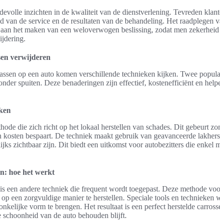
evolle inzichten in de kwaliteit van de dienstverlening. Tevreden klan
id van de service en de resultaten van de behandeling. Het raadplegen 
n aan het maken van een weloverwogen beslissing, zodat men zekerheid
ijdering.
sen verwijderen
rassen op een auto komen verschillende technieken kijken. Twee popula
onder spuiten. Deze benaderingen zijn effectief, kostenefficiënt en hel
eken
thode die zich richt op het lokaal herstellen van schades. Dit gebeurt zo
en kosten bespaart. De techniek maakt gebruik van geavanceerde lakher
jks zichtbaar zijn. Dit biedt een uitkomst voor autobezitters die enkel
n: hoe het werkt
is een andere techniek die frequent wordt toegepast. Deze methode vo
 op een zorgvuldige manier te herstellen. Speciale tools en technieken
onkelijke vorm te brengen. Het resultaat is een perfect herstelde carross
e schoonheid van de auto behouden blijft.