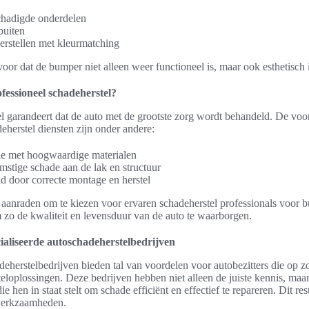
hadigde onderdelen
puiten
erstellen met kleurmatching
or dat de bumper niet alleen weer functioneel is, maar ook esthetisch i
essioneel schadeherstel?
el garandeert dat de auto met de grootste zorg wordt behandeld. De voo
eherstel diensten zijn onder andere:
ie met hoogwaardige materialen
mstige schade aan de lak en structuur
d door correcte montage en herstel
 aanraden om te kiezen voor ervaren schadeherstel professionals voor b
m zo de kwaliteit en levensduur van de auto te waarborgen.
ialiseerde autoschadeherstelbedrijven
eherstelbedrijven bieden tal van voordelen voor autobezitters die op zo
loplossingen. Deze bedrijven hebben niet alleen de juiste kennis, maa
 hen in staat stelt om schade efficiënt en effectief te repareren. Dit res
lwerkzaamheden.