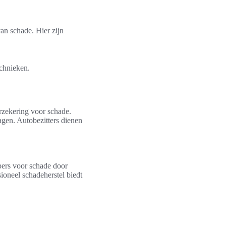
van schade. Hier zijn
echnieken.
rzekering voor schade.
agen. Autobezitters dienen
pers voor schade door
sioneel schadeherstel biedt