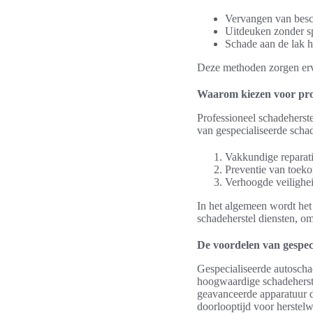
Vervangen van besc
Uitdeuken zonder s
Schade aan de lak h
Deze methoden zorgen ervo
Waarom kiezen voor prof
Professioneel schadeherst
van gespecialiseerde schad
Vakkundige reparat
Preventie van toeko
Verhoogde veilighei
In het algemeen wordt het
schadeherstel diensten, o
De voordelen van gespec
Gespecialiseerde autoschad
hoogwaardige schadeherste
geavanceerde apparatuur die
doorlooptijd voor herste