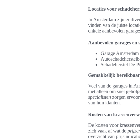
Locaties voor schadeher
In Amsterdam zijn er dive
vinden van de juiste locati
enkele aanbevolen garages
Aanbevolen garages en s
Garage Amsterdam No
Autoschadeherstelb
Schadeherstel De Pi
Gemakkelijk bereikbaar
Veel van de garages in Am
niet alleen om snel gehol
specialisten
zorgen ervoor 
van hun klanten.
Kosten van krassenverw
De kosten voor krassenver
zich vaak af wat de
prijze
overzicht van prijsindica