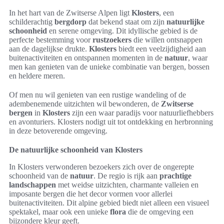
In het hart van de Zwitserse Alpen ligt
Klosters
, een
schilderachtig
bergdorp
dat bekend staat om zijn
natuurlijke
schoonheid
en serene omgeving. Dit idyllische gebied is de
perfecte bestemming voor
rustzoekers
die willen ontsnappen
aan de dagelijkse drukte.
Klosters
biedt een veelzijdigheid aan
buitenactiviteiten en ontspannen momenten in de
natuur
, waar
men kan genieten van de unieke combinatie van bergen, bossen
en heldere meren.
Of men nu wil genieten van een rustige wandeling of de
adembenemende uitzichten wil bewonderen, de
Zwitserse
bergen
in
Klosters
zijn een waar paradijs voor natuurliefhebbers
en avonturiers. Klosters nodigt uit tot ontdekking en herbronning
in deze betoverende omgeving.
De natuurlijke schoonheid van Klosters
In Klosters verwonderen bezoekers zich over de ongerepte
schoonheid van de
natuur
. De regio is rijk aan
prachtige
landschappen
met weidse uitzichten, charmante valleien en
imposante bergen die het decor vormen voor allerlei
buitenactiviteiten. Dit alpine gebied biedt niet alleen een visueel
spektakel, maar ook een unieke
flora
die de omgeving een
bijzondere kleur geeft.