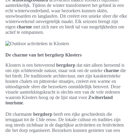
aantrekkelijk. Tijdens de winter transformeert het gebied in een
echt winterwonderland, waar bezoekers kunnen skiën,
snowboarden en langlaufen. Dit creëert een unieke sfeer die elke
winterweekend onvergetelijk maakt. Elk seizoen brengt zijn
eigen
charme
met zich mee en biedt tal van mogelijkheden om
actief te ontspannen.
De charme van het bergdorp Klosters
Klosters is een betoverend
bergdorp
dat niet alleen beroemd is
om zijn schitterende natuur, maar ook om de unieke
charme
die
het biedt. De traditionele architectuur, met zijn karakteristieke
houten chalets en pittoreske straatjes, creëert een warme en
uitnodigende sfeer die bezoekers onmiddellijk betovert. Deze
visuele aantrekkingskracht is slechts een van de vele redenen
waarom Klosters hoog op de lijst staat voor
Zwitserland
tourisme
.
Dit charmante
bergdorp
heeft een rijke geschiedenis die
teruggaat tot de 13de eeuw. De lokale cultuur en tradities zijn
nog steeds zichtbaar in de dagelijkse activiteiten en festiviteiten
die het dorp organiseert. Bezoekers kunnen genieten van een