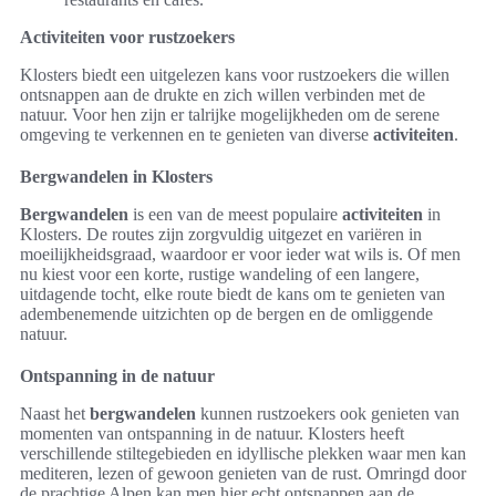
Activiteiten voor rustzoekers
Klosters biedt een uitgelezen kans voor rustzoekers die willen
ontsnappen aan de drukte en zich willen verbinden met de
natuur. Voor hen zijn er talrijke mogelijkheden om de serene
omgeving te verkennen en te genieten van diverse
activiteiten
.
Bergwandelen in Klosters
Bergwandelen
is een van de meest populaire
activiteiten
in
Klosters. De routes zijn zorgvuldig uitgezet en variëren in
moeilijkheidsgraad, waardoor er voor ieder wat wils is. Of men
nu kiest voor een korte, rustige wandeling of een langere,
uitdagende tocht, elke route biedt de kans om te genieten van
adembenemende uitzichten op de bergen en de omliggende
natuur.
Ontspanning in de natuur
Naast het
bergwandelen
kunnen rustzoekers ook genieten van
momenten van ontspanning in de natuur. Klosters heeft
verschillende stiltegebieden en idyllische plekken waar men kan
mediteren, lezen of gewoon genieten van de rust. Omringd door
de prachtige Alpen kan men hier echt ontsnappen aan de