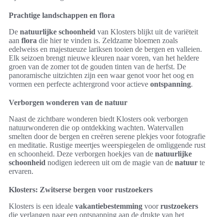
Prachtige landschappen en flora
De
natuurlijke schoonheid
van Klosters blijkt uit de variëteit
aan
flora
die hier te vinden is. Zeldzame bloemen zoals
edelweiss en majestueuze lariksen tooien de bergen en valleien.
Elk seizoen brengt nieuwe kleuren naar voren, van het heldere
groen van de zomer tot de gouden tinten van de herfst. De
panoramische uitzichten zijn een waar genot voor het oog en
vormen een perfecte achtergrond voor actieve
ontspanning
.
Verborgen wonderen van de natuur
Naast de zichtbare wonderen biedt Klosters ook verborgen
natuurwonderen die op ontdekking wachten. Watervallen
smelten door de bergen en creëren serene plekjes voor fotografie
en meditatie. Rustige meertjes weerspiegelen de omliggende rust
en schoonheid. Deze verborgen hoekjes van de
natuurlijke
schoonheid
nodigen iedereen uit om de magie van de
natuur
te
ervaren.
Klosters: Zwitserse bergen voor rustzoekers
Klosters is een ideale
vakantiebestemming
voor
rustzoekers
die verlangen naar een ontsnapping aan de drukte van het