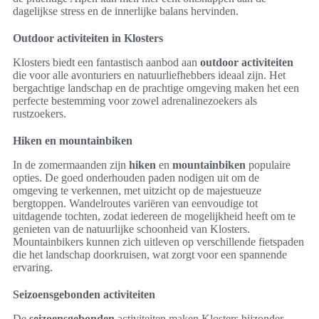
dagelijkse stress en de innerlijke balans hervinden.
Outdoor activiteiten in Klosters
Klosters biedt een fantastisch aanbod aan
outdoor activiteiten
die voor alle avonturiers en natuurliefhebbers ideaal zijn. Het
bergachtige landschap en de prachtige omgeving maken het een
perfecte bestemming voor zowel adrenalinezoekers als
rustzoekers.
Hiken en mountainbiken
In de zomermaanden zijn
hiken
en
mountainbiken
populaire
opties. De goed onderhouden paden nodigen uit om de
omgeving te verkennen, met uitzicht op de majestueuze
bergtoppen. Wandelroutes variëren van eenvoudige tot
uitdagende tochten, zodat iedereen de mogelijkheid heeft om te
genieten van de natuurlijke schoonheid van Klosters.
Mountainbikers kunnen zich uitleven op verschillende fietspaden
die het landschap doorkruisen, wat zorgt voor een spannende
ervaring.
Seizoensgebonden activiteiten
De
seizoensgebonden
activiteiten maken Klosters bijzonder