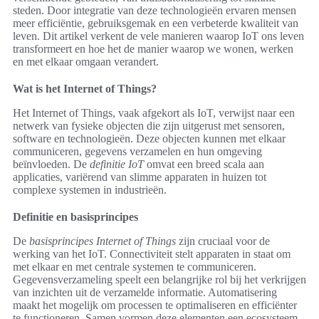
steden. Door integratie van deze technologieën ervaren mensen
meer efficiëntie, gebruiksgemak en een verbeterde kwaliteit van
leven. Dit artikel verkent de vele manieren waarop IoT ons leven
transformeert en hoe het de manier waarop we wonen, werken
en met elkaar omgaan verandert.
Wat is het Internet of Things?
Het Internet of Things, vaak afgekort als IoT, verwijst naar een
netwerk van fysieke objecten die zijn uitgerust met sensoren,
software en technologieën. Deze objecten kunnen met elkaar
communiceren, gegevens verzamelen en hun omgeving
beïnvloeden. De
definitie IoT
omvat een breed scala aan
applicaties, variërend van slimme apparaten in huizen tot
complexe systemen in industrieën.
Definitie en basisprincipes
De
basisprincipes Internet of Things
zijn cruciaal voor de
werking van het IoT. Connectiviteit stelt apparaten in staat om
met elkaar en met centrale systemen te communiceren.
Gegevensverzameling speelt een belangrijke rol bij het verkrijgen
van inzichten uit de verzamelde informatie. Automatisering
maakt het mogelijk om processen te optimaliseren en efficiënter
te functioneren. Samen vormen deze elementen een ecosysteem