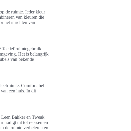
op de ruimte. Ieder kleur
mbineren van kleuren die
r het inrichten van
Effectief ruimtegebruik
omgeving. Het is belangrijk
eubels van bekende
 leefruimte. Comfortabel
 van een huis. In dit
als Leen Bakker en Tweak
r nodigt uit tot relaxen en
van de ruimte verbeteren en