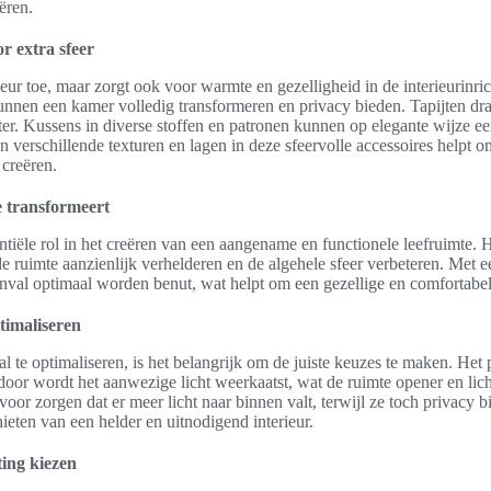
ëren.
or extra sfeer
leur toe, maar zorgt ook voor warmte en gezelligheid in de interieurinric
unnen een kamer volledig transformeren en privacy bieden. Tapijten dra
er. Kussens in diverse stoffen en patronen kunnen op elegante wijze ee
 verschillende texturen en lagen in deze sfeervolle accessoires helpt 
 creëren.
e transformeert
entiële rol in het creëren van een aangename en functionele leefruimte. 
 de ruimte aanzienlijk verhelderen en de algehele sfeer verbeteren. Met
inval optimaal worden benut, wat helpt om een gezellige en comfortabe
ptimaliseren
al te optimaliseren, is het belangrijk om de juiste keuzes te maken. Het 
door wordt het aanwezige licht weerkaatst, wat de ruimte opener en lic
voor zorgen dat er meer licht naar binnen valt, terwijl ze toch privacy 
eten van een helder en uitnodigend interieur.
ting kiezen