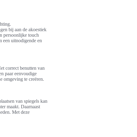
hting.
gen bij aan de akoestiek
n persoonlijke touch
om een uitnodigende en
Het correct benutten van
 een paar eenvoudige
le omgeving te creëren.
plaatsen van spiegels kan
hter maakt. Daarnaast
bieden. Met deze