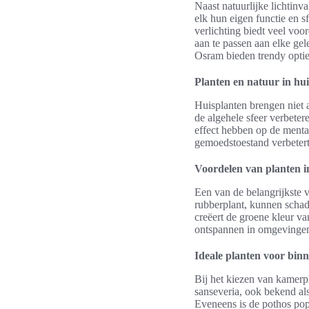
Naast natuurlijke lichtinva
elk hun eigen functie en s
verlichting biedt veel voo
aan te passen aan elke ge
Osram bieden trendy opties 
Planten en natuur in hui
Huisplanten brengen niet a
de algehele sfeer verbeter
effect hebben op de menta
gemoedstoestand verbetert
Voordelen van planten i
Een van de belangrijkste v
rubberplant, kunnen schade
creëert de groene kleur v
ontspannen in omgevingen
Ideale planten voor bin
Bij het kiezen van kamerpl
sanseveria, ook bekend al
Eveneens is de pothos popu