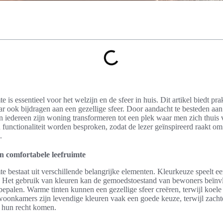
 is essentieel voor het welzijn en de sfeer in huis. Dit artikel biedt prak
maar ook bijdragen aan een gezellige sfeer. Door aandacht te besteden aan
n iedereen zijn woning transformeren tot een plek waar men zich thuis 
n functionaliteit worden besproken, zodat de lezer geïnspireerd raakt om
.
n comfortabele leefruimte
e bestaat uit verschillende belangrijke elementen. Kleurkeuze speelt een
er. Het gebruik van kleuren kan de gemoedstoestand van bewoners beïnv
 bepalen. Warme tinten kunnen een gezellige sfeer creëren, terwijl koele
r woonkamers zijn levendige kleuren vaak een goede keuze, terwijl zacht
t hun recht komen.