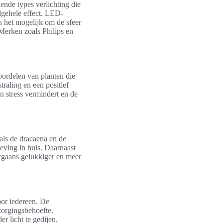
llende types verlichting die
algehele effect. LED-
n het mogelijk om de sfeer
Merken zoals Philips en
oordelen van planten die
traling en een positief
 stress vermindert en de
als de dracaena en de
geving in huis. Daarnaast
orgaans gelukkiger en meer
oor iedereen. De
zorgingsbehoefte.
r licht te gedijen.