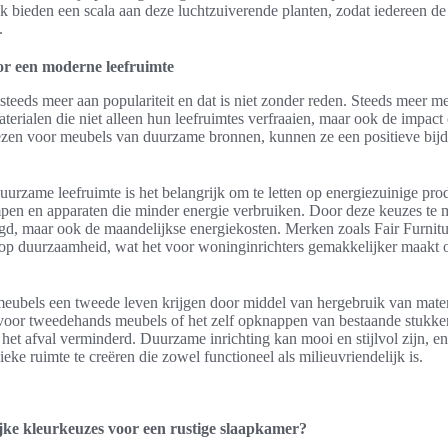
k bieden een scala aan deze luchtzuiverende planten, zodat iedereen de
.
or een moderne leefruimte
steeds meer aan populariteit en dat is niet zonder reden. Steeds meer m
aterialen die niet alleen hun leefruimtes verfraaien, maar ook de impact
ezen voor meubels van duurzame bronnen, kunnen ze een positieve bijd
duurzame leefruimte is het belangrijk om te letten op energiezuinige pro
pen en apparaten die minder energie verbruiken. Door deze keuzes te m
agd, maar ook de maandelijkse energiekosten. Merken zoals Fair Furnitu
n op duurzaamheid, wat het voor woninginrichters gemakkelijker maakt
bels een tweede leven krijgen door middel van hergebruik van materi
voor tweedehands meubels of het zelf opknappen van bestaande stukken,
et afval verminderd. Duurzame inrichting kan mooi en stijlvol zijn, en
eke ruimte te creëren die zowel functioneel als milieuvriendelijk is.
ijke kleurkeuzes voor een rustige slaapkamer?