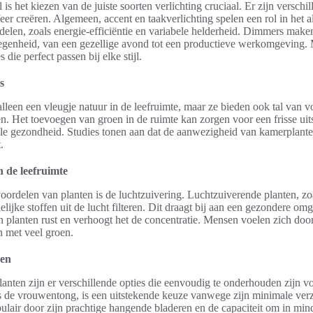
l is het kiezen van de juiste soorten verlichting cruciaal. Er zijn verschi
feer creëren. Algemeen, accent en taakverlichting spelen een rol in het 
rdelen, zoals energie-efficiëntie en variabele helderheid. Dimmers make
legenheid, van een gezellige avond tot een productieve werkomgeving. 
die perfect passen bij elke stijl.
s
lleen een vleugje natuur in de leefruimte, maar ze bieden ook tal van v
en. Het toevoegen van groen in de ruimte kan zorgen voor een frisse uits
le gezondheid. Studies tonen aan dat de aanwezigheid van kamerplanten
.
n de leefruimte
oordelen van planten is de luchtzuivering. Luchtzuiverende planten, zo
lijke stoffen uit de lucht filteren. Dit draagt bij aan een gezondere om
an planten rust en verhoogt het de concentratie. Mensen voelen zich do
 met veel groen.
nen
anten zijn er verschillende opties die eenvoudig te onderhouden zijn v
s de vrouwentong, is een uitstekende keuze vanwege zijn minimale ver
lair door zijn prachtige hangende bladeren en de capaciteit om in minde