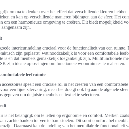
ngrijk om na te denken over het effect dat verschillende kleuren hebben 
stieken en kan op verschillende manieren bijdragen aan de sfeer. Het co
en om een harmonieuze omgeving te creëren. Dit biedt mogelijkheid voo
n aangenaam zijn.
it
goede interieurindeling cruciaal voor de functionaliteit van een ruimte. 
raktisch zijn geplaatst, wat noodzakelijk is voor een comfortabele leef
te is en dat meubels gemakkelijk toegankelijk zijn. Multifunctionele m
 zijn ideale oplossingen om functionele woonruimtes te realiseren.
 comfortabele leefruimte
accessoires speelt een cruciale rol in het creëren van een comfortabele
 voor een fijne zitervaring, maar het draagt ook bij aan de algehele sfeer
s gegeven om de juiste meubels en textiel te selecteren.
iedt
air is het belangrijk om te letten op ergonomie en comfort. Merken zo
 van zachte banken tot verstelbare stoelen. Dit soort comfortabel meubilai
enzijn. Daarnaast kan de indeling van het meubilair de functionaliteit 