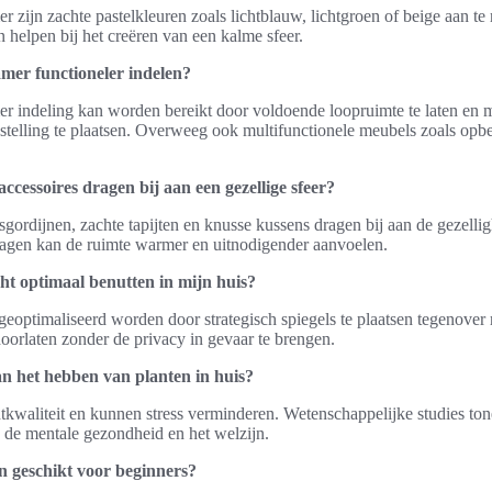
r zijn zachte pastelkleuren zoals lichtblauw, lichtgroen of beige aan te
 helpen bij het creëren van een kalme sfeer.
mer functioneler indelen?
 indeling kan worden bereikt door voldoende loopruimte te laten en 
pstelling te plaatsen. Overweeg ook multifunctionele meubels zoals opb
accessoires dragen bij aan een gezellige sfeer?
gsgordijnen, zachte tapijten en knusse kussens dragen bij aan de gezelli
 lagen kan de ruimte warmer en uitnodigender aanvoelen.
cht optimaal benutten in mijn huis?
 geoptimaliseerd worden door strategisch spiegels te plaatsen tegenover
 doorlaten zonder de privacy in gevaar te brengen.
an het hebben van planten in huis?
tkwaliteit en kunnen stress verminderen. Wetenschappelijke studies ton
op de mentale gezondheid en het welzijn.
n geschikt voor beginners?