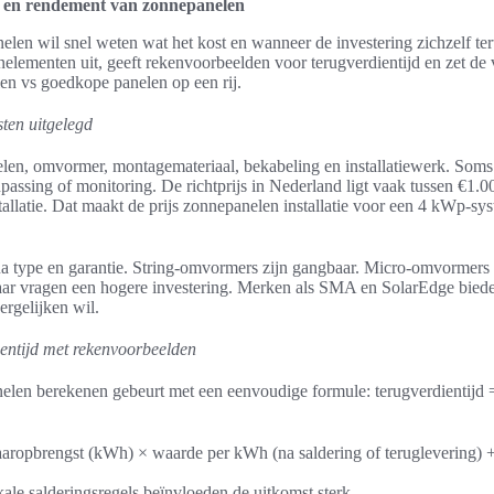
d en rendement van zonnepanelen
elen wil snel weten wat het kost en wanneer de investering zichzelf te
enelementen uit, geeft rekenvoorbeelden voor terugverdientijd en zet de 
n vs goedkope panelen op een rij.
sten uitgelegd
elen, omvormer, montagemateriaal, bekabeling en installatiewerk. Soms 
passing of monitoring. De richtprijs in Nederland ligt vaak tussen €1.0
allatie. Dat maakt de prijs zonnepanelen installatie voor een 4 kWp-s
a type en garantie. String-omvormers zijn gangbaar. Micro-omvormers 
ar vragen een hogere investering. Merken als SMA en SolarEdge biede
rgelijken wil.
entijd met rekenvoorbeelden
elen berekenen gebeurt met een eenvoudige formule: terugverdientijd = 
aaropbrengst (kWh) × waarde per kWh (na saldering of teruglevering) 
kale salderingsregels beïnvloeden de uitkomst sterk.