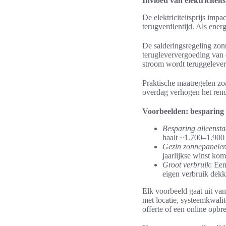
Invloed van elektriciteit
De elektriciteitsprijs imp
terugverdientijd. Als energ
De salderingsregeling zonn
terugleververgoeding van 
stroom wordt teruggelever
Praktische maatregelen zo
overdag verhogen het ren
Voorbeelden: besparing 
Besparing alleenst
haalt ~1.700–1.900 
Gezin zonnepanele
jaarlijkse winst ko
Groot verbruik
: Ee
eigen verbruik dekk
Elk voorbeeld gaat uit van
met locatie, systeemkwalit
offerte of een online opbre