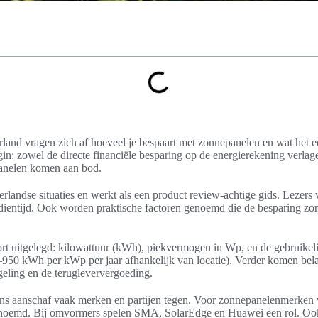
land vragen zich af hoeveel je bespaart met zonnepanelen en wat het e
egin: zowel de directe financiële besparing op de energierekening verlag
anelen komen aan bod.
erlandse situaties en werkt als een product review-achtige gids. Lezer
dientijd. Ook worden praktische factoren genoemd die de besparing zo
t uitgelegd: kilowattuur (kWh), piekvermogen in Wp, en de gebruikel
50 kWh per kWp per jaar afhankelijk van locatie). Verder komen bela
geling en de terugleververgoeding.
ns aanschaf vaak merken en partijen tegen. Voor zonnepanelenmerke
oemd. Bij omvormers spelen SMA, SolarEdge en Huawei een rol. Ook