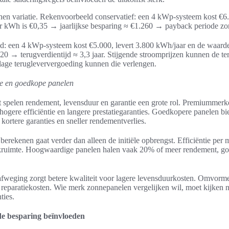
nen variatie. Rekenvoorbeeld conservatief: een 4 kWp-systeem kost €6.
r kWh is €0,35 → jaarlijkse besparing ≈ €1.260 → payback periode zon
: een 4 kWp-systeem kost €5.000, levert 3.800 kWh/jaar en de waard
520 → terugverdientijd ≈ 3,3 jaar. Stijgende stroomprijzen kunnen de ter
lage terugleververgoeding kunnen die verlengen.
eve en goedkope panelen
t spelen rendement, levensduur en garantie een grote rol. Premiumme
re efficiëntie en langere prestatiegaranties. Goedkopere panelen bi
ortere garanties en sneller rendementverlies.
rekenen gaat verder dan alleen de initiële opbrengst. Efficiëntie per 
ruimte. Hoogwaardige panelen halen vaak 20% of meer rendement, go
afweging zorgt betere kwaliteit voor lagere levensduurkosten. Omvorme
eparatiekosten. Wie merk zonnepanelen vergelijken wil, moet kijken n
ties.
de besparing beïnvloeden