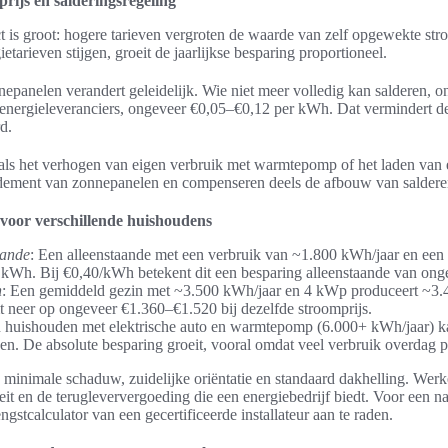
sprijs en salderingsregeling
act is groot: hogere tarieven vergroten de waarde van zelf opgewekte st
ietarieven stijgen, groeit de jaarlijkse besparing proportioneel.
epanelen verandert geleidelijk. Wie niet meer volledig kan salderen, o
energieleveranciers, ongeveer €0,05–€0,12 per kWh. Dat vermindert de 
d.
als het verhogen van eigen verbruik met warmtepomp of het laden van e
dement van zonnepanelen en compenseren deels de afbouw van saldere
voor verschillende huishoudens
aande
: Een alleenstaande met een verbruik van ~1.800 kWh/jaar en een 
kWh. Bij €0,40/kWh betekent dit een besparing alleenstaande van ong
n
: Een gemiddeld gezin met ~3.500 kWh/jaar en 4 kWp produceert ~3
mt neer op ongeveer €1.360–€1.520 bij dezelfde stroomprijs.
n huishouden met elektrische auto en warmtepomp (6.000+ kWh/jaar) 
en. De absolute besparing groeit, vooral omdat veel verbruik overdag p
 minimale schaduw, zuidelijke oriëntatie en standaard dakhelling. Werk
eit en de terugleververgoeding die een energiebedrijf biedt. Voor een 
ngstcalculator van een gecertificeerde installateur aan te raden.