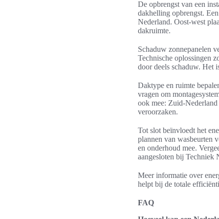
De opbrengst van een inst
dakhelling opbrengst. Een
Nederland. Oost-west plaa
dakruimte.
Schaduw zonnepanelen ve
Technische oplossingen z
door deels schaduw. Het i
Daktype en ruimte bepalen
vragen om montagesystemen
ook mee: Zuid-Nederland h
veroorzaken.
Tot slot beïnvloedt het e
plannen van wasbeurten ve
en onderhoud mee. Vergeet 
aangesloten bij Techniek 
Meer informatie over ener
helpt bij de totale efficië
FAQ