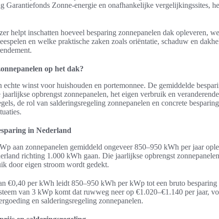
ng Garantiefonds Zonne-energie en onafhankelijke vergelijkingssites, h
lezer helpt inschatten hoeveel besparing zonnepanelen dak opleveren, w
espelen en welke praktische zaken zoals oriëntatie, schaduw en dakhel
rendement.
zonnepanelen op het dak?
en echte winst voor huishouden en portemonnee. De gemiddelde bespar
jaarlijkse opbrengst zonnepanelen, het eigen verbruik en veranderende 
gels, de rol van salderingsregeling zonnepanelen en concrete bespari
uaties.
esparing in Nederland
kWp aan zonnepanelen gemiddeld ongeveer 850–950 kWh per jaar opleve
and richting 1.000 kWh gaan. Die jaarlijkse opbrengst zonnepanelen 
ik door eigen stroom wordt gedekt.
js van €0,40 per kWh leidt 850–950 kWh per kWp tot een bruto besparin
ysteem van 3 kWp komt dat ruwweg neer op €1.020–€1.140 per jaar, voo
ergoeding en salderingsregeling zonnepanelen.