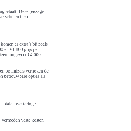
rugbetaalt. Deze passage
verschillen tussen
komen er extra’s bij zoals
00 en €1.800 prijs per
ysteem ongeveer €4.000–
en optimizers verhogen de
n betrouwbare opties als
totale investering /
+ vermeden vaste kosten −