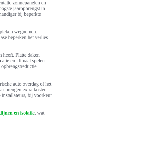
ëntatie zonnepanelen en
oogste jaaropbrengst in
handiger bij beperkte
 pieken wegnemen.
se beperken het verlies
 heeft. Platte daken
atie en klimaat spelen
e opbrengstreductie
rische auto overdag of het
ar brengen extra kosten
installateurs, bij voorkeur
ijnen en isolatie
, wat