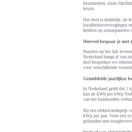
keurmerken, zoals Stichti
keuze.
Het doel is duidelijk: de 
kwaliteitsoverwegingen me
hebben op zonnepanelen 
Hoeveel bespaar je met 
Panelen op het dak lever
Nederland hangt af van de 
deel bespreken we rekenre
voor verschillende woonsit
Gemiddelde jaarlijkse b
In Nederland geldt dat 1 
kan de kWh per kWp Nederl
van het huishouden verbru
Bij een elektriciteitspri
kWp per jaar. Voor een s
gehouden met terugleverv