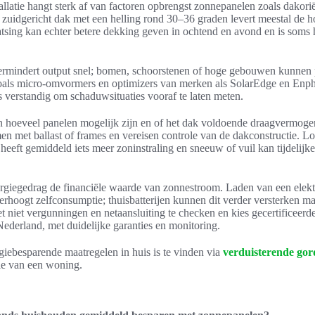
allatie hangt sterk af van factoren opbrengst zonnepanelen zoals dakori
 zuidgericht dak met een helling rond 30–36 graden levert meestal de h
tsing kan echter betere dekking geven in ochtend en avond en is soms 
rmindert output snel; bomen, schoorstenen of hoge gebouwen kunnen
oals micro-omvormers en optimizers van merken als SolarEdge en Enpha
s verstandig om schaduwsituaties vooraf te laten meten.
 hoeveel panelen mogelijk zijn en of het dak voldoende draagvermogen
 met ballast of frames en vereisen controle van de dakconstructie. Loc
eeft gemiddeld iets meer zoninstraling en sneeuw of vuil kan tijdelijk
nergiegedrag de financiële waarde van zonnestroom. Laden van een elekt
rhoogt zelfconsumptie; thuisbatterijen kunnen dit verder versterken ma
niet vergunningen en netaansluiting te checken en kies gecertificeerde 
Nederland, met duidelijke garanties en monitoring.
giebesparende maatregelen in huis is te vinden via
verduisterende gord
ntie van een woning.