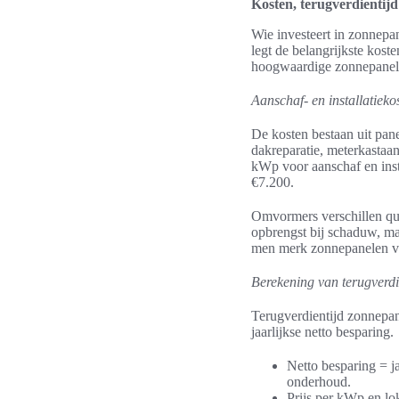
Kosten, terugverdientij
Wie investeert in zonnepan
legt de belangrijkste kost
hoogwaardige zonnepanele
Aanschaf- en installatieko
De kosten bestaan uit pan
dakreparatie, meterkastaan
kWp voor aanschaf en inst
€7.200.
Omvormers verschillen qu
opbrengst bij schaduw, ma
men merk zonnepanelen ve
Berekening van terugverdi
Terugverdientijd zonnepan
jaarlijkse netto besparing.
Netto besparing = j
onderhoud.
Prijs per kWp en lo