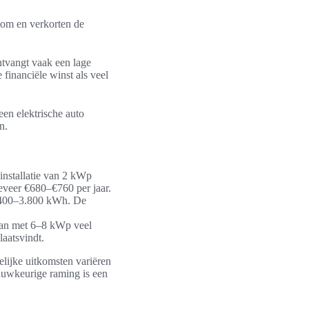
room en verkorten de
ntvangt vaak een lage
financiële winst als veel
en elektrische auto
n.
installatie van 2 kWp
eveer €680–€760 per jaar.
.400–3.800 kWh. De
kan met 6–8 kWp veel
laatsvindt.
elijke uitkomsten variëren
nauwkeurige raming is een