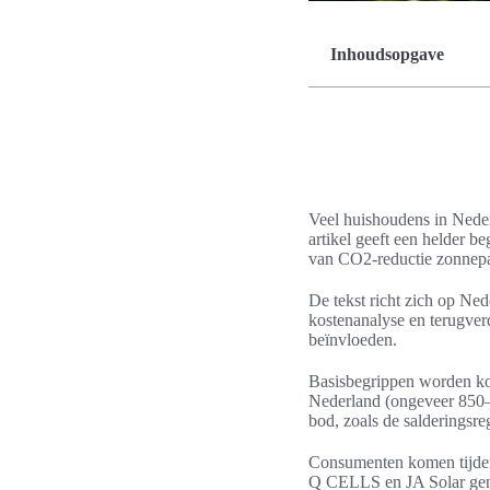
Inhoudsopgave
Veel huishoudens in Neder
artikel geeft een helder b
van CO2-reductie zonnep
De tekst richt zich op Ned
kostenanalyse en terugver
beïnvloeden.
Basisbegrippen worden kor
Nederland (ongeveer 850–9
bod, zoals de salderingsre
Consumenten komen tijde
Q CELLS en JA Solar gen