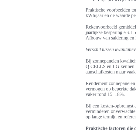
Praktische voorbeelden to
kWh/jaar en de waarde pe
Rekenvoorbeeld gemiddeld
jaarlijkse besparing ≈ €1.
Afbouw van saldering en 
Verschil tussen kwalitati
Bij zonnepanelen kwalitei
Q CELLS en LG kennen hoge
aanschafkosten maar vaak k
Rendement zonnepanelen be
vermogen op beperkte dak
vaker rond 15–18%.
Bij een kosten-opbrengst 
verminderen onverwachte r
op lange termijn en referen
Praktische factoren die 