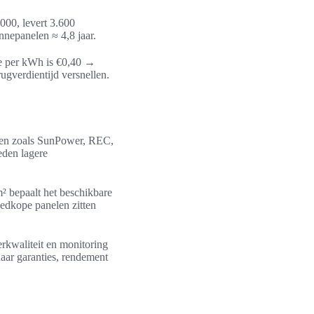
000, levert 3.600
nepanelen ≈ 4,8 jaar.
e per kWh is €0,40 →
ugverdientijd versnellen.
rken zoals SunPower, REC,
eden lagere
m² bepaalt het beschikbare
edkope panelen zitten
rkwaliteit en monitoring
aar garanties, rendement