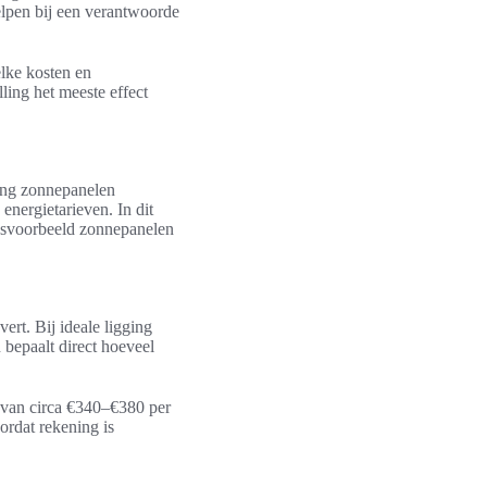
elpen bij een verantwoorde
elke kosten en
ling het meeste effect
ing zonnepanelen
energietarieven. In dit
ngsvoorbeeld zonnepanelen
rt. Bij ideale ligging
bepaalt direct hoeveel
g van circa €340–€380 per
rdat rekening is