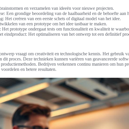
 brainstormen en verzamelen van ideeën voor nieuwe projecten.
e: Een grondige beoordeling van de haalbaarheid en de behoefte aan h
: Het creëren van een eerste schets of digitaal model van het idee.
twikkelen van een prototype om het idee tastbaar te maken.
 Het prototype ondergaat tests om functionaliteit en kwaliteit te waarb
t eindproduct: Het optimaliseren van het ontwerp tot een definitief pro
 ontwerp vraagt om creativiteit en technologische kennis. Het gebruik 
l in dit proces. Deze technieken kunnen variëren van geavanceerde softw
 productiemethoden. Bedrijven verkennen continu manieren om hun pro
 voordelen en betere resultaten.