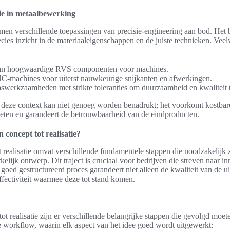
ie in metaalbewerking
en verschillende toepassingen van precisie-engineering aan bod. Het 
recies inzicht in de materiaaleigenschappen en de juiste technieken. Ve
van hoogwaardige RVS componenten voor machines.
C-machines voor uiterst nauwkeurige snijkanten en afwerkingen.
aswerkzaamheden met strikte toleranties om duurzaamheid en kwaliteit
n deze context kan niet genoeg worden benadrukt; het voorkomt kostbar
eten en garandeert de betrouwbaarheid van de eindproducten.
 concept tot realisatie?
 realisatie omvat verschillende fundamentele stappen die noodzakelijk 
lijk ontwerp. Dit traject is cruciaal voor bedrijven die streven naar inn
ed gestructureerd proces garandeert niet alleen de kwaliteit van de ui
ffectiviteit waarmee deze tot stand komen.
tot realisatie zijn er verschillende belangrijke stappen die gevolgd mo
e workflow, waarin elk aspect van het idee goed wordt uitgewerkt: