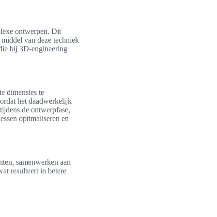
plexe ontwerpen. Dit
 middel van deze techniek
die bij 3D-engineering
ie dimensies te
oordat het daadwerkelijk
tijdens de ontwerpfase,
cessen optimaliseren en
ikanten, samenwerken aan
t resulteert in betere