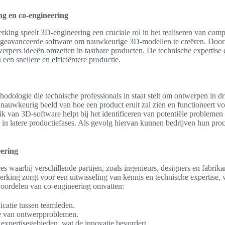
ng en co-engineering
king speelt 3D-engineering een cruciale rol in het realiseren van com
 geavanceerde software om nauwkeurige 3D-modellen te creëren. Door
erpers ideeën omzetten in tastbare producten. De technische expertise 
 een snellere en efficiëntere productie.
odologie die technische professionals in staat stelt om ontwerpen in dr
n nauwkeurig beeld van hoe een product eruit zal zien en functioneert v
 van 3D-software helpt bij het identificeren van potentiële problemen 
n in latere productiefases. Als gevolg hiervan kunnen bedrijven hun pro
ering
es waarbij verschillende partijen, zoals ingenieurs, designers en fabr
king zorgt voor een uitwisseling van kennis en technische expertise, wa
voordelen van co-engineering omvatten:
catie tussen teamleden.
tie van ontwerpproblemen.
 expertisegebieden, wat de innovatie bevordert.