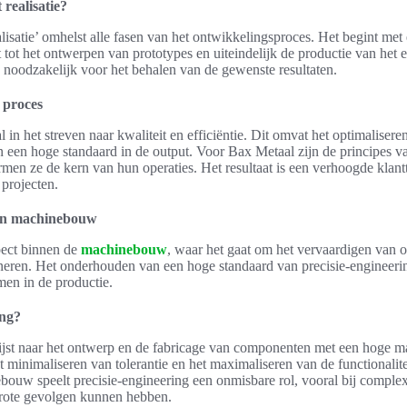
 realisatie?
alisatie’ omhelst alle fasen van het ontwikkelingsproces. Het begint met
t tot het ontwerpen van prototypes en uiteindelijk de productie van het
s noodzakelijk voor het behalen van de gewenste resultaten.
 proces
 in het streven naar kwaliteit en efficiëntie. Dit omvat het optimalisere
 een hoge standaard in de output. Voor Bax Metaal zijn de principes v
rmen ze de kern van hun operaties. Het resultaat is een verhoogde klan
 projecten.
 in machinebouw
spect binnen de
machinebouw
, waar het gaat om het vervaardigen van 
oneren. Het onderhouden van een hoge standaard van precisie-engineering
men in de productie.
ing?
ijst naar het ontwerp en de fabricage van componenten met een hoge 
et minimaliseren van tolerantie en het maximaliseren van de functionali
bouw speelt precisie-engineering een onmisbare rol, vooral bij compl
grote gevolgen kunnen hebben.