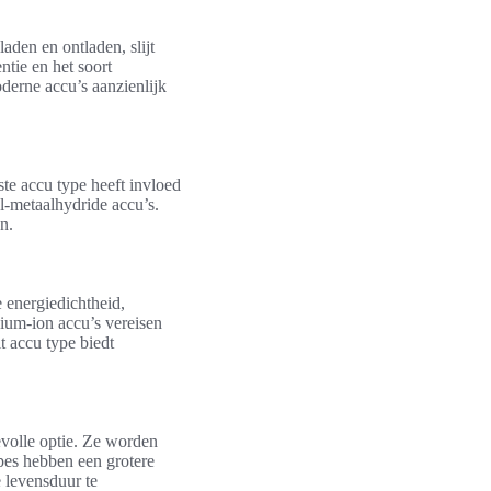
aden en ontladen, slijt
ntie en het soort
derne accu’s aanzienlijk
ste accu type heeft invloed
l-metaalhydride accu’s.
n.
 energiedichtheid,
hium-ion accu’s vereisen
t accu type biedt
evolle optie. Ze worden
pes hebben een grotere
e levensduur te