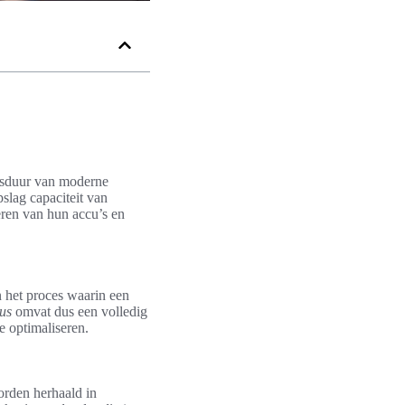
vensduur van moderne
slag capaciteit van
teren van hun accu’s en
n het proces waarin een
lus
omvat dus een volledig
e optimaliseren.
orden herhaald in