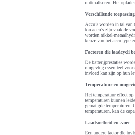
optimaliseren. Het opladen
Verschillende toepassing
Accu’s worden in tal van 
ion accu’s zijn vaak de v
worden nikkel-metaalhydri
keuze van het accu type en
Factoren die laadcycli b
De batterijprestaties word
omgeving essentieel voor d
invloed kan zijn op hun le
Temperatuur en omgevi
Het temperatuur effect op
temperaturen kunnen leiden
gematigde temperaturen. O
temperaturen, kan de capa
Laadsnelheid en -voer
Een andere factor die invl