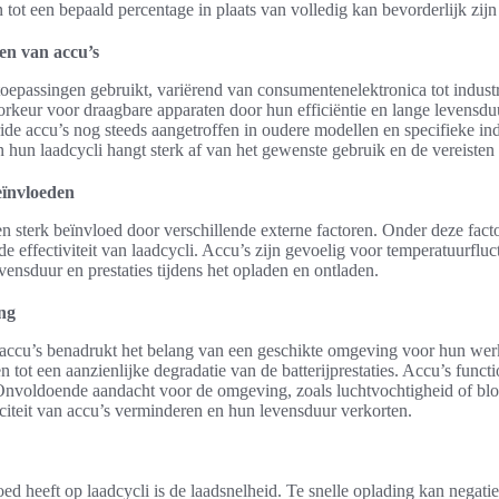
 tot een bepaald percentage in plaats van volledig kan bevorderlijk zijn
en van accu’s
toepassingen gebruikt, variërend van consumentenelektronica tot industr
oorkeur voor draagbare apparaten door hun efficiëntie en lange levensdu
de accu’s nog steeds aangetroffen in oudere modellen en specifieke ind
 hun laadcycli hangt sterk af van het gewenste gebruik en de vereisten
eïnvloeden
en sterk beïnvloed door verschillende externe factoren. Onder deze fact
e effectiviteit van laadcycli. Accu’s zijn gevoelig voor temperatuurfluct
vensduur en prestaties tijdens het opladen en ontladen.
ng
 accu’s benadrukt het belang van een geschikte omgeving voor hun werk
 tot een aanzienlijke degradatie van de batterijprestaties. Accu’s funct
nvoldoende aandacht voor de omgeving, zoals luchtvochtigheid of bloo
citeit van accu’s verminderen en hun levensduur verkorten.
oed heeft op laadcycli is de laadsnelheid. Te snelle oplading kan negat