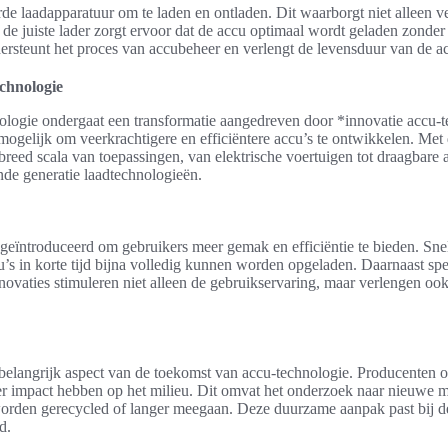
erde laadapparatuur om te laden en ontladen. Dit waarborgt niet alleen v
n de juiste lader zorgt ervoor dat de accu optimaal wordt geladen zonder 
rsteunt het proces van accubeheer en verlengt de levensduur van de a
chnologie
logie ondergaat een transformatie aangedreven door *innovatie accu-
ogelijk om veerkrachtigere en efficiëntere accu’s te ontwikkelen. Me
 breed scala van toepassingen, van elektrische voertuigen tot draagbare a
nde generatie laadtechnologieën.
eïntroduceerd om gebruikers meer gemak en efficiëntie te bieden. Snel
u’s in korte tijd bijna volledig kunnen worden opgeladen. Daarnaast sp
nnovaties stimuleren niet alleen de gebruikservaring, maar verlengen oo
elangrijk aspect van de toekomst van accu-technologie. Producenten 
er impact hebben op het milieu. Dit omvat het onderzoek naar nieuwe m
rden gerecycled of langer meegaan. Deze duurzame aanpak past bij d
d.