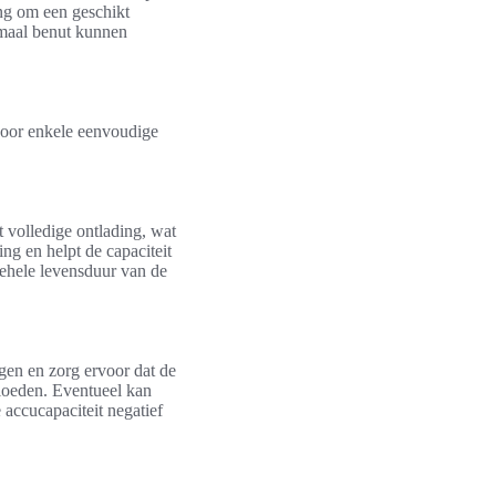
ang om een geschikt
imaal benut kunnen
 Door enkele eenvoudige
 volledige ontlading, wat
ng en helpt de capaciteit
lgehele levensduur van de
gen en zorg ervoor dat de
loeden. Eventueel kan
ccucapaciteit negatief