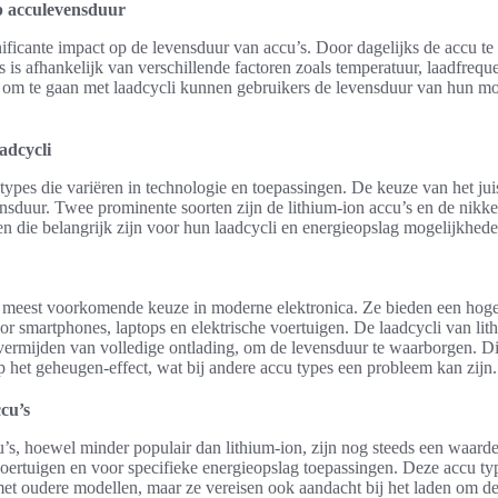
op acculevensduur
ficante impact op de levensduur van accu’s. Door dagelijks de accu te l
s is afhankelijk van verschillende factoren zoals temperatuur, laadfreque
 om te gaan met laadcycli kunnen gebruikers de levensduur van hun mo
adcycli
 types die variëren in technologie en toepassingen. De keuze van het jui
ensduur. Twee prominente soorten zijn de lithium-ion accu’s en de nikke
n die belangrijk zijn voor hun laadcycli en energieopslag mogelijkhede
e meest voorkomende keuze in moderne elektronica. Ze bieden een hoge
or smartphones, laptops en elektrische voertuigen. De laadcycli van lit
 vermijden van volledige ontlading, om de levensduur te waarborgen. Di
p het geheugen-effect, wat bij andere accu types een probleem kan zijn.
cu’s
’s, hoewel minder populair dan lithium-ion, zijn nog steeds een waard
voertuigen en voor specifieke energieopslag toepassingen. Deze accu ty
 met oudere modellen, maar ze vereisen ook aandacht bij het laden om d