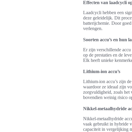
Effecten van laadcycli 
Laadcycli hebben een signi
deze geleidelijk. Dit proce
batterijchemie. Door goed
verlengen.
Soorten accu’s en hun la
Er zijn verschillende accu
op de prestaties en de lev
Elk heeft unieke kenmerke
Lithium-ion accu’s
Lithium-ion accu’s zijn d
waardoor ze ideaal zijn vo
zorgvuldigheid, zoals het
bovendien weinig risico o
Nikkel-metaalhydride ac
Nikkel-metaalhydride accu
vaak gebruikt in hybride 
capaciteit in vergelijking