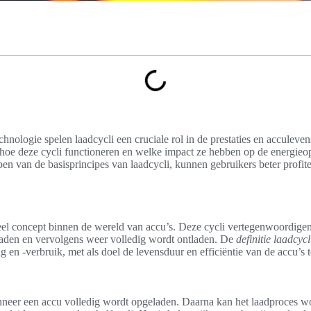
echnologie spelen laadcycli een cruciale rol in de prestaties en accule
t hoe deze cycli functioneren en welke impact ze hebben op de energieop
jpen van de basisprincipes van laadcycli, kunnen gebruikers beter profi
ieel concept binnen de wereld van accu’s. Deze cycli vertegenwoordige
laden en vervolgens weer volledig wordt ontladen. De
definitie laadcyc
 en -verbruik, met als doel de levensduur en efficiëntie van de accu’s t
neer een accu volledig wordt opgeladen. Daarna kan het laadproces w