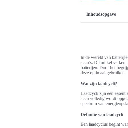
Inhoudsopgave
In de wereld van batterijt
accu’s. Dit artikel verken
batterijen. Door het begri
deze optimaal gebruiken.
Wat zijn laadcycli?
Laadcycli zijn een essent
accu volledig wordt opge
spectrum van energieopslag
Definitie van laadcycli
Een laadcyclus begint wan