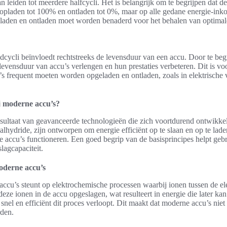
an leiden tot meerdere halfcycli. Het is belangrijk om te begrijpen dat d
t opladen tot 100% en ontladen tot 0%, maar op alle gedane energie-ink
 laden en ontladen moet worden benaderd voor het behalen van optimale
dcycli beïnvloedt rechtstreeks de levensduur van een accu. Door te beg
evensduur van accu’s verlengen en hun prestaties verbeteren. Dit is voo
’s frequent moeten worden opgeladen en ontladen, zoals in elektrische 
j moderne accu’s?
esultaat van geavanceerde technologieën die zich voortdurend ontwikkel
alhydride, zijn ontworpen om energie efficiënt op te slaan en op te lade
ze accu’s functioneren. Een goed begrip van de basisprincipes helpt geb
agcapaciteit.
oderne accu’s
ccu’s steunt op elektrochemische processen waarbij ionen tussen de e
eze ionen in de accu opgeslagen, wat resulteert in energie die later k
snel en efficiënt dit proces verloopt. Dit maakt dat moderne accu’s niet 
den.