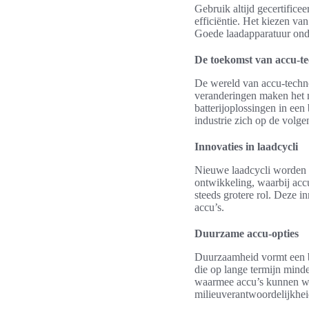
Gebruik altijd gecertifice
efficiëntie. Het kiezen va
Goede laadapparatuur onde
De toekomst van accu-te
De wereld van accu-techno
veranderingen maken het m
batterijoplossingen in een
industrie zich op de volge
Innovaties in laadcycli
Nieuwe laadcycli worden g
ontwikkeling, waarbij acc
steeds grotere rol. Deze i
accu’s.
Duurzame accu-opties
Duurzaamheid vormt een b
die op lange termijn mind
waarmee accu’s kunnen wo
milieuverantwoordelijkhei