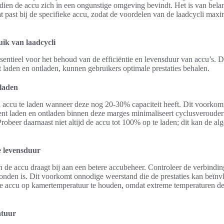
 indien de accu zich in een ongunstige omgeving bevindt. Het is van bel
t past bij de specifieke accu, zodat de voordelen van de laadcycli max
uik van laadcycli
sentieel voor het behoud van de efficiëntie en levensduur van accu’s.
het laden en ontladen, kunnen gebruikers optimale prestaties behalen.
laden
n accu te laden wanneer deze nog 20-30% capaciteit heeft. Dit voorkomt
ent laden en ontladen binnen deze marges minimaliseert cyclusverouderi
Probeer daarnaast niet altijd de accu tot 100% op te laden; dit kan de a
 levensduur
de accu draagt bij aan een betere accubeheer. Controleer de verbindin
nden is. Dit voorkomt onnodige weerstand die de prestaties kan beïnv
accu op kamertemperatuur te houden, omdat extreme temperaturen de a
atuur