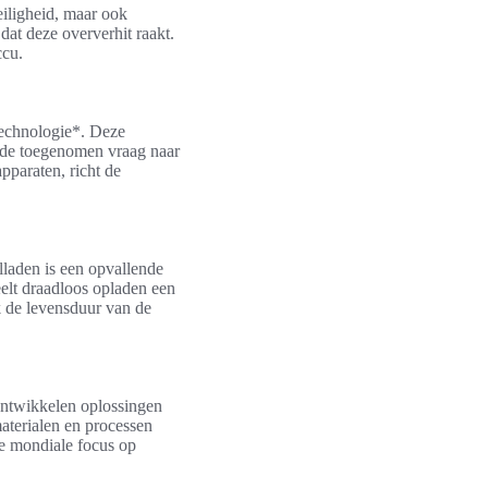
eiligheid, maar ook
dat deze oververhit raakt.
ccu.
technologie*. Deze
t de toegenomen vraag naar
pparaten, richt de
laden is een opvallende
eelt draadloos opladen een
k de levensduur van de
ontwikkelen oplossingen
aterialen en processen
e mondiale focus op