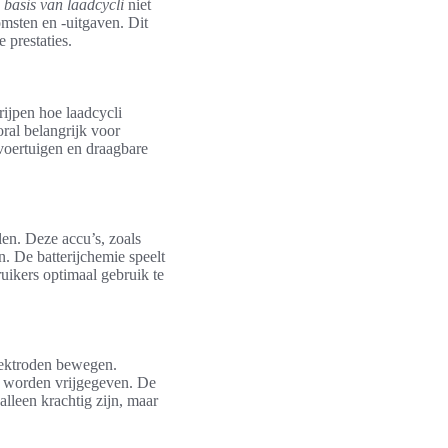
e
basis van laadcycli
niet
omsten en -uitgaven. Dit
 prestaties.
rijpen hoe laadcycli
ral belangrijk voor
voertuigen en draagbare
en. Deze accu’s, zoals
n. De batterijchemie speelt
ruikers optimaal gebruik te
lektroden bewegen.
an worden vrijgegeven. De
alleen krachtig zijn, maar