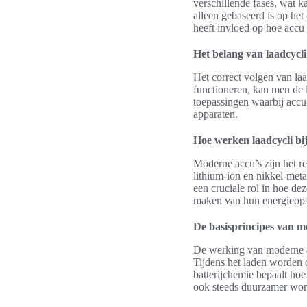
verschillende fases, wat k
alleen gebaseerd is op he
heeft invloed op hoe accu
Het belang van laadcycli
Het correct volgen van laa
functioneren, kan men de l
toepassingen waarbij accu
apparaten.
Hoe werken laadcycli bi
Moderne accu’s zijn het r
lithium-ion en nikkel-meta
een cruciale rol in hoe de
maken van hun energieopsl
De basisprincipes van m
De werking van moderne a
Tijdens het laden worden d
batterijchemie bepaalt hoe 
ook steeds duurzamer wor