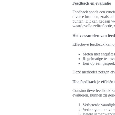
Feedback en evaluatie
Feedback speelt een crucia
diverse bronnen, zoals col
punten. Dit kan gedaan wo
waardevolle zelfreflectie,
Het verzamelen van fee
Effectieve feedback kan 
Meten met enquêtes
Regelmatige teamve
Een-op-een gesprek
Deze methodes zorgen ervoo
Hoe feedback je efficiën
Constructieve feedback kan
evalueren, kunnen zij geri
Verbeterde vaardig
Verhoogde motivati
Betere samenwerki