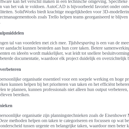
oftware kan het verschil maken in een technische omgeving. Specifieke 
n van het vak te voldoen. AutoCAD is bijvoorbeeld favoriet onder on
aliteiten. SolidWorks biedt krachtige mogelijkheden voor 3D-modellerin
ectmanagementtools zoals Trello helpen teams georganiseerd te blijven
.
hulpmiddelen
ngen tal van voordelen met zich mee.
Tijdsbesparing
is een van de mee
er aandacht kunnen besteden aan hun core taken. Betere samenwerking 
enten en ideeën wordt makkelijker, wat leidt tot snellere besluitvormi
erbeterde documentatie, waardoor elk project duidelijk en overzichtelijk bl
 verbeteren
persoonlijke organisatie essentieel voor een soepele werking en hoge pro
ieken kunnen helpen bij het prioriteren van taken en het efficiënt beh
len te plannen, kunnen professionals niet alleen hun output verbeteren
véleven bereiken.
hnieken
 persoonlijke organisatie zijn planningstechnieken zoals de Eisenhowe
Deze methoden helpen om taken te categoriseren en focussen op wat bel
nderscheid tussen urgente en belangrijke taken, waardoor men beter 