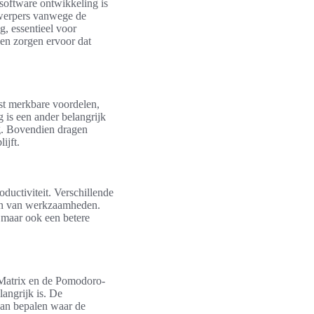
software ontwikkeling is
twerpers vanwege de
g, essentieel voor
 en zorgen ervoor dat
st merkbare voordelen,
is een ander belangrijk
ng. Bovendien dragen
ijft.
ductiviteit. Verschillende
eren van werkzaamheden.
, maar ook een betere
r Matrix en de Pomodoro-
angrijk is. De
kan bepalen waar de