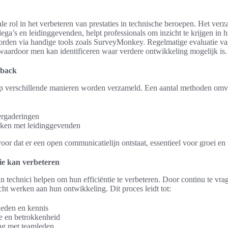
le rol in het verbeteren van prestaties in technische beroepen. Het ver
lega’s en leidinggevenden, helpt professionals om inzicht te krijgen in
rden via handige tools zoals SurveyMonkey. Regelmatige evaluatie van
 waardoor men kan identificeren waar verdere ontwikkeling mogelijk is.
dback
op verschillende manieren worden verzameld. Een aantal methoden omv
rgaderingen
ken met leidinggevenden
r dat er een open communicatielijn ontstaat, essentieel voor groei en 
tie kan verbeteren
 technici helpen om hun efficiëntie te verbeteren. Door continu te vra
cht werken aan hun ontwikkeling. Dit proces leidt tot:
heden en kennis
e en betrokkenheid
ng met teamleden