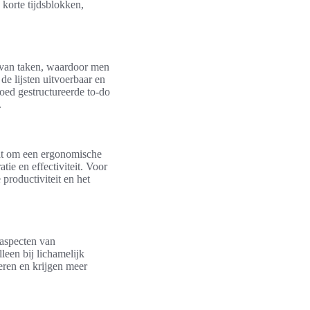
korte tijdsblokken,
ht van taken, waardoor men
de lijsten uitvoerbaar en
goed gestructureerde to-do
.
aat om een ergonomische
ie en effectiviteit. Voor
productiviteit en het
 aspecten van
leen bij lichamelijk
oeren en krijgen meer