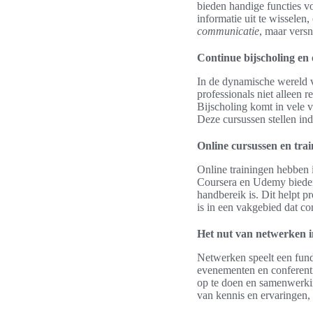
bieden handige functies v
informatie uit te wisselen
communicatie
, maar vers
Continue bijscholing en
In de dynamische wereld va
professionals niet alleen
Bijscholing komt in vele v
Deze cursussen stellen in
Online cursussen en tra
Online trainingen hebben 
Coursera en Udemy bieden 
handbereik is. Dit helpt p
is in een vakgebied dat co
Het nut van netwerken i
Netwerken speelt een fund
evenementen en conferent
op te doen en samenwerki
van kennis en ervaringen,