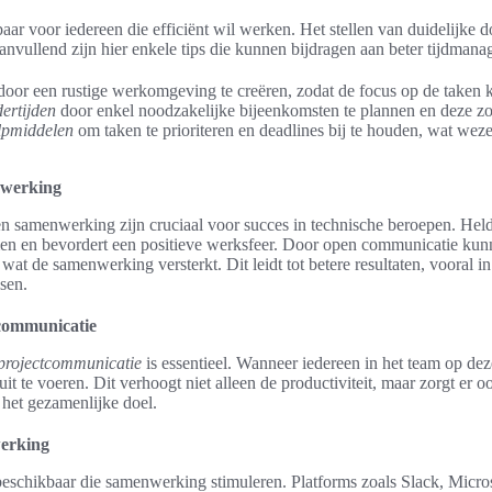
ar voor iedereen die efficiënt wil werken. Het stellen van duidelijke d
anvullend zijn hier enkele tips die kunnen bijdragen aan beter tijdman
oor een rustige werkomgeving te creëren, zodat de focus op de taken k
ertijden
door enkel noodzakelijke bijeenkomsten te plannen en deze zo
ulpmiddelen
om taken te prioriteren en deadlines bij te houden, wat weze
nwerking
n samenwerking zijn cruciaal voor succes in technische beroepen. Hel
en en bevordert een positieve werksfeer. Door open communicatie ku
wat de samenwerking versterkt. Dit leidt tot betere resultaten, vooral i
sen.
 communicatie
projectcommunicatie
is essentieel. Wanneer iedereen in het team op dezel
 uit te voeren. Dit verhoogt niet alleen de productiviteit, maar zorgt er 
 het gezamenlijke doel.
erking
eschikbaar die samenwerking stimuleren. Platforms zoals Slack, Micr