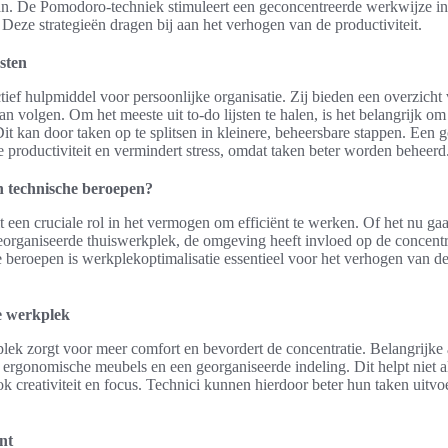
n. De Pomodoro-techniek stimuleert een geconcentreerde werkwijze in 
Deze strategieën dragen bij aan het verhogen van de productiviteit.
jsten
ectief hulpmiddel voor persoonlijke organisatie. Zij bieden een overzic
 volgen. Om het meeste uit to-do lijsten te halen, is het belangrijk om 
Dit kan door taken op te splitsen in kleinere, beheersbare stappen. Een 
gde productiviteit en vermindert stress, omdat taken beter worden beheerd
in technische beroepen?
 een cruciale rol in het vermogen om efficiënt te werken. Of het nu g
organiseerde thuiswerkplek, de omgeving heeft invloed op de concentrat
e beroepen is werkplekoptimalisatie essentieel voor het verhogen van de 
e werkplek
lek zorgt voor meer comfort en bevordert de concentratie. Belangrijke
 ergonomische meubels en een georganiseerde indeling. Dit helpt niet al
ok creativiteit en focus. Technici kunnen hierdoor beter hun taken uitv
nt