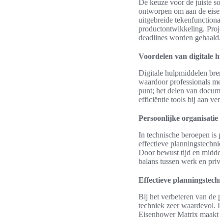
De keuze voor de juiste s
ontworpen om aan de eise
uitgebreide tekenfunction
productontwikkeling. Proj
deadlines worden gehaald
Voordelen van digitale 
Digitale hulpmiddelen bre
waardoor professionals me
punt; het delen van docum
efficiëntie tools bij aan v
Persoonlijke organisatie
In technische beroepen is 
effectieve planningstechn
Door bewust tijd en midde
balans tussen werk en pri
Effectieve planningstec
Bij het verbeteren van de
techniek zeer waardevol. 
Eisenhower Matrix maakt o