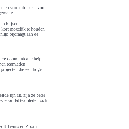
oelen vormt de basis voor
agement:
an blijven.
 kort mogelijk te houden.
nlijk bijdraagt aan de
dere communicatie helpt
nnen teamleden
n projecten die een hoge
fde lijn zit, zijn ze beter
ook voor dat teamleden zich
osoft Teams en Zoom