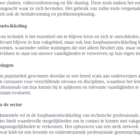
oor chatten, videoconferencing en file sharing. Deze tools maken het 
, ongeacht waar ze zich bevinden. Het gebruik van zulke tools vergemakk
nelt ook de besluitvorming en probleemoplossing.
 ontwikkeling
n techniek is het essentieel om te blijven leren en zich te ontwikkelen.
 relevant blijven in hun vakgebied, maar ook hun loopbaanontwikkeling 
ormen, waaronder online trainingen die niet alleen flexibel zijn, maar 
dividuen in staat om nieuwe vaardigheden te verwerven op hun eigen te
iningen
in populariteit gewonnen doordat ze een breed scala aan onderwerpen a
cursussen voor verschillende niveaus en disciplines, waardoor het lere
rofessionals om hun kennis bij te spijkeren en relevante vaardigheden te
nstant evolueert.
n de sector
amentele rol in de loopbaanontwikkeling van technische professionals
ies biedt waardevolle mogelijkheden om in contact te komen met vakge
ngsmogelijkheden te verkennen. Het opbouwen van een sterk netwerk dr
 wat leidt tot een levende en ondersteunende professionale gemeenscha