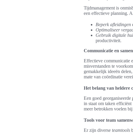
Tijdmanagement is onmisba
een effectieve planning. A
Beperk afleidingen
d
Optimaliseer vergad
Gebruik digitale h
productiviteit.
Communicatie en same
Effectieve communicatie e
misverstanden te voorkom
gemakkelijk ideeën delen, 
mate van coördinatie verei
Het belang van heldere
Een goed georganiseerde
in staat om taken efficiënt
meer betrokken voelen bij
Tools voor team samenw
Er zijn diverse
teamtools
b