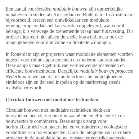
Een aantal
voorbeelden modulair bouwen
zijn opmerkelijke
initiatieven in steden als Amsterdam en Rotterdam. In Amsterdam
bijvoorbeeld, creëert een ontwikkelaar een modulaire
woningcomplex dat snel kan worden opgeleverd, wat vooral
belangrijk is vanwege de toenemende vraag naar huisvesting. Dit
project illustreert niet alleen de snelle bouwtijd, maar ook de
mogelijkheden voor duurzame en flexibele woningen.
In Rotterdam zijn er projecten waar modulaire elementen worden
ingezet voor ruime appartementen en moderne kantoorpanden.
Deze aanpak maakt gebruik van vernieuwende materialen en
efficiënte bouwmethoden. Dergelijke
modulair bouwen projecten
Nederland
tonen aan dat de architectonische mogelijkheden
eindeloos zijn en dat snel inspelen op de marktvraag steeds
realistischer wordt.
Circulair bouwen met modulaire technieken
Circulair bouwen met modulaire technieken biedt een
innovatieve benadering om duurzaamheid en efficiëntie in de
bouwsector te combineren. Deze aanpak zorgt voor
herbruikbaarheid van materialen en vermindert de ecologische
voetafdruk van bouwprojecten. Door de integratie van circulaire
projecten in de modulaire bouw, ontstaat er een rijke synergie