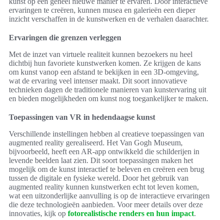
kunst op een geheel nieuwe manier te ervaren. Door interactieve
ervaringen te creëren, kunnen musea en galerieën een dieper
inzicht verschaffen in de kunstwerken en de verhalen daarachter.
Ervaringen die grenzen verleggen
Met de inzet van virtuele realiteit kunnen bezoekers nu heel
dichtbij hun favoriete kunstwerken komen. Ze krijgen de kans
om kunst vanop een afstand te bekijken in een 3D-omgeving,
wat de ervaring veel intenser maakt. Dit soort innovatieve
technieken dagen de traditionele manieren van kunstervaring uit
en bieden mogelijkheden om kunst nog toegankelijker te maken.
Toepassingen van VR in hedendaagse kunst
Verschillende instellingen hebben al creatieve toepassingen van
augmented reality gerealiseerd. Het Van Gogh Museum,
bijvoorbeeld, heeft een AR-app ontwikkeld die schilderijen in
levende beelden laat zien. Dit soort toepassingen maken het
mogelijk om de kunst interactief te beleven en creëren een brug
tussen de digitale en fysieke wereld. Door het gebruik van
augmented reality kunnen kunstwerken echt tot leven komen,
wat een uitzonderlijke aanvulling is op de interactieve ervaringen
die deze technologieën aanbieden. Voor meer details over deze
innovaties, kijk op
fotorealistische renders en hun impact
.