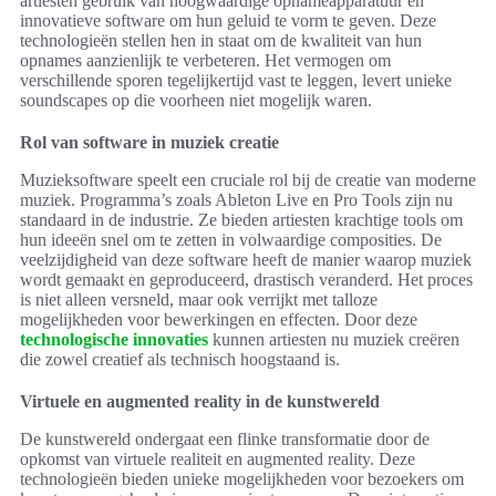
artiesten gebruik van hoogwaardige opnameapparatuur en
innovatieve software om hun geluid te vorm te geven. Deze
technologieën stellen hen in staat om de kwaliteit van hun
opnames aanzienlijk te verbeteren. Het vermogen om
verschillende sporen tegelijkertijd vast te leggen, levert unieke
soundscapes op die voorheen niet mogelijk waren.
Rol van software in muziek creatie
Muzieksoftware speelt een cruciale rol bij de creatie van moderne
muziek. Programma’s zoals Ableton Live en Pro Tools zijn nu
standaard in de industrie. Ze bieden artiesten krachtige tools om
hun ideeën snel om te zetten in volwaardige composities. De
veelzijdigheid van deze software heeft de manier waarop muziek
wordt gemaakt en geproduceerd, drastisch veranderd. Het proces
is niet alleen versneld, maar ook verrijkt met talloze
mogelijkheden voor bewerkingen en effecten. Door deze
technologische innovaties
kunnen artiesten nu muziek creëren
die zowel creatief als technisch hoogstaand is.
Virtuele en augmented reality in de kunstwereld
De kunstwereld ondergaat een flinke transformatie door de
opkomst van virtuele realiteit en augmented reality. Deze
technologieën bieden unieke mogelijkheden voor bezoekers om