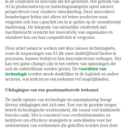
in de creativiteit en innovatie die het genereert. Het gebruik van
AI in productontwerp en marketingstrategieën opent nieuwe
perspectieven voor creatieve ontwikkeling. Deze innovatieve
benaderingen leiden niet alleen tot betere producten maar
vergroten ook hun capaciteit om in te spelen op de veranderende
marktvraag. De integratie van menselijke creativiteit met
machinekracht versterkt het innovativity van organisaties en
stimuleert hen om hun competitiviteit te vergroten.
Door actief samen te werken met deze nieuwe technologieën,
zoals de toepassingen van AI die meer duidelijkheid bieden in
processen, kunnen bedrijven hun innovatieniveau verhogen. Het
kan een game-changer zijn in het creëren van oplossingen die
ooit als onbereikbaar werden gezien. De
voordelen van
technologie
worden steeds duidelijker in de logistiek en andere
sectoren, wat leidt tot en een toekomst vol mogelijkheden.
Uitdagingen van een geautomatiseerde toekomst
De snelle opmars van technologie en automatisering brengt
diverse uitdagingen met zich mee. Een van de grootste zorgen
betreft technologische werkloosheid, die vooral veel traditionele
functies raakt. Het is essentieel voor overheidsinstanties en
bedrijven om effectieve strategieën te ontwikkelen voor het
ondersteunen van werknemers die getroffen worden door deze