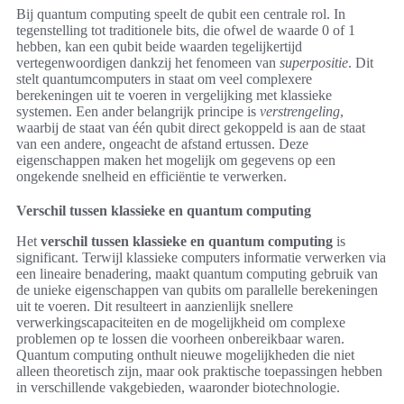
Bij quantum computing speelt de qubit een centrale rol. In
tegenstelling tot traditionele bits, die ofwel de waarde 0 of 1
hebben, kan een qubit beide waarden tegelijkertijd
vertegenwoordigen dankzij het fenomeen van
superpositie
. Dit
stelt quantumcomputers in staat om veel complexere
berekeningen uit te voeren in vergelijking met klassieke
systemen. Een ander belangrijk principe is
verstrengeling
,
waarbij de staat van één qubit direct gekoppeld is aan de staat
van een andere, ongeacht de afstand ertussen. Deze
eigenschappen maken het mogelijk om gegevens op een
ongekende snelheid en efficiëntie te verwerken.
Verschil tussen klassieke en quantum computing
Het
verschil tussen klassieke en quantum computing
is
significant. Terwijl klassieke computers informatie verwerken via
een lineaire benadering, maakt quantum computing gebruik van
de unieke eigenschappen van qubits om parallelle berekeningen
uit te voeren. Dit resulteert in aanzienlijk snellere
verwerkingscapaciteiten en de mogelijkheid om complexe
problemen op te lossen die voorheen onbereikbaar waren.
Quantum computing onthult nieuwe mogelijkheden die niet
alleen theoretisch zijn, maar ook praktische toepassingen hebben
in verschillende vakgebieden, waaronder biotechnologie.