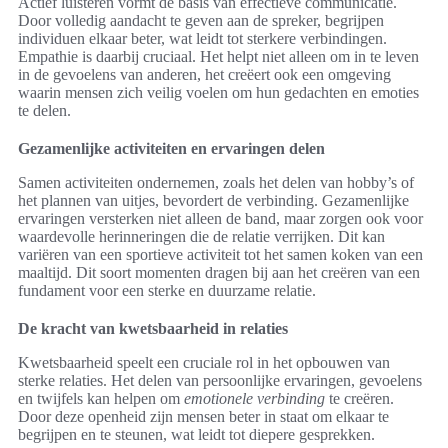
Actief luisteren vormt de basis van effectieve communicatie.
Door volledig aandacht te geven aan de spreker, begrijpen
individuen elkaar beter, wat leidt tot sterkere verbindingen.
Empathie is daarbij cruciaal. Het helpt niet alleen om in te leven
in de gevoelens van anderen, het creëert ook een omgeving
waarin mensen zich veilig voelen om hun gedachten en emoties
te delen.
Gezamenlijke activiteiten en ervaringen delen
Samen activiteiten ondernemen, zoals het delen van hobby’s of
het plannen van uitjes, bevordert de verbinding. Gezamenlijke
ervaringen versterken niet alleen de band, maar zorgen ook voor
waardevolle herinneringen die de relatie verrijken. Dit kan
variëren van een sportieve activiteit tot het samen koken van een
maaltijd. Dit soort momenten dragen bij aan het creëren van een
fundament voor een sterke en duurzame relatie.
De kracht van kwetsbaarheid in relaties
Kwetsbaarheid speelt een cruciale rol in het opbouwen van
sterke relaties. Het delen van persoonlijke ervaringen, gevoelens
en twijfels kan helpen om
emotionele verbinding
te creëren.
Door deze openheid zijn mensen beter in staat om elkaar te
begrijpen en te steunen, wat leidt tot diepere gesprekken.