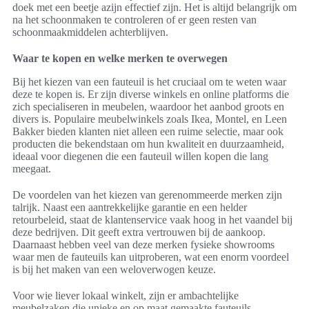
doek met een beetje azijn effectief zijn. Het is altijd belangrijk om
na het schoonmaken te controleren of er geen resten van
schoonmaakmiddelen achterblijven.
Waar te kopen en welke merken te overwegen
Bij het kiezen van een fauteuil is het cruciaal om te weten waar
deze te kopen is. Er zijn diverse winkels en online platforms die
zich specialiseren in meubelen, waardoor het aanbod groots en
divers is. Populaire meubelwinkels zoals Ikea, Montel, en Leen
Bakker bieden klanten niet alleen een ruime selectie, maar ook
producten die bekendstaan om hun kwaliteit en duurzaamheid,
ideaal voor diegenen die een fauteuil willen kopen die lang
meegaat.
De voordelen van het kiezen van gerenommeerde merken zijn
talrijk. Naast een aantrekkelijke garantie en een helder
retourbeleid, staat de klantenservice vaak hoog in het vaandel bij
deze bedrijven. Dit geeft extra vertrouwen bij de aankoop.
Daarnaast hebben veel van deze merken fysieke showrooms
waar men de fauteuils kan uitproberen, wat een enorm voordeel
is bij het maken van een weloverwogen keuze.
Voor wie liever lokaal winkelt, zijn er ambachtelijke
meubelzaken die unieke en op maat gemaakte fauteuils