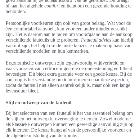
goed aansluit bij de lichaamsbouw van de gebruiker. Dit draagt
bij aan het algehele
comfort
en helpt om een gezonde houding te
behouden.
Persoonlijke voorkeuren zijn ook van groot belang. Wat voor de
één comfortabel aanvoelt, kan voor een ander minder geschikt
zijn. Het is daarom aan te raden om voorafgaand aan de aankoop
verschillende fauteuils uit te proberen.
Fauteuil advies
kan hierbij
van nut zijn; het helpt om de juiste keuzes te maken op basis van
verschillende modellen en hun kenmerken.
Ergonomische ontwerpen zijn tegenwoordig wijdverbreid en
vaak voorzien van certificeringen die de ondersteuning en fitheid
bevestigen. Dit biedt extra garantie voor een goede keuze. Bij de
aankoop is het verstandig om te informeren naar deze aspecten,
zodat de fauteuil niet alleen aantrekkelijk is, maar ook een lange
levensduur biedt.
Stijl en ontwerp van de fauteuil
Bij het selecteren van een fauteuil is het van essentieel belang om
de stijl en het ontwerp in overweging te nemen. Zowel moderne
als klassieke ontwerpen kunnen een geweldige aanvulling zijn op
elk interieur. De keuze hangt af van de persoonlijke voorkeur en
de algehele uitstraling van de ruimte.