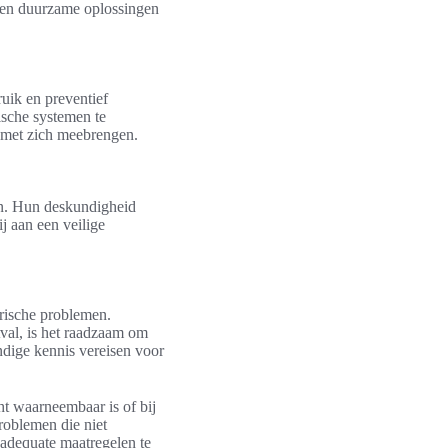
en en duurzame oplossingen
ruik en preventief
ische systemen te
n met zich meebrengen.
ken. Hun deskundigheid
j aan een veilige
trische problemen.
tval, is het raadzaam om
ndige kennis vereisen voor
cht waarneembaar is of bij
problemen die niet
adequate maatregelen te