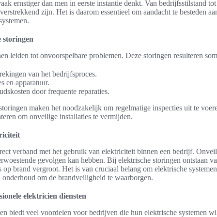
vaak ernstiger dan men in eerste instantie denkt. Van bedrijfsstilstand t
 verstrekkend zijn. Het is daarom essentieel om aandacht te besteden a
 systemen.
 storingen
nen leiden tot onvoorspelbare problemen. Deze storingen resulteren som
ekingen van het bedrijfsproces.
s en apparatuur.
dskosten door frequente reparaties.
 storingen maken het noodzakelijk om regelmatige inspecties uit te voer
teren om onveilige installaties te vermijden.
iciteit
rect verband met het gebruik van elektriciteit binnen een bedrijf. Onveil
rwoestende gevolgen kan hebben. Bij elektrische storingen ontstaan v
s op brand vergroot. Het is van cruciaal belang om elektrische systemen
 en onderhoud om de brandveiligheid te waarborgen.
ionele elektricien diensten
ien biedt veel voordelen voor bedrijven die hun elektrische systemen wi