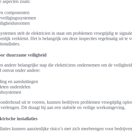
e aspecten zoals:
s en componenten
eveiligingssystemen
eiligheidsnormen
ystemen stelt de elektricien in staat om problemen vroegtijdig te signal
enlijk verkleint. Het is belangrijk om deze inspecties regelmatig uit te 
nstallaties.
or duurzame veiligheid
en andere belangrijke stap die elektriciens ondernemen om de veiligheid v
d omvat onder andere:
ing en aansluitingen
leten onderdelen
idssystemen
 onderhoud uit te voeren, kunnen bedrijven problemen vroegtijdig oplo
es verlengen. Dit draagt bij aan een stabiele en veilige werkomgeving.
ktrische installaties
allaties kunnen aanzienlijke risico’s met zich meebrengen voor bedrijv