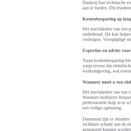
Dankzij hun technische exp
aan te bieden. Dit resultee
Kostenbesparing op lang
Het inschakelen van een pr
onderhoud. Dit kan helpen
verlengen. Vroegtijdige i
Expertise en advies voor
Naast kostenbesparing bie
zorgt ervoor dat elektrisc
werkomgeving, wat essenti
Wanneer moet u een elek
Het inschakelen van een el
Wanneer bedrijven frequent
professionele hulp in te 
een veilige oplossing.
Daarnaast zijn er situatie
zichtbare schade aan de el
genegeerd kunnen worden.