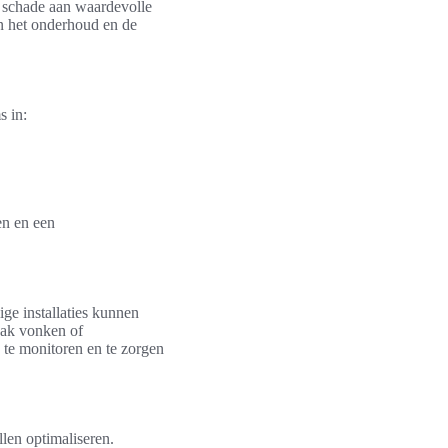
ot schade aan waardevolle
an het onderhoud en de
s in:
en en een
ige installaties kunnen
aak vonken of
 te monitoren en te zorgen
llen optimaliseren.