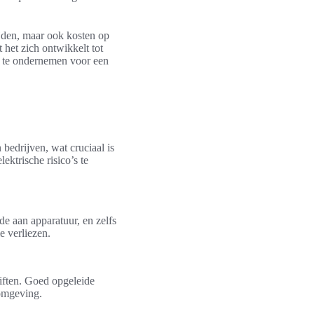
mijden, maar ook kosten op
 het zich ontwikkelt tot
en te ondernemen voor een
 bedrijven, wat cruciaal is
ektrische risico’s te
ade aan apparatuur, en zelfs
e verliezen.
iften. Goed opgeleide
komgeving.