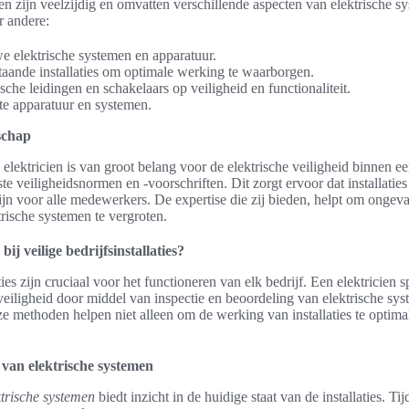
en zijn veelzijdig en omvatten verschillende aspecten van elektrische s
 andere:
we elektrische systemen en apparatuur.
ande installaties om optimale werking te waarborgen.
ische leidingen en schakelaars op veiligheid en functionaliteit.
te apparatuur en systemen.
schap
lektricien is van groot belang voor de elektrische veiligheid binnen e
ste veiligheidsnormen en -voorschriften. Dit zorgt ervoor dat installaties 
ijn voor alle medewerkers. De expertise die zij bieden, helpt om ongev
rische systemen te vergroten.
bij veilige bedrijfsinstallaties?
ties zijn cruciaal voor het functioneren van elk bedrijf. Een elektricien sp
eiligheid door middel van inspectie en beoordeling van elektrische sys
e methoden helpen niet alleen om de werking van installaties te optim
 van elektrische systemen
ktrische systemen
biedt inzicht in de huidige staat van de installaties. Ti