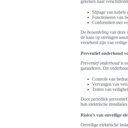
gekeken naar verschillend
Slijtage van kabel
Functioneren van b
Conformiteit met v
De
beoordeling
van deze s
de kans op storingen aanzi
verzekerd zijn van veilige i
Preventief onderhoud vo
Preventief onderhoud
is e
garanderen. Dit onderhou
Controle van bedrad
Vervangen van vers
Testen van veilighe
Door periodiek preventief
hun elektrische installati
Risico’s van onveilige ele
Onveilige elektrische inst