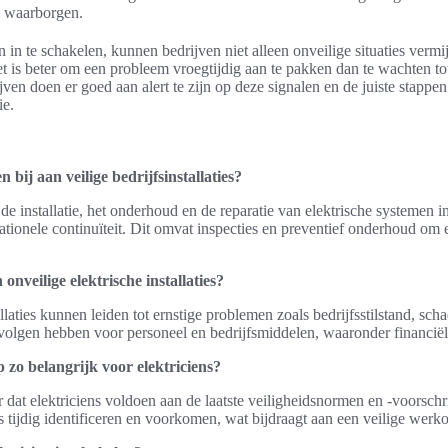
e waarborgen.
en in te schakelen, kunnen bedrijven niet alleen onveilige situaties ver
t is beter om een probleem vroegtijdig aan te pakken dan te wachten tot
ijven doen er goed aan alert te zijn op deze signalen en de juiste stapp
ie.
 bij aan veilige bedrijfsinstallaties?
de installatie, het onderhoud en de reparatie van elektrische systemen in
ationele continuïteit. Dit omvat inspecties en preventief onderhoud om el
onveilige elektrische installaties?
llaties kunnen leiden tot ernstige problemen zoals bedrijfsstilstand, sch
evolgen hebben voor personeel en bedrijfsmiddelen, waaronder financiël
o belangrijk voor elektriciens?
dat elektriciens voldoen aan de laatste veiligheidsnormen en -voorschr
’s tijdig identificeren en voorkomen, wat bijdraagt aan een veilige wer