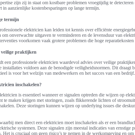
ertise zijn zij in staat om kostbare problemen vroegtijdig te detecter
rt in aanzienlijke kostenbesparingen op lange termijn.
e termijn
ofessionele elektricien kan leiden tot kennis over efficiënte energiegeb
 om onverwachte uitgaven te verminderen en de levensduur van elektr
nterventies voorkomen vaak grotere problemen die hoge reparatiekoste
 veilige praktijken
dt een professionele elektricien waardevol advies over veilige praktij
he installaties voldoen aan de benodigde veiligheidsnormen. Dit draagt bi
eel is voor het welzijn van medewerkers en het succes van een bedrijf.
tricien inschakelen?
ektricien is essentieel wanneer er signalen optreden die wijzen op elek
 te maken krijgen met storingen, zoals flikkerende lichten of stroomui
schakelen. Deze storingen kunnen wijzen op underlying issues die desku
s waarbij men direct een elektricien moet inschakelen als er een brandlu
ektrische systemen. Deze signalen zijn meestal indicaties van ernstige 
 Het is cruciaal om geen risico’s te nemen in de werkomgeving en om 