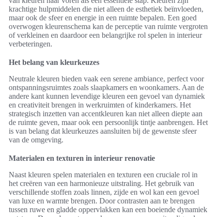
van kleuren naar voren als een essentiële stap. Kleuren zijn
krachtige hulpmiddelen die niet alleen de esthetiek beïnvloeden,
maar ook de sfeer en energie in een ruimte bepalen. Een goed
overwogen kleurenschema kan de perceptie van ruimte vergroten
of verkleinen en daardoor een belangrijke rol spelen in interieur
verbeteringen.
Het belang van kleurkeuzes
Neutrale kleuren bieden vaak een serene ambiance, perfect voor
ontspanningsruimtes zoals slaapkamers en woonkamers. Aan de
andere kant kunnen levendige kleuren een gevoel van dynamiek
en creativiteit brengen in werkruimten of kinderkamers. Het
strategisch inzetten van accentkleuren kan niet alleen diepte aan
de ruimte geven, maar ook een persoonlijk tintje aanbrengen. Het
is van belang dat kleurkeuzes aansluiten bij de gewenste sfeer
van de omgeving.
Materialen en texturen in interieur renovatie
Naast kleuren spelen materialen en texturen een cruciale rol in
het creëren van een harmonieuze uitstraling. Het gebruik van
verschillende stoffen zoals linnen, zijde en wol kan een gevoel
van luxe en warmte brengen. Door contrasten aan te brengen
tussen ruwe en gladde oppervlakken kan een boeiende dynamiek