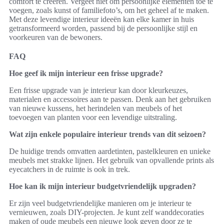
comfort te creëren. Vergeet niet om persoonlijke elementen toe te
voegen, zoals kunst of familiefoto’s, om het geheel af te maken.
Met deze levendige interieur ideeën kan elke kamer in huis
getransformeerd worden, passend bij de persoonlijke stijl en
voorkeuren van de bewoners.
FAQ
Hoe geef ik mijn interieur een frisse upgrade?
Een frisse upgrade van je interieur kan door kleurkeuzes,
materialen en accessoires aan te passen. Denk aan het gebruiken
van nieuwe kussens, het herindelen van meubels of het
toevoegen van planten voor een levendige uitstraling.
Wat zijn enkele populaire interieur trends van dit seizoen?
De huidige trends omvatten aardetinten, pastelkleuren en unieke
meubels met strakke lijnen. Het gebruik van opvallende prints als
eyecatchers in de ruimte is ook in trek.
Hoe kan ik mijn interieur budgetvriendelijk upgraden?
Er zijn veel budgetvriendelijke manieren om je interieur te
vernieuwen, zoals DIY-projecten. Je kunt zelf wanddecoraties
maken of oude meubels een nieuwe look geven door ze te