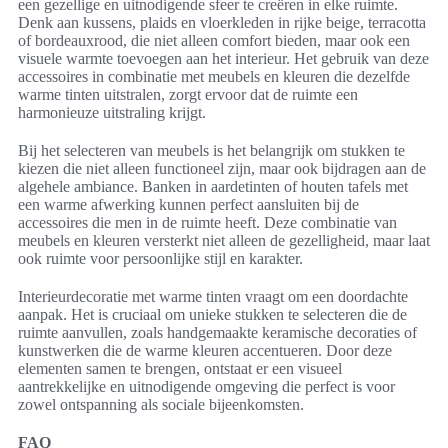
een gezellige en uitnodigende sfeer te creëren in elke ruimte.
Denk aan kussens, plaids en vloerkleden in rijke beige, terracotta
of bordeauxrood, die niet alleen comfort bieden, maar ook een
visuele warmte toevoegen aan het interieur. Het gebruik van deze
accessoires in combinatie met meubels en kleuren die dezelfde
warme tinten uitstralen, zorgt ervoor dat de ruimte een
harmonieuze uitstraling krijgt.
Bij het selecteren van meubels is het belangrijk om stukken te
kiezen die niet alleen functioneel zijn, maar ook bijdragen aan de
algehele ambiance. Banken in aardetinten of houten tafels met
een warme afwerking kunnen perfect aansluiten bij de
accessoires die men in de ruimte heeft. Deze combinatie van
meubels en kleuren versterkt niet alleen de gezelligheid, maar laat
ook ruimte voor persoonlijke stijl en karakter.
Interieurdecoratie met warme tinten vraagt om een doordachte
aanpak. Het is cruciaal om unieke stukken te selecteren die de
ruimte aanvullen, zoals handgemaakte keramische decoraties of
kunstwerken die de warme kleuren accentueren. Door deze
elementen samen te brengen, ontstaat er een visueel
aantrekkelijke en uitnodigende omgeving die perfect is voor
zowel ontspanning als sociale bijeenkomsten.
FAQ