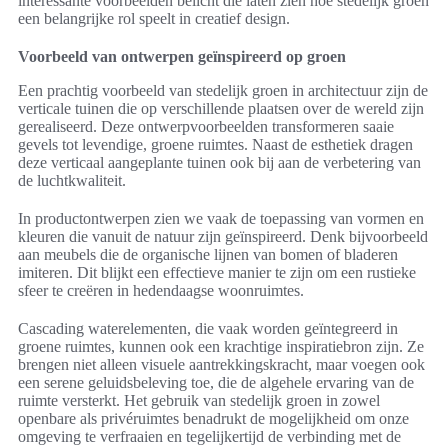
interessante voorbeelden belicht die laten zien hoe stedelijk groen
een belangrijke rol speelt in creatief design.
Voorbeeld van ontwerpen geïnspireerd op groen
Een prachtig voorbeeld van stedelijk groen in architectuur zijn de
verticale tuinen die op verschillende plaatsen over de wereld zijn
gerealiseerd. Deze ontwerpvoorbeelden transformeren saaie
gevels tot levendige, groene ruimtes. Naast de esthetiek dragen
deze verticaal aangeplante tuinen ook bij aan de verbetering van
de luchtkwaliteit.
In productontwerpen zien we vaak de toepassing van vormen en
kleuren die vanuit de natuur zijn geïnspireerd. Denk bijvoorbeeld
aan meubels die de organische lijnen van bomen of bladeren
imiteren. Dit blijkt een effectieve manier te zijn om een rustieke
sfeer te creëren in hedendaagse woonruimtes.
Cascading waterelementen, die vaak worden geïntegreerd in
groene ruimtes, kunnen ook een krachtige inspiratiebron zijn. Ze
brengen niet alleen visuele aantrekkingskracht, maar voegen ook
een serene geluidsbeleving toe, die de algehele ervaring van de
ruimte versterkt. Het gebruik van stedelijk groen in zowel
openbare als privéruimtes benadrukt de mogelijkheid om onze
omgeving te verfraaien en tegelijkertijd de verbinding met de