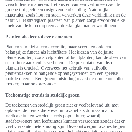
verschillende manieren. Het kiezen van een verf in een zachte
groene tint geeft een rustgevende uitstraling. Natuurlijke
materialen zoals hout en steen versterken deze verbinding met de
natuur. Het strategisch plaatsen van planten zorgt ervoor dat elke
hoek van de kamer op een aantrekkelijke manier wordt benut.
Planten als decoratieve elementen
Planten zijn niet alleen decoratie, maar vervullen ook een
belangrijke functie als luchtfilters. Het kiezen van de juiste
plantensoorten, zoals vetplanten of luchtplanten, kan de sfeer van
een ruimte aanzienlijk verbeteren. De presentatie van deze
planten is cruciaal. Overweeg het gebruik van stijlvolle
plantenbakken of hangende ophangsystemen om een speelse
look te creëren. Een groene uitstraling maakt de ruimte niet alleen
mooier, maar ook gezonder.
Toekomstige trends in stedelijk groen
De toekomst van stedelijk groen ziet er veelbelovend uit, met
opkomende trends die zowel innovatief als duurzaam zijn.
Verticale tuinen worden steeds populairder, waarbij
stadsbewoners hun leefruimtes kunnen vergroenen zonder dat er
veel vierkante meters nodig zijn. Deze ontwerpinnovaties helpen
niet alleen bij het verbeteren van de luchtkwaliteit, maar creëren