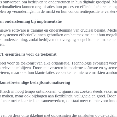
s ontworpen om bedrijven te ondersteunen in hun digitale groeipad. Me
nctionaliteiten kunnen organisaties hun processen efficiënt beheren en op
spelen op veranderingen in de markt en hun concurrentiepositie te verster
 en ondersteuning bij implementatie
nieuwe software is training en ondersteuning van cruciaal belang. Me
e systemen effectief kunnen gebruiken om het maximale uit hun mogeli
g en ondersteuning, zodat bedrijven de overgang soepel kunnen maken en
en.
T essentieel is voor de toekomst
tieel voor de toekomst van elke organisatie. Technologie evolueert voo
relevant te blijven. Door te investeren in moderne software en systeme
beteren, maar ook hun klantrelaties versterken en nieuwe markten aanbo
komstbestendige bedrijfsautomatisering
jft zich in hoog tempo ontwikkelen. Organisaties zoeken steeds vaker na
r maken, maar ook bijdragen aan flexibiliteit, veiligheid en groei. Door 
beter met elkaar te laten samenwerken, ontstaat meer ruimte voor innov
ven bij deze ontwikkeling met oplossingen die aansluiten op de dagelij