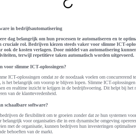
ware in bedrijfsautomatisering
dere dag belangrijk om hun processen te automatiseren en te opti
en cruciale rol. Bedrijven kiezen steeds vaker voor slimme ICT-oplos
ar ook de kosten verlagen. Door middel van automatisering kunnen
viteiten, terwijl repetitieve taken automatisch worden uitgevoerd.
n voor slimme ICT-oplossingen?
mme ICT-oplossingen omdat ze de noodzaak voelen om concurrerend te b
t, is het belangrijk om voorop te blijven lopen. Slimme ICT-oplossinge
en en realtime inzicht te krijgen in de bedrijfsvoering. Dit helpt bij 
eren van de klanttevredenheid.
an schaalbare software?
bedrijven de flexibiliteit om te groeien zonder dat ze hun systemen vo
er belangrijk voor organisaties die in een dynamische omgeving operere
en met de organisatie, kunnen bedrijven hun investeringen optimalisere
nde behoeften van de markt.