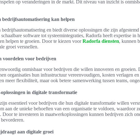
nspelen op veranderingen in de markt. Dit niveau van inzicht is onmisb
n bedrijfsautomatisering kan helpen
in bedrijfsautomatisering en biedt diverse oplossingen die zijn afgestem
schaalbare software tot systeemintegraties, Radorfa heeft expertise in
ven helpen te groeien. Door te kiezen voor
Radorfa diensten
, kunnen b
ale groei versnellen.
 voordelen voor bedrijven
enwoordig onmisbaar voor bedrijven die willen innoveren en groeien.
en organisaties hun infrastructuur vereenvoudigen, kosten verlagen en
leen meer flexibiliteit, maar ook betere samenwerking tussen teams, onge
plossingen in digitale transformatie
jn essentieel voor bedrijven die hun digitale transformatie willen ver
om aan de unieke behoeften van een organisatie te voldoen, waardoor z
. Door te investeren in maatwerkoplossingen kunnen bedrijven zich o
 bevorderen.
draagt aan digitale groei