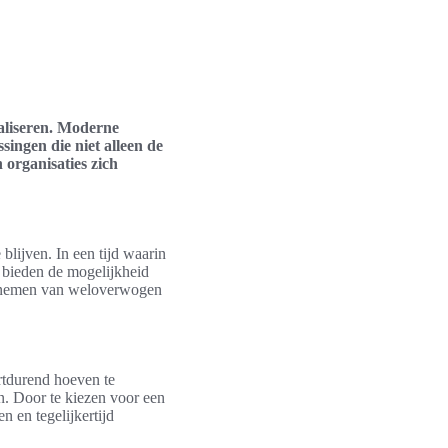
maliseren. Moderne
singen die niet alleen de
 organisaties zich
lijven. In een tijd waarin
n bieden de mogelijkheid
het nemen van weloverwogen
ortdurend hoeven te
n. Door te kiezen voor een
n en tegelijkertijd