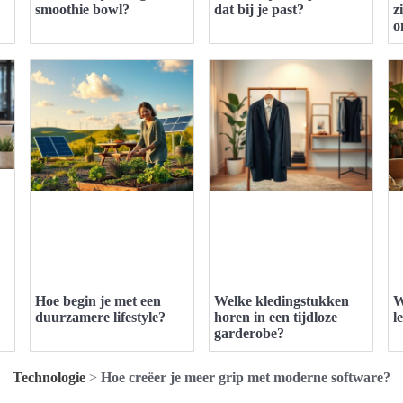
smoothie bowl?
dat bij je past?
z
o
Hoe begin je met een
Welke kledingstukken
W
duurzamere lifestyle?
horen in een tijdloze
l
garderobe?
Technologie
>
Hoe creëer je meer grip met moderne software?