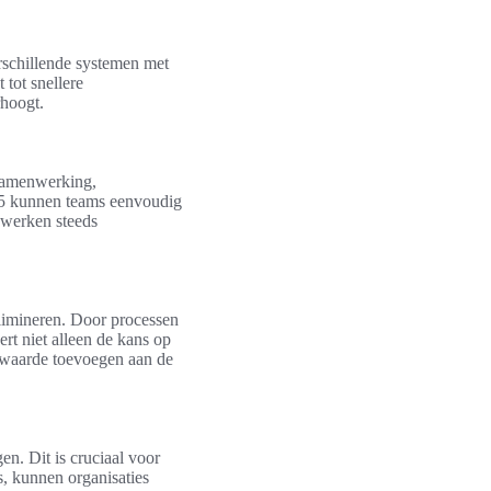
rschillende systemen met
 tot snellere
rhoogt.
 samenwerking,
65 kunnen teams eenvoudig
 werken steeds
limineren. Door processen
rt niet alleen de kans op
t waarde toevoegen aan de
n. Dit is cruciaal voor
s, kunnen organisaties