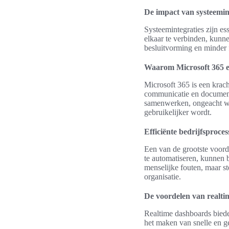
De impact van systeemin
Systeemintegraties zijn e
elkaar te verbinden, kunne
besluitvorming en minder f
Waarom Microsoft 365 e
Microsoft 365 is een krach
communicatie en document
samenwerken, ongeacht waa
gebruikelijker wordt.
Efficiënte bedrijfsproc
Een van de grootste voor
te automatiseren, kunnen b
menselijke fouten, maar s
organisatie.
De voordelen van realti
Realtime dashboards biede
het maken van snelle en g