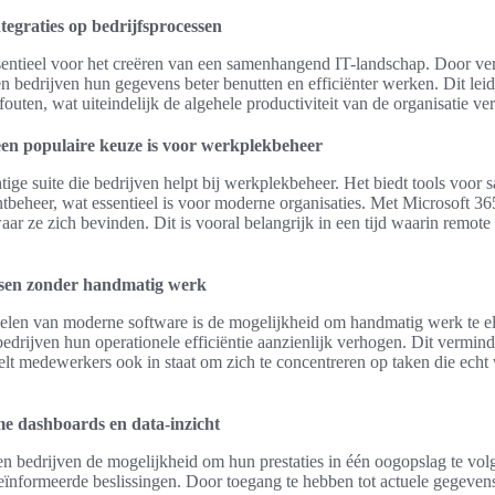
tegraties op bedrijfsprocessen
ssentieel voor het creëren van een samenhangend IT-landschap. Door ve
n bedrijven hun gegevens beter benutten en efficiënter werken. Dit leidt
outen, wat uiteindelijk de algehele productiviteit van de organisatie ve
en populaire keuze is voor werkplekbeheer
tige suite die bedrijven helpt bij werkplekbeheer. Het biedt tools voor
beheer, wat essentieel is voor moderne organisaties. Met Microsoft 3
r ze zich bevinden. Dit is vooral belangrijk in een tijd waarin remote
essen zonder handmatig werk
delen van moderne software is de mogelijkheid om handmatig werk te e
edrijven hun operationele efficiëntie aanzienlijk verhogen. Dit verminde
telt medewerkers ook in staat om zich te concentreren op taken die ech
me dashboards en data-inzicht
n bedrijven de mogelijkheid om hun prestaties in één oogopslag te volge
eïnformeerde beslissingen. Door toegang te hebben tot actuele gegeven