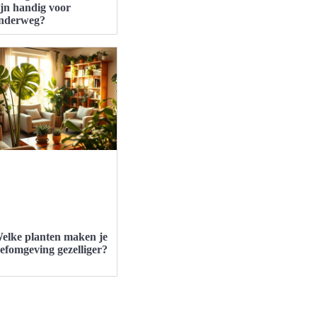
ijn handig voor
nderweg?
elke planten maken je
eefomgeving gezelliger?