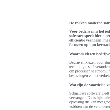
De rol van moderne soft
Voor bedrijven is het ie
software speelt hierin e
efficiëntie verhogen, ma
focussen op hun kernacti
Waarom kiezen bedrijve
Bedrijven kiezen voor sli
technologie snel verander
om processen te stroomlijn
beslissingen en het verbet
Wat zijn de voordelen v
Schaalbare software biedt 
vervangen. Dit is bijzond
oplossing die kan meegroei
voldoen aan de verandere